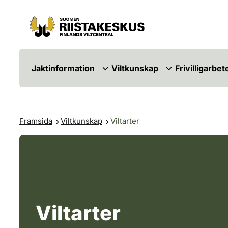
Hoppa till innehåll
Gå till webbplatskartan
Jaktinformation
Viltkunskap
Frivilligarbet
Framsida
Viltkunskap
Viltarter
Viltarter