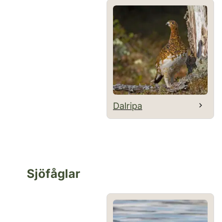
Dalripa
Sjöfåglar