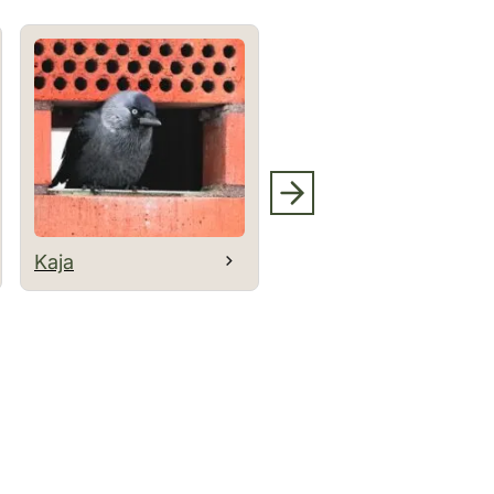
Kaja
Korp