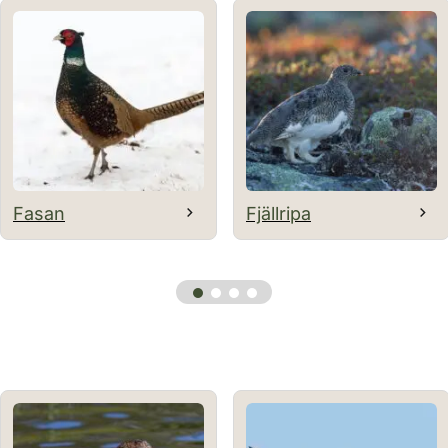
Fasan
Fjällripa