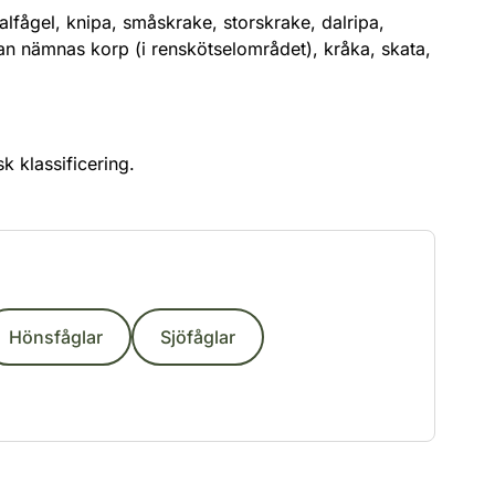
alfågel, knipa, småskrake, storskrake, dalripa,
 kan nämnas korp (i renskötselområdet), kråka, skata,
 klassificering.
Hönsfåglar
Sjöfåglar