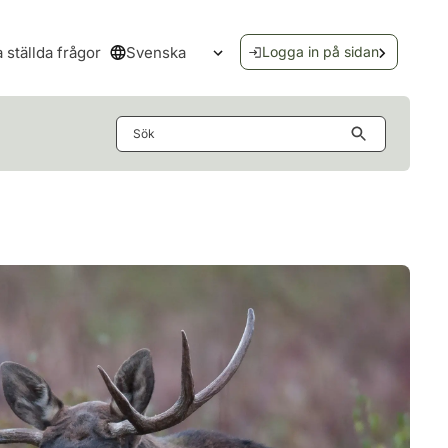
Svenska
a ställda frågor
Logga in på sidan
Öppna språkmenyn
Sök