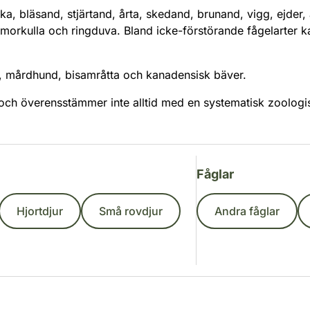
a, bläsand, stjärtand, årta, skedand, brunand, vigg, ejder, 
na, morkulla och ringduva. Bland icke-förstörande fågelarter
k, mårdhund, bisamråtta och kanadensisk bäver.
och överensstämmer inte alltid med en systematisk zoologisk
Fåglar
Hjortdjur
Små rovdjur
Andra fåglar