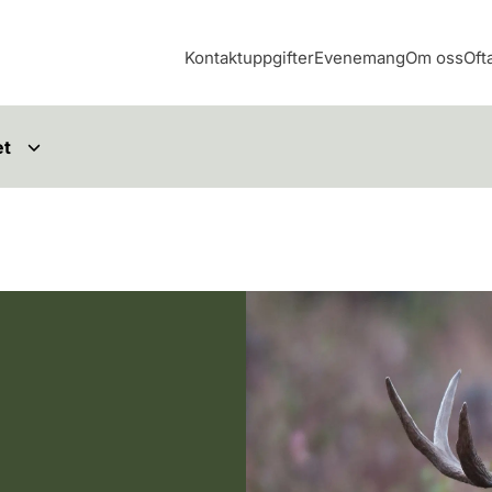
Kontaktuppgifter
Evenemang
Om oss
Oft
et
Hirviuros metsässä