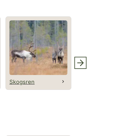
Skogsren
Vitsvanshjort