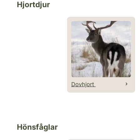
Hjortdjur
Dovhjort
Hönsfåglar