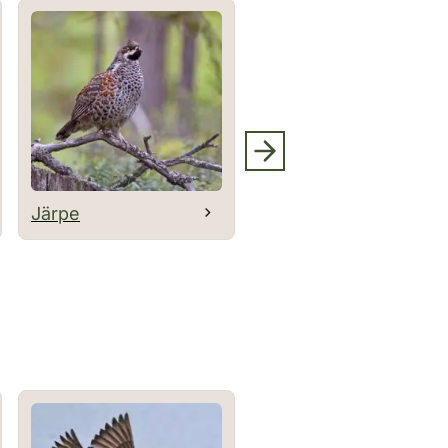
Järpe
Orre