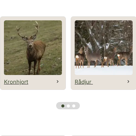
Kronhjort
Rådjur