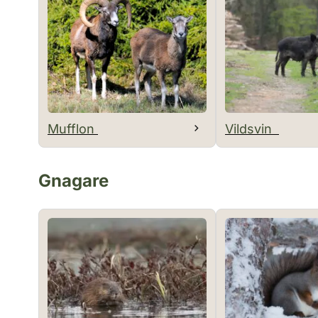
Mufflon
Vildsvin
Gnagare