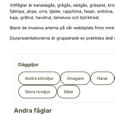
Viltfåglar är kanadagås, grågås, sädgås, gräsand, krick
fjällripa, järpe, orre, tjäder, rapphöna, fasan, sothö
kaja, gråtrut, havstrut, tamduva och björktrast.
Bland de invasiva arterna på vår webbplats finns min
Djurpresentationerna är grupperade av praktiska skäl 
Filtrera djurarter efter kategori
Däggdjur
Andra klövdjur
Gnagare
Harar
Stora rovdjur
Sälar
Andra fåglar