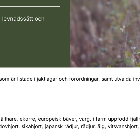
, levnadssätt och
som är listade i jaktlagar och förordningar, samt utvalda i
lthare, ekorre, europeisk bäver, varg, i farm uppfödd fjällräv
, dovhjort, sikahjort, japansk rådjur, rådjur, älg, vitsvanshj