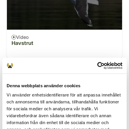
Video
Havstrut
Utbredning
Denna webbplats använder cookies
Vi använder enhetsidentifierare för att anpassa innehållet
och annonserna till användarna, tillhandahålla funktioner
Havstruten är, som namnet säger, en
för sociala medier och analysera vår trafik. Vi
havslevande art. Den förekommer längs
vidarebefordrar även sådana identifierare och annan
Finlands hela kustområde och i skärgården.
information från din enhet till de sociala medier och
Havstruten häckar på de yttersta skären och