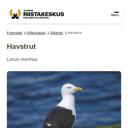
Hoppa till innehåll
Gå till webbplatskartan
Meny
Framsida
Viltkunskap
Viltarter
Havstrut
Havstrut
Larus marinus