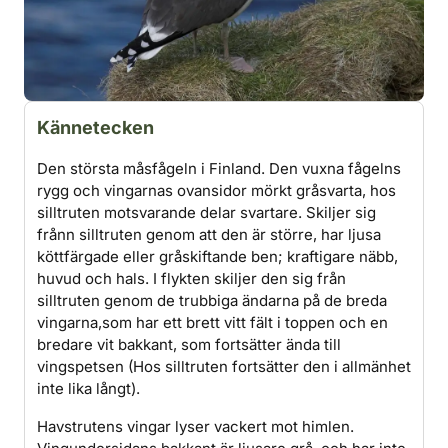
Kännetecken
Den största måsfågeln i Finland. Den vuxna fågelns
rygg och vingarnas ovansidor mörkt gråsvarta, hos
silltruten motsvarande delar svartare. Skiljer sig
frånn silltruten genom att den är större, har ljusa
köttfärgade eller gråskiftande ben; kraftigare näbb,
huvud och hals. I flykten skiljer den sig från
silltruten genom de trubbiga ändarna på de breda
vingarna,som har ett brett vitt fält i toppen och en
bredare vit bakkant, som fortsätter ända till
vingspetsen (Hos silltruten fortsätter den i allmänhet
inte lika långt).
Havstrutens vingar lyser vackert mot himlen.