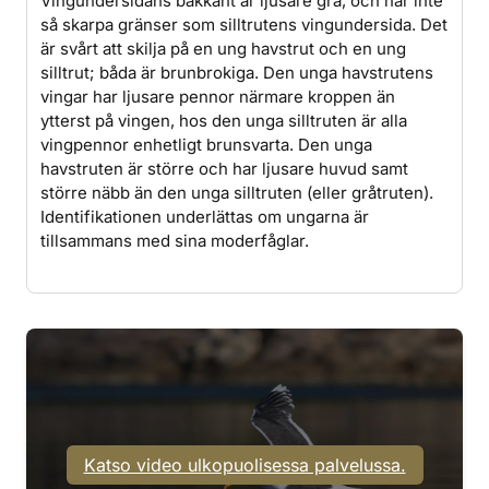
Vingundersidans bakkant är ljusare grå, och har inte
så skarpa gränser som silltrutens vingundersida. Det
är svårt att skilja på en ung havstrut och en ung
silltrut; båda är brunbrokiga. Den unga havstrutens
vingar har ljusare pennor närmare kroppen än
ytterst på vingen, hos den unga silltruten är alla
vingpennor enhetligt brunsvarta. Den unga
havstruten är större och har ljusare huvud samt
större näbb än den unga silltruten (eller gråtruten).
Identifikationen underlättas om ungarna är
tillsammans med sina moderfåglar.
Katso video ulkopuolisessa palvelussa.