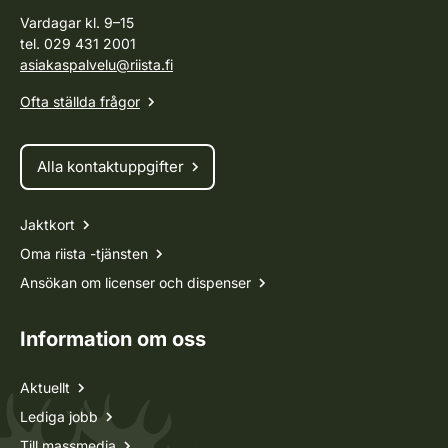
utfärdas ett intyg som är giltigt i tre år från
Vardagar kl. 9–15
provdatumet.
tel. 029 431 2001
asiakaspalvelu@riista.fi
För den som deltar i den finska älgjakten är
också ett besök på skjutbanan, siktning och
Ofta ställda frågor
träning i det finska älgmönstret en bra
förberedelse inför jakten.
Alla kontaktuppgifter
Jaktkort
Oma riista -tjänsten
Ansökan om licenser och dispenser
Information om oss
Aktuellt
Lediga jobb
Till massmedia