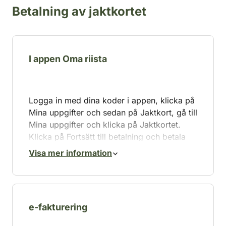
Betalning av jaktkortet
I appen Oma riista
Logga in med dina koder i appen, klicka på
Mina uppgifter och sedan på Jaktkort, gå till
Mina uppgifter och klicka på Jaktkortet.
Klicka på Fortsätt till betalning och betala
avgiften. Efter genomförd betalning är ditt
Visa mer information
jaktkort genast giltigt och synligt i
terrängappen.
Om betalningen misslyckas kan du kontakta
maksut@riista.fi.
Du kan också ladda ner
e-fakturering
och skriva ut en kopia av ditt jaktkort från