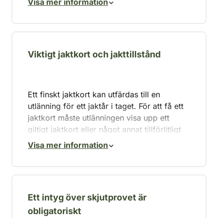
Visa mer information
Ett tillstånd att föra in ett vapen eller en hund i
landet.
För att få tillstånd är det lämpligt att värden
Viktigt jaktkort och jakttillstånd
hjälper sin utländska gäst och i god tid
rådgör med jaktvårdsföreningens
verksamhetsledare.
Ett finskt jaktkort kan utfärdas till en
utlänning för ett jaktår i taget. För att få ett
jaktkort måste utlänningen visa upp ett
giltigt jaktkort eller något annat tillförlitligt
bevis på att han eller hon har rätt att jaga i
Visa mer information
sitt hemland. I annat fall måste den
utländska jägaren också avlägga en finsk
jägarexamen.
Jaktkortet beställs från Jägarregistret av
Ett intyg över skjutprovet är
jaktvårdsföreningens verksamhetsledare.
obligatoriskt