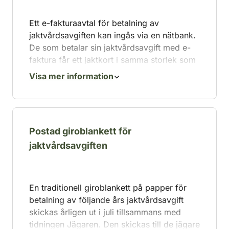
Oma riista -tjänsten.
Ett e-fakturaavtal för betalning av
jaktvårdsavgiften kan ingås via en nätbank.
De som betalar sin jaktvårdsavgift med e-
faktura får ett jaktkort i samma storlek som
ett bankkort med märket ”betald”
Visa mer information
tillsammans med tidningen Metsästäjä.
E-fakturorna för jaktavgifterna skickas ut i
maj. Om du vill övergå till e-faktura ska du
teckna ett e-fakturaavtal med din nätbank
Postad giroblankett för
senast den 30 april så att ändringen kan
jaktvårdsavgiften
träda i kraft för det jaktår som börjar den 1
augusti.
Att gå över till e-faktura för viltvårdsavgifter
En traditionell giroblankett på papper för
är enkelt. Så här gör du:
betalning av följande års jaktvårdsavgift
skickas årligen ut i juli tillsammans med
Logga in på din internetbank.
tidningen Jägaren. Den skickas till de jägare