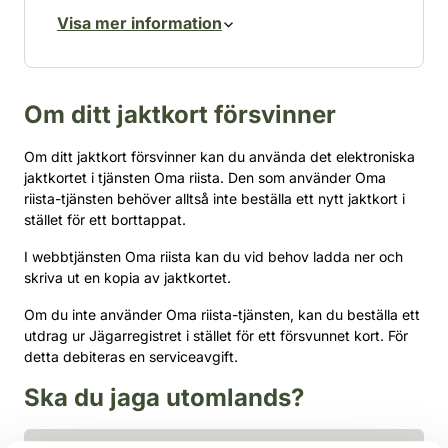
som har betalat jaktvårdsavgiften minst en
Gör upp ett avtal (ny e-faktura) och välj Finlands
Visa mer information
gång under de senaste fem åren.
Spelcentrum som fakturautställare och
spelhanteringsavgiften som fakturaobjekt.
På giroblanketten finns ett personligt
Använd ditt personnummer som unik
referensnummer som ändras årligen och
Om ditt jaktkort försvinner
identifikation.
med vilket betalningen registreras korrekt.
Referensnumret ska alltid användas vid
Observera! Vissa banker kräver både
Om ditt jaktkort försvinner kan du använda det elektroniska
betalning av jaktvårdsavgiften.
jaktkortet i tjänsten Oma riista. Den som använder Oma
personnummer och referensnummer för e-
Jaktvårdsavgiften för jaktåret 2025–2026
riista-tjänsten behöver alltså inte beställa ett nytt jaktkort i
fakturering. Referensnumret kan vara
stället för ett borttappat.
är 43 euro (10 euro för personer under 18
föregående säsongs jaktkortsreferens eller
år).
referensnummer 1232. Om du fortfarande
I webbtjänsten Oma riista kan du vid behov ladda ner och
inte kan göra en e-faktura, vänligen
skriva ut en kopia av jaktkortet.
Jaktvårdsavgiften kan betalas i nätbanken,
kontakta din bank.
med betalkuvert eller via mobilbanken. Den
Om du inte använder Oma riista-tjänsten, kan du beställa ett
kan också betalas på bank för en
utdrag ur Jägarregistret i stället för ett försvunnet kort. För
Om ditt bankkonto ändras måste det gamla
detta debiteras en serviceavgift.
serviceavgift, men banken utfärdar för
e-fakturaavtalet sägas upp. Ett nytt e-
närvarande inte betalningsstämpel på
fakturaavtal bör ingås först efter att det
Ska du jaga utomlands?
jaktkort.
gamla avtalet har sagts upp.
Betalningskvittot eller en kopia av