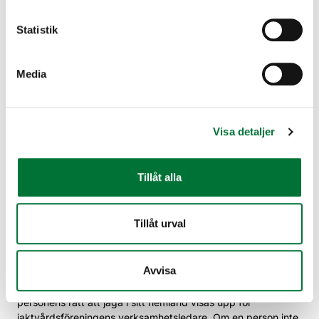
Villkor för skogvaktarförsäkring från och med
Statistik
1.8.2024 (PDF)
Media
Försäkringsintyg, jaktförsäkringsintyg på
engelska 1.8.2025-31.7.2026 (PDF)
Versicherungsschein, jaktförsäkringsbevis på
Visa detaljer
tyska 1.8.2025-31.7.2026 (PDF)
Tillåt alla
Jaktkort för utlänningar
För utländska jägare beställs jaktkortet via
Tillåt urval
jaktvårdsföreningen. Jaktkort för utländska jägare beviljas
för ett jaktår åt gången. Tidningen Jägaren skickas inte till
utländska jägare.
Avvisa
En kopia av jaktkortet eller en tillförlitlig utredning om
personens rätt att jaga i sitt hemland visas upp för
jaktvårdsföreningens verksamhetsledare. Om en person inte