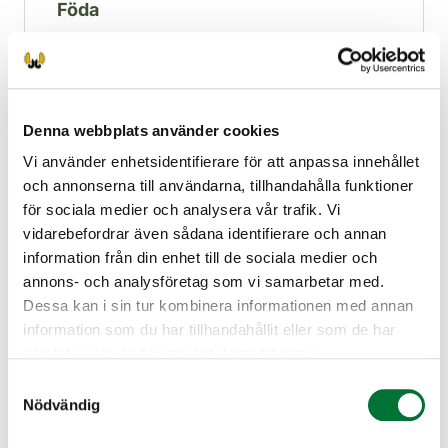
Föda
Äter mångsidigt, bland annat örtartade
växter, brodd, grönsaker och bark samt
Denna webbplats använder cookies
skott på barrträd.
Vi använder enhetsidentifierare för att anpassa innehållet
och annonserna till användarna, tillhandahålla funktioner
för sociala medier och analysera vår trafik. Vi
vidarebefordrar även sådana identifierare och annan
Fortplantning
information från din enhet till de sociala medier och
annons- och analysföretag som vi samarbetar med.
Dessa kan i sin tur kombinera informationen med annan
information som du har tillhandahållit eller som de har
I allmänhet 3–4 kullar om året, med 2–10
samlat in när du har använt deras tjänster.
ungar i varje kull.
Samtyckesval
Nödvändig