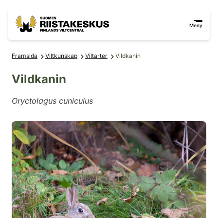
Hoppa till innehåll
Gå till webbplatskartan
Meny
Framsida
Viltkunskap
Viltarter
Vildkanin
Vildkanin
Oryctolagus cuniculus