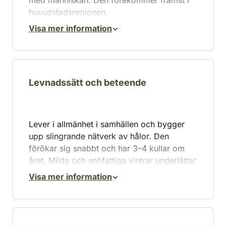
med människan. Den förekommer främst i
huvudstadsregionen.
Visa mer information
Levnadssätt och beteende
Lever i allmänhet i samhällen och bygger
upp slingrande nätverk av hålor. Den
förökar sig snabbt och har 3–4 kullar om
året. Milda och snöfattiga vintrar underlättar
vildkaninens spridning i södra Finland.
Visa mer information