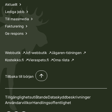
Aktuellt
Lediga jobb
Till massmedia
Fakturering
Ge respons
Webbutik
Jvf-webbutik
Jägaren-tidningen
Kosteikko.fi
Vieraspeto.fi
Oma riista
Tillbaka till början
Tillgänglighetsutlåtande
Dataskyddbeskrivninger
Användarvillkor
Handlingsoffentlighet