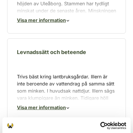
höjden av Uleåborg. Stammen har tydligt
minskat under de senaste åren. Minskningen
kan ha pågått länge, men situationen har
Visa mer information
kanske inte uppmärksammats, eftersom
man känner till mycket litet om illern i
Finland. Nuförtiden är den i alla fall mycket
fåtaligare än minken.
Levnadssätt och beteende
Trivs bäst kring lantbruksgårdar. Illern är
inte beroende av vattendrag på samma sätt
som minken. I huvudsak nattdjur. Illern sägs
vara klumpigare än minken. Tidigare höll
den ofta till kring gårdar och hade sitt bo
Visa mer information
under ett uthus.