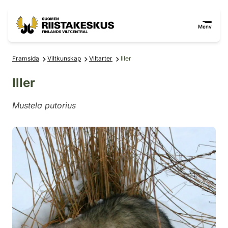
Hoppa till innehåll
Gå till webbplatskartan
Meny
Framsida
Viltkunskap
Viltarter
Iller
Iller
Mustela putorius