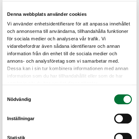
Föda
Denna webbplats använder cookies
Vi använder enhetsidentifierare för att anpassa innehållet
och annonserna till användarna, tillhandahålla funktioner
Fångar bland annat möss, sorkar, fåglar och
för sociala medier och analysera vår trafik. Vi
grodor.
vidarebefordrar även sådana identifierare och annan
information från din enhet till de sociala medier och
annons- och analysföretag som vi samarbetar med.
Dessa kan i sin tur kombinera informationen med annan
information som du har tillhandahållit eller som de har
Fortplantning
samlat in när du har använt deras tjänster.
Samtyckesval
Nödvändig
Brunsttiden är i mars-juni. Dräktighetstiden
40–42 dygn. I maj-juni föder illern vanligtvis
Inställningar
3–7 ungar i ett bo i en jordhåla eller under
en byggnad.
Statistik