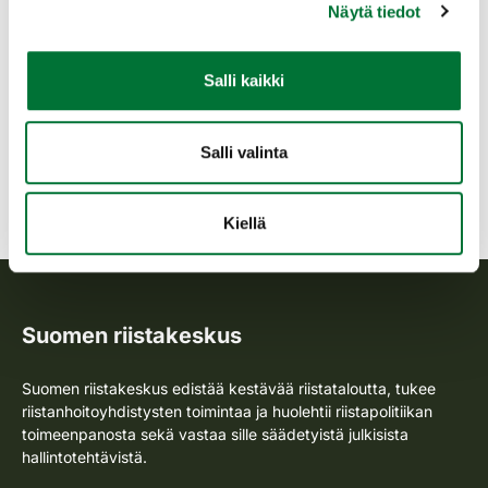
Näytä tiedot
Uutinen
5.3.2026
Susisaaliiksi täsmentyi 81 sutta
Salli kaikki
Suurpedot
Susi
Salli valinta
Näytä lisää artikkeleita
Kiellä
Suomen riistakeskus
Suomen riistakeskus edistää kestävää riistataloutta, tukee
riistanhoitoyhdistysten toimintaa ja huolehtii riistapolitiikan
toimeenpanosta sekä vastaa sille säädetyistä julkisista
hallintotehtävistä.