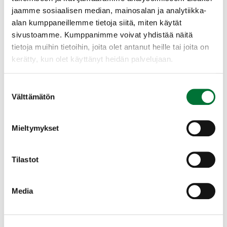
laidunkaudella
jaamme sosiaalisen median, mainosalan ja analytiikka-
Riistavahingot ja -konfliktit
Suurpedot
alan kumppaneillemme tietoja siitä, miten käytät
sivustoamme. Kumppanimme voivat yhdistää näitä
Uutinen
27.4.2026
tietoja muihin tietoihin, joita olet antanut heille tai joita on
Pidetään karhut poissa pihoilta – pienillä teoilla
kerätty, kun olet käyttänyt heidän palvelujaan.
suuri vaikutus
Suostumuksen
Riistavahingot ja -konfliktit
Suurpedot
Välttämätön
valinta
Pohjois-Karjala
Karhu
Tiedote
Mieltymykset
26.3.2026
Keväisin susien liikkuminen on vilkasta – toimi
näin kohdatessasi suden
Tilastot
Suurpedot
Susi
Media
Tiedote
18.3.2026
Pidetään karhut pois pihoilta
Suurpedot
Karhu