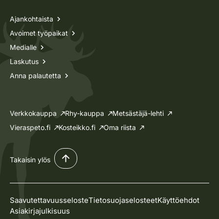
Ajankohtaista
Avoimet työpaikat
Medialle
Laskutus
Anna palautetta
Verkkokauppa
Rhy-kauppa
Metsästäjä-lehti
Vieraspeto.fi
Kosteikko.fi
Oma riista
Takaisin ylös
Saavutettavuusseloste
Tietosuojaselosteet
Käyttöehdot
Asiakirjajulkisuus