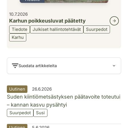
10.7.2026
Karhun poikkeusluvat päätetty
Tiedote
Julkiset hallintotehtävät
Suurpedot
Karhu
Suodata artikkeleita
Uutinen
26.6.2026
Suden kiintiömetsästyksen päätavoite toteutui
– kannan kasvu pysähtyi
Suurpedot
Susi
Uutinen
5.6.2026