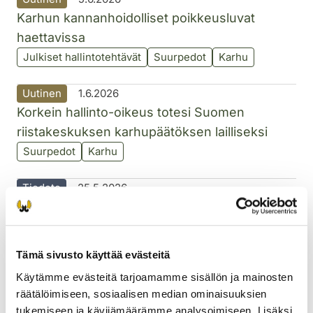
Karhun kannanhoidolliset poikkeusluvat
haettavissa
Julkiset hallintotehtävät
Suurpedot
Karhu
Uutinen
1.6.2026
Korkein hallinto-oikeus totesi Suomen
riistakeskuksen karhupäätöksen lailliseksi
Suurpedot
Karhu
Tiedote
25.5.2026
Päivitetyt petoaitaratkaisut parantavat
kotieläinten suojaa suurpedoiltа
Riistavahingot ja -konfliktit
Suurpedot
Tämä sivusto käyttää evästeitä
Käytämme evästeitä tarjoamamme sisällön ja mainosten
Uutinen
20.5.2026
räätälöimiseen, sosiaalisen median ominaisuuksien
Tukea suurpetovahinkojen ennaltaehkäisyyn
tukemiseen ja kävijämäärämme analysoimiseen. Lisäksi