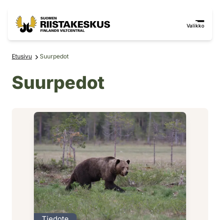
Siirry sisältöön
Siirry sivustokarttaan
Valikko
Etusivu
Suurpedot
Suurpedot
Tiedote