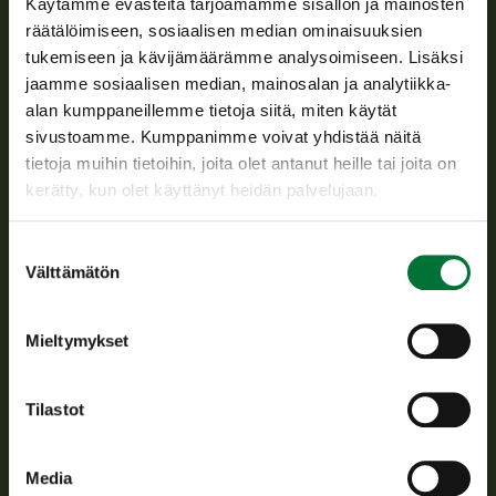
Käytämme evästeitä tarjoamamme sisällön ja mainosten
Suomen riistakeskus edistää kestävää riistataloutta, tukee
räätälöimiseen, sosiaalisen median ominaisuuksien
riistanhoitoyhdistysten toimintaa ja huolehtii riistapolitiikan
tukemiseen ja kävijämäärämme analysoimiseen. Lisäksi
toimeenpanosta sekä vastaa sille säädetyistä julkisista
jaamme sosiaalisen median, mainosalan ja analytiikka-
hallintotehtävistä.
alan kumppaneillemme tietoja siitä, miten käytät
Tietoa meistä
sivustoamme. Kumppanimme voivat yhdistää näitä
tietoja muihin tietoihin, joita olet antanut heille tai joita on
kerätty, kun olet käyttänyt heidän palvelujaan.
Asiakaspalvelu
Suostumuksen
Avoinna arkipäivisin klo 9-15.
Välttämätön
valinta
p. 029 431 2001
asiakaspalvelu@riista.fi
Mieltymykset
Usein kysytyt kysymykset
Tilastot
Kaikki yhteystiedot
Media
Metsästyskortti-asiat