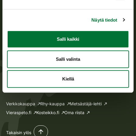
Oma riista -asiat
Lupa-asiat
Näytä tiedot
Tietoa meistä
Salli kaikki
Ajankohtaista
Avoimet työpaikat
Salli valinta
Medialle
Laskutus
Kiellä
Anna palautetta
Verkkokauppa
Rhy-kauppa
Metsästäjä-lehti
Vieraspeto.fi
Kosteikko.fi
Oma riista
Takaisin ylös