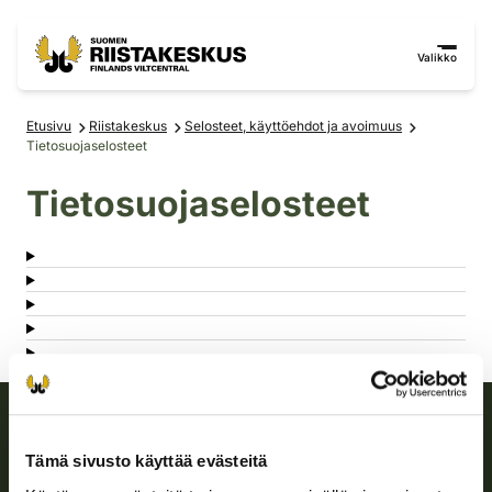
Siirry sisältöön
Siirry sivustokarttaan
Valikko
Etusivu
Riistakeskus
Selosteet, käyttöehdot ja avoimuus
Tietosuojaselosteet
Tietosuojaselosteet
Suomen riistakeskus
Tämä sivusto käyttää evästeitä