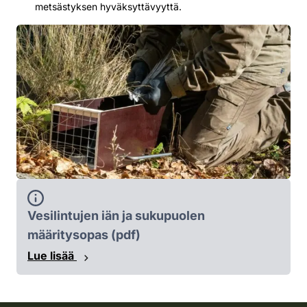
metsästyksen hyväksyttävyyttä.
Vesilintujen iän ja sukupuolen
määritysopas (pdf)
Lue lisää