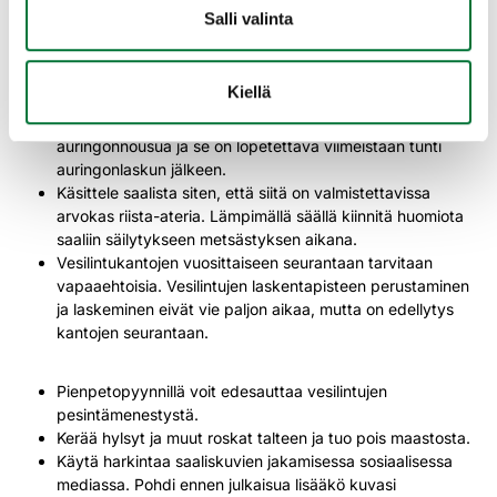
näe vaivaa linnun löytämiseksi. Käytä metsästyksessä
Salli valinta
apuna noutavaa koiraa aina kun se on mahdollis­ta.
Noutajapörssistä voi löytyä koira-apua koirattomalle
seurueelle.
Kiellä
Hämärämetsästykseen on lainsäädännössä rajoituksia.
Metsästyksen voi aloittaa aikaisintaan tuntia ennen
auringonnousua ja se on lopetettava viimeistään tunti
auringonlaskun jälkeen.
Käsittele saalista siten, että siitä on valmistettavissa
arvokas riista-ateria. Lämpimällä säällä kiinnitä huomiota
saaliin säilytykseen metsästyksen aikana.
Vesilintukantojen vuosittaiseen seurantaan tarvitaan
vapaaehtoisia. Vesilintujen laskentapisteen perustaminen
ja laskeminen eivät vie paljon aikaa, mutta on edellytys
kantojen seurantaan.
Pienpetopyynnillä voit edesauttaa vesilintujen
pesintämenestystä.
Kerää hylsyt ja muut roskat talteen ja tuo pois maastosta.
Käytä harkintaa saaliskuvien jakamisessa sosiaalisessa
mediassa. Pohdi ennen julkaisua lisääkö kuvasi