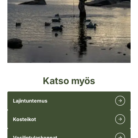
Katso myös
Lajintuntemus
Kosteikot
Vesilintulaskennat