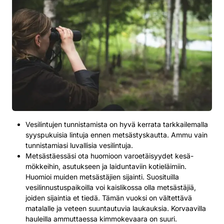
Vesilintujen tunnistamista on hyvä kerrata tarkkailemalla
syyspukuisia lintuja ennen metsästys­kautta. Ammu vain
tunnistamiasi luvallisia vesilintuja.
Metsästäessäsi ota huomioon varoetäisyydet kesä­
mökkeihin, asutukseen ja laiduntaviin kotieläimiin.
Huomioi muiden metsästäjien sijainti. Suosituilla
vesilinnustuspaikoilla voi kaislikossa olla metsästäjiä,
joiden sijaintia et tiedä. Tämän vuoksi on vältettävä
matalalle ja veteen suuntautuvia laukauksia. Korvaavilla
hauleilla ammuttaessa kimmokevaara on suuri.