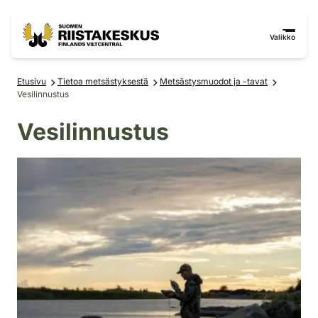
Siirry sisältöön
Siirry sivustokarttaan
Valikko
Etusivu
Tietoa metsästyksestä
Metsästysmuodot ja -tavat
Vesilinnustus
Vesilinnustus