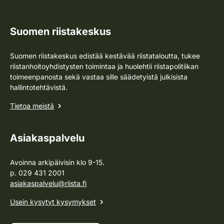
Suomen riistakeskus
Suomen riistakeskus edistää kestävää riistataloutta, tukee
riistanhoitoyhdistysten toimintaa ja huolehtii riistapolitiikan
toimeenpanosta sekä vastaa sille säädetyistä julkisista
hallintotehtävistä.
Tietoa meistä
Asiakaspalvelu
Avoinna arkipäivisin klo 9-15.
p. 029 431 2001
asiakaspalvelu@riista.fi
Usein kysytyt kysymykset