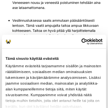
Veneeseen nousu ja veneestä poistuminen tehdään aina
ase lataamattomana.
Vesilinnustuksessa saalis ammutaan pääsääntöisesti
lentoon. Tämä vaatii ampujalta taitoa ampua liikkuvaan
kohteeseen. Taitoa on hyvä pitää yllä harjoittelemalla
ampumista ennen metsästyskauden alkua
ampumaradalla. Veden päällä matkan arviointi on
vaikeampaa kuin metsässä. Vesilintua tulee ampua vain
itselle ja käyttämillesi patruunoille varmoilta etäisyyksiltä.
Käytä harkintaa saaliin määrässä. Vesilintunaaraat ovat
Tämä sivusto käyttää evästeitä
paikkauskollisia pesijöitä, jotka palaavat suurella
todennäköisyydellä pesimään samalle vesistölle
Käytämme evästeitä tarjoamamme sisällön ja mainosten
seuraavana vuonna.
räätälöimiseen, sosiaalisen median ominaisuuksien
tukemiseen ja kävijämäärämme analysoimiseen. Lisäksi
jaamme sosiaalisen median, mainosalan ja analytiikka-
alan kumppaneillemme tietoja siitä, miten käytät
sivustoamme. Kumppanimme voivat yhdistää näitä
tietoja muihin tietoihin, joita olet antanut heille tai joita on
kerätty, kun olet käyttänyt heidän palvelujaan.