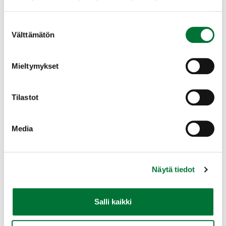
Suostumuksen
Välttämätön
valinta
Mieltymykset
Tilastot
Media
Näytä tiedot
Salli kaikki
Jos ampumasi vesilintu haavoittuu ja häviää maastoon,