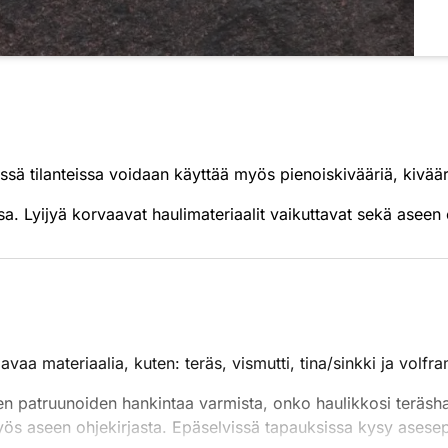
issä tilanteissa voidaan käyttää myös pienoiskivääriä, kiväär
essa. Lyijyä korvaavat haulimateriaalit vaikuttavat sekä aseen
avaa materiaalia, kuten: teräs, vismutti, tina/sinkki ja volfra
en patruunoiden hankintaa varmista, onko haulikkosi teräshau
 myös aseen ohjekirjasta. Epäselvissä tapauksissa kysy asese