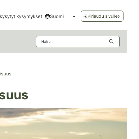
Suomi
kysytyt kysymykset
Kirjaudu sivulle
Avaa kielivalikko
Haku
lisuus
isuus