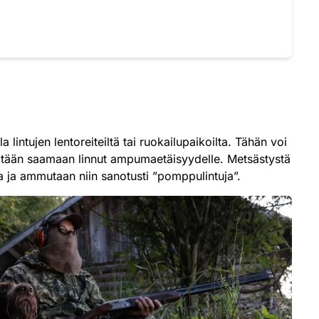
lintujen lentoreiteiltä tai ruokailupaikoilta. Tähän voi
 pyritään saamaan linnut ampumaetäisyydelle. Metsästystä
sa ja ammutaan niin sanotusti ”pomppulintuja”.