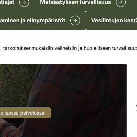
tiajat
Metsästyksen turvallisuus
taminen ja elinympäristöt
Vesilintujen kes
 tarkoituksenmukaisiin välineisiin ja huolelliseen turvallisuu
olisessa palvelussa.