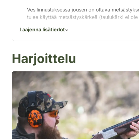
Vesilinnustuksessa jousen on oltava metsästykse
tulee käyttää metsästyskärkeä (taulukärki ei ole s
Laajenna lisätiedot
Harjoittelu
Laillisella metsästysjousella saa
metsästää myös vesilintuja.