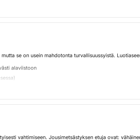
adattuja patruunoita ei yleensä suositella ammuttavaksi tiuke
o hyvin tiukan kuvion.
ellytyksin myös vanhemmille aseille. Niiden tehokas ampuma
i), mikä on syytä huomioida ampumatilanteissa. Ampumamatka
oin kaksi kokoa suurempi kuin lyijyllä. Volframihaulien osa
 mutta se on usein mahdotonta turvallisuussyistä. Luotiaseen
pinnasta. Vesilinnustuksessa turvallisena nyrkkisääntönä voi
sti alaviistoon
ksessa)
ä jätetä maastoon. Ympäristövaikutuksia vähentävät myös patr
arma taustasta, ja muistettava, että luoti kimpoaa herkästi v
ina paikalliset säännöt.
ityisesti vahtimiseen. Jousimetsästyksen etuja ovat: vähäinen