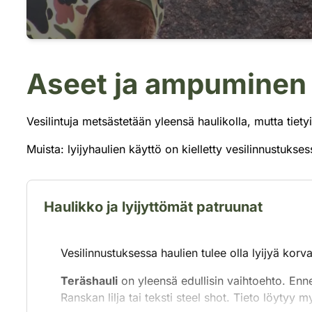
Aseet ja ampuminen
Vesilintuja metsästetään yleensä haulikolla, mutta tiety
Muista: lyijyhaulien käyttö on kielletty vesilinnustuks
Haulikko ja lyijyttömät patruunat
Vesilinnustuksessa haulien tulee olla lyijyä korva
Teräshauli
on yleensä edullisin vaihtoehto. Enn
Ranskan lilja tai teksti steel shot. Tieto löytyy