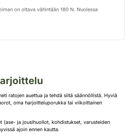
svoiman on oltava vähintään 180 N. Nuolessa
rjoittelu
heti ratojen auettua ja tehdä siitä säännöllistä. Hyviä
orot, oma harjoitteluporukka tai viikoittainen
et (ase- ja jousihuollot, kohdistukset, varusteiden
hyvissä ajoin ennen kautta.