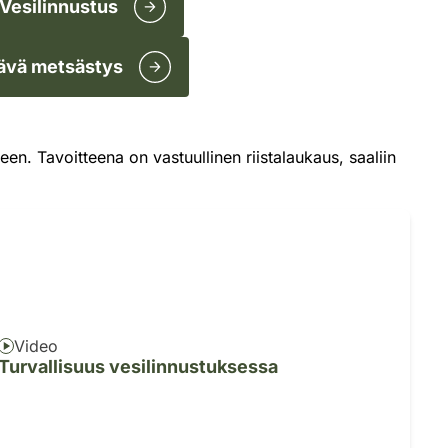
Vesilinnustus
tävä metsästys
teen. Tavoitteena on vastuullinen riistalaukaus, saaliin
Video
Turvallisuus vesilinnustuksessa