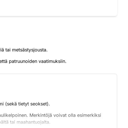
iä tai metsästysjousta.
 että patruunoiden vaatimuksiin.
mi (sekä tietyt seokset).
likelpoinen. Merkintöjä voivat olla esimerkiksi
pältä tai maahantuojalta.