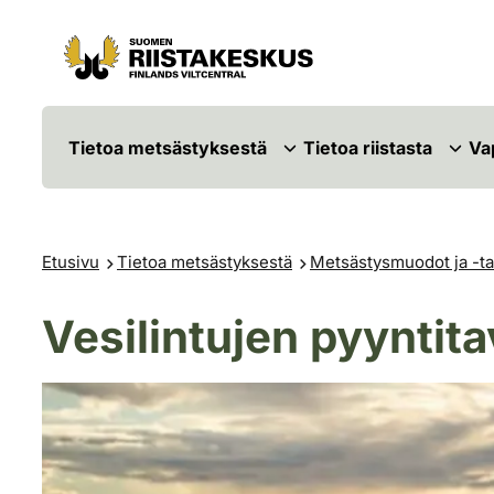
Siirry sisältöön
Siirry sivustokarttaan
Tietoa metsästyksestä
Tietoa riistasta
Va
Etusivu
Tietoa metsästyksestä
Metsästysmuodot ja -ta
Vesilintujen pyyntitav