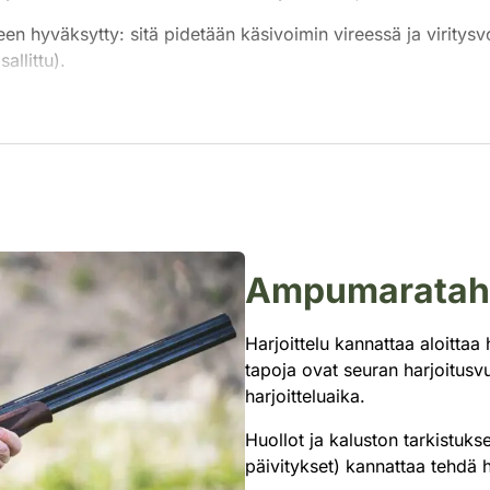
en hyväksytty: sitä pidetään käsivoimin vireessä ja virity
allittu).
Ampumarataha
Harjoittelu kannattaa aloittaa 
tapoja ovat seuran harjoitusvu
harjoitteluaika.
Huollot ja kaluston tarkistuks
päivitykset) kannattaa tehdä 