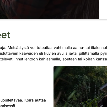
eet
a. Metsästystä voi toteuttaa vahtimalla aamu- tai iltalennolla 
istuttavien kaaveiden eli kuvien avulla ja/tai pillittämällä
ttelevat linnut lentoon kahlaamalla, soutaen tai koiran kans
uositeltavaa. Koira auttaa
ämisessä.