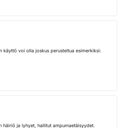
mmalla kuin puolisuppealla (M) supistajalla.
matka ja läpäisy eroavat kuitenkin
t on hyvä pitää alle 30 metrissä.
lta voidaan vastaavasti käyttää pienempiä
 käyttö voi olla joskus perusteltua esimerkiksi:
daan pitää, että piiput eivät laske alle 45
uunat, joissa on maatuva haulikuppi.
eden pinnasta. Joillain alueilla luotiaseen
 häiriö ja lyhyet, hallitut ampumaetäisyydet.