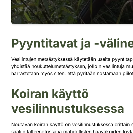
Pyyntitavat ja -välin
Vesilintujen metsästyksessä käytetään useita pyyntitapoj
yhdistää houkuttelumetsästyksen, jolloin vesilintuja mu
harrastetaan myös siten, että pyritään nostamaan piilo
Koiran käyttö
vesilinnustuksessa
Noutavan koiran käyttö on vesilinnustuksessa erittäin s
saaliin talteenotossa ja mahdollisten haavakoiden löyt