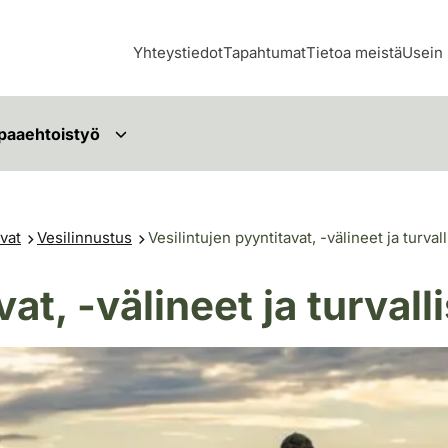
Yhteystiedot
Tapahtumat
Tietoa meistä
Usein 
paaehtoistyö
vat
Vesilinnustus
Vesilintujen pyyntitavat, -välineet ja turval
at, -välineet ja turvall