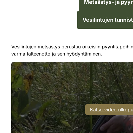
Metsästys- ja pyyn
Vesilintujen tunnis
Vesilintujen metsästys perustuu oikeisiin pyyntitapoihin,
varma talteenotto ja sen hyödyntäminen.
Katso video ulkopu