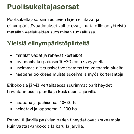
Puolisukeltajasorsat
Puolisukeltajasorsiin kuuluvien lajien elintavat ja
elinympäristövaatimukset vaihtelevat, mutta niille on yhteistä
matalien vesialueiden suosiminen ruokailussa.
Yleisiä elinympäristöpiirteitä
matalat vedet ja rehevät kosteikot
ravinnonhaku pääosin 10–30 cm:n syvyydeltä
useimmat lajit suosivat vesisammalten valtaamia alueita
haapana poikkeaa muista suosimalla myös korterantoja
Erikokoisia järviä vertailtaessa suurimmat paritiheydet
havaitaan usein pienillä ja keskisuurilla järvillä:
haapana ja jouhisorsa: 10–30 ha
heinätavi ja lapasorsa: 1–100 ha
Rehevillä järvillä pesivien parien tiheydet ovat korkeampia
kuin vastaavankokoisilla karuilla järvillä.