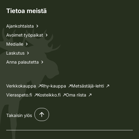
Tietoa meistä
Ajankohtaista
Avoimet työpaikat
Medialle
Laskutus
Anna palautetta
Verkkokauppa
Rhy-kauppa
Metsästäjä-lehti
Vieraspeto.fi
Kosteikko.fi
Oma riista
Takaisin ylös