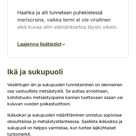
Haahka ja alli tunnetaan puhekielessä
merisorsina, vaikka termi ei ole virallinen
eikä kuvaa allin elämänkiertoa täysin oikein.
Haahka on tyypillinen merialueiden
Laajenna lisätiedot
pesimälintu, mutta sen kanta on taantunut
voimakkaasti. Pesinnän painopiste on
siirtynyt avoimesta ulkosaaristosta
puustoisempaan sisäsaaristoon, erityisesti
Ikä ja sukupuoli
haahkoja saalistavan merikotkan kannan
kasvun seurauksena. Myös minkki ja
Vesilintujen iän ja sukupuolen tunnistaminen on olennainen
supikoira ovat merkittäviä haahkan
osa vastuullista metsästystä. Se auttaa arvioimaan,
pesimätappioiden aiheuttajia.
kohdistuuko metsästyspaine kannan tuottavaan osaan vai
kuluvan vuoden poikastuottoon.
Ikäluokan ja sukupuolen määrittäminen onnistuu sopivissa
olosuhteissa jo metsästystilanteessa. Saaliista ikäluokka ja
sukupuoli on helppo varmistaa, kun tuntee lajikohtaiset
tuntomerkit.