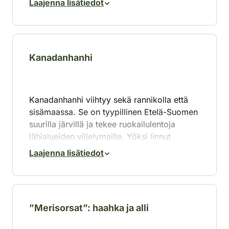
Laajenna lisätiedot
syksyllä erityisesti viljapelloilla.
kuuluvat myös viljanjyvät ja vihreät
peltokasvit.
Merihanhi tulee sukukypsäksi noin kolmen
vuoden iässä. Ravinto koostuu pääosin
ruohoista ja viljoista; vedestä laji etsii
Kanadanhanhi
ravintoa vain harvoin.
Kanadanhanhi viihtyy sekä rannikolla että
sisämaassa. Se on tyypillinen Etelä-Suomen
suurilla järvillä ja tekee ruokailulentoja
lähialueiden viljelymaille. Yöksi linnut
suuntaavat usein selkävesille.
Laajenna lisätiedot
”Merisorsat”: haahka ja alli