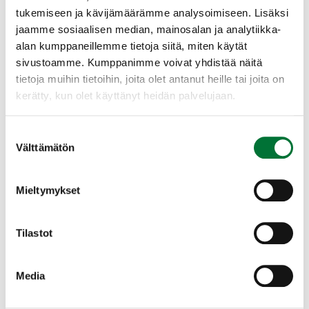
Kasvillisuuden tulee olla runsasta mutta ei
tukemiseen ja kävijämäärämme analysoimiseen. Lisäksi
liian korkeaa tai yhtenäistä. Poikaset
jaamme sosiaalisen median, mainosalan ja analytiikka-
Lapasorsan elinympäristöt
viihtyvät tiheissä uposkasvillisuusalueissa.
alan kumppaneillemme tietoja siitä, miten käytät
sivustoamme. Kumppanimme voivat yhdistää näitä
tietoja muihin tietoihin, joita olet antanut heille tai joita on
Lapasorsa suosii poikkeuksellisen matalia
kerätty, kun olet käyttänyt heidän palvelujaan.
mutta pysyviä ja tuottavia kosteikkoja.
Tyypillisiä elinympäristöjä ovat:
Suostumuksen
Välttämätön
valinta
rehevät pikkujärvet ja merenlahdet
Laajenna lisätiedot
avoimet, ilmaversoiskasvillisuuden reunustamat
kosteikot
Mieltymykset
viljelyseutujen lintujärvet
Hanhet
Lajin elinympäristölle on ominaista
Tilastot
avoimuus ja aukkoisuus kasvillisuudessa.
Media
Metsähanhi (taigametsähanhi)