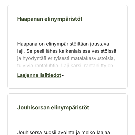
Haapanan elinympäristöt
Haapana on elinympäristöiltään joustava
laji. Se pesii lähes kaikenlaisissa vesistöissä
ja hyödyntää erityisesti matalakasvustoisia,
tulvivia rantaluhtia. Laji kärsii rantaniittyjen
umpeenkasvusta ja kortekasvustojen
Laajenna lisätiedot
vähenemisestä.
Haapanan poikaset suosivat tiheitä
uposkasvillisuusmattoja, ja laji viihtyy
parhaiten avoimilla, keskiravinteisilla
Jouhisorsan elinympäristöt
vesialueilla, joilla näkyvyys on hyvä.
Jouhisorsa suosii avointa ja melko laajaa