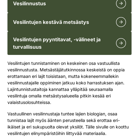
Vesilinnustus
Vesilintujen kestävä metsästys
Vesilintujen pyyntitavat, -välineet ja
turvallisuus
Vesilintujen tunnistaminen on keskeinen osa vastuullista
vesilinnustusta. Metsästäjätutkinnossa keskeistä on oppia
erottamaan eri lajit toisistaan, mutta kokeneemmallekin
vesilinnustajalle oppiminen jatkuu koko harrastuksen ajan.
Lajintunnistustaitoja kannattaa ylläpitää seuraamalla
vesilintuja omalla metsästysalueella pitkin kesää eri
valaistusolosuhteissa.
Vastuullinen vesilinnustaja tuntee lajien biologian, osaa
tunnistaa lajit myös äänten perusteella sekä erottaa eri-
ikäiset ja eri sukupuolta olevat yksilöt. Tälle sivulle on koottu
vesilintujen elinympäristöihin liittyvää materiaalia.