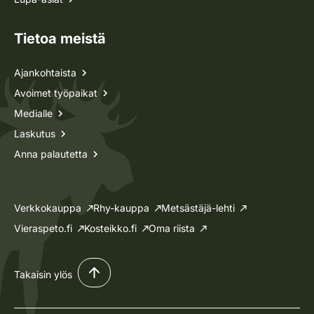
Tietoa meistä
Ajankohtaista
Avoimet työpaikat
Medialle
Laskutus
Anna palautetta
Verkkokauppa
Rhy-kauppa
Metsästäjä-lehti
Vieraspeto.fi
Kosteikko.fi
Oma riista
Takaisin ylös