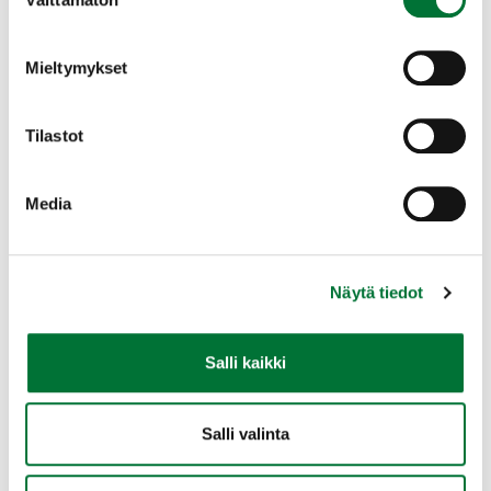
valinta
Mieltymykset
Haluatko metsästäjäksi
Lupien hakeminen
Tilastot
Ampumakokeet
Lue lisää
Media
Näytä tiedot
Salli kaikki
Salli valinta