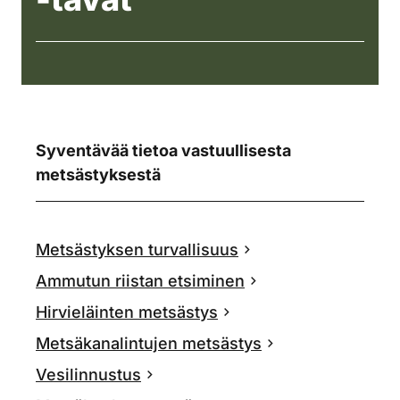
Syventävää tietoa vastuullisesta
metsästyksestä
Metsästyksen turvallisuus
Ammutun riistan etsiminen
Hirvieläinten metsästys
Metsäkanalintujen metsästys
Vesilinnustus