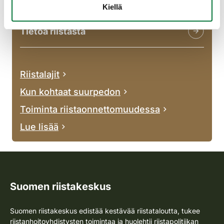
Kiellä
Tietoa riistasta
Riistalajit
Kun kohtaat suurpedon
Toiminta riistaonnettomuudessa
Lue lisää
Suomen riistakeskus
Suomen riistakeskus edistää kestävää riistataloutta, tukee
riistanhoitoyhdistysten toimintaa ja huolehtii riistapolitiikan