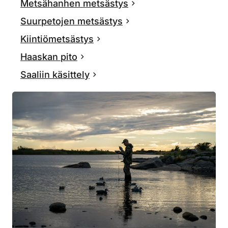
Metsähanhen metsästys
Suurpetojen metsästys
Kiintiömetsästys
Haaskan pito
Saaliin käsittely