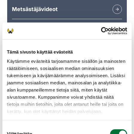
Metsästäjävideot
Videoita lajintuntemuksesta
saaliinkäsittelyyn
Tämä sivusto käyttää evästeitä
Käytämme evästeitä tarjoamamme sisällön ja mainosten
räätälöimiseen, sosiaalisen median ominaisuuksien
tukemiseen ja kävijämäärämme analysoimiseen. Lisäksi
jaamme sosiaalisen median, mainosalan ja analytiikka-
alan kumppaneillemme tietoja siitä, miten käytät
sivustoamme. Kumppanimme voivat yhdistää näitä
tietoja muihin tietoihin, joita olet antanut heille tai joita on
kerätty, kun olet käyttänyt heidän palvelujaan.
Suostumuksen
Tietoa metsästyksestä
Välttämätön