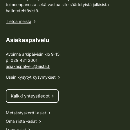
toimeenpanosta sekä vastaa sille säädetyistä julkisista
hallintotehtävistä.
Tietoa meistä
Asiakaspalvelu
Avoinna arkipäivisin klo 9-15.
p. 029 431 2001
asiakaspalvelu@riista.fi
Usein kysytyt kysymykset
Kaikki yhteystiedot
Metsästyskortti-asiat
Oma riista -asiat
Lupa-asiat