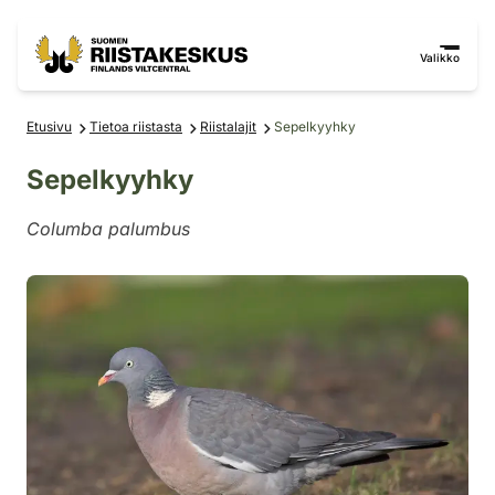
Siirry sisältöön
Siirry sivustokarttaan
Valikko
Etusivu
Tietoa riistasta
Riistalajit
Sepelkyyhky
Sepelkyyhky
Columba palumbus