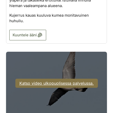
yläperä ja takaselkä erottuvat istuvalla linnulla
hieman vaaleampana alueena.
Kujerrus kauas kuuluva kumea monitavuinen
huhuilu.
Kuuntele ääni
Katso video ulkopuolisessa palvelussa.