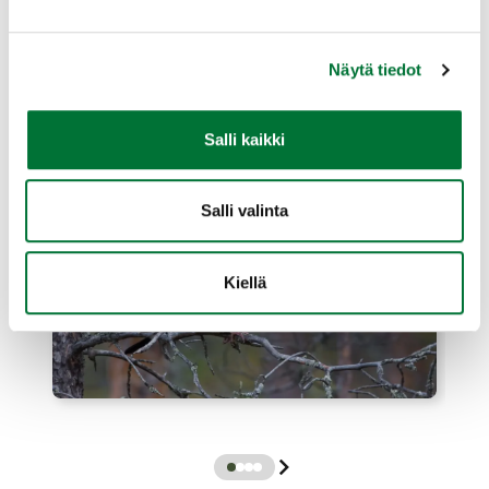
toisen poikueen.
Laajenna lisätiedot
Näytä tiedot
Salli kaikki
Salli valinta
Kiellä