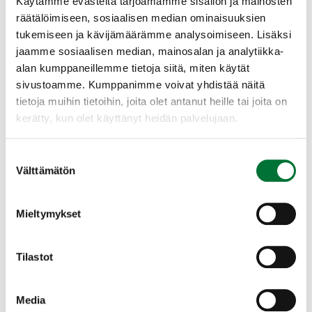
Käytämme evästeitä tarjoamamme sisällön ja mainosten
on sopeutunut kesykyyhkyn tavoin
räätälöimiseen, sosiaalisen median ominaisuuksien
pesimään myös kaupunkien puistoissa,
tukemiseen ja kävijämäärämme analysoimiseen. Lisäksi
Ravinto
missä niitä vuosittain myös talvehtii
jaamme sosiaalisen median, mainosalan ja analytiikka-
muutamia yksilöitä.
alan kumppaneillemme tietoja siitä, miten käytät
sivustoamme. Kumppanimme voivat yhdistää näitä
Pesimäajan ulkopuolella sepelkyyhkyt
Jyvät, herneet, siemenet, silmut, lehdet,
tietoja muihin tietoihin, joita olet antanut heille tai joita on
liikkuvat yleensä parvina. Suurimmat
marjat ja eläinravinto.
kerätty, kun olet käyttänyt heidän palvelujaan.
muuttoparvet voivat olla satojen, jopa
tuhansien yksilöiden kokoisia. ­
Sepelkyyhkyn syysmuutto huipentuu
Suostumuksen
Välttämätön
syyskuun ­lopun ja lokakuun alun välisenä
valinta
ajankohtana. Tällöin etenkin
pohjoistuulisena päivänä suuria, pallomaisia
Lisääntyminen
Mieltymykset
parvia näkee korkealla taivaalla matkalla
kohti etelää.
Tilastot
Munii huhti-toukokuussa kaksi valkeata
munaa risuista tehtyyn hataraan pesään.
Pesä yleensä kuusikossa. Tuottaa yleisesti
Media