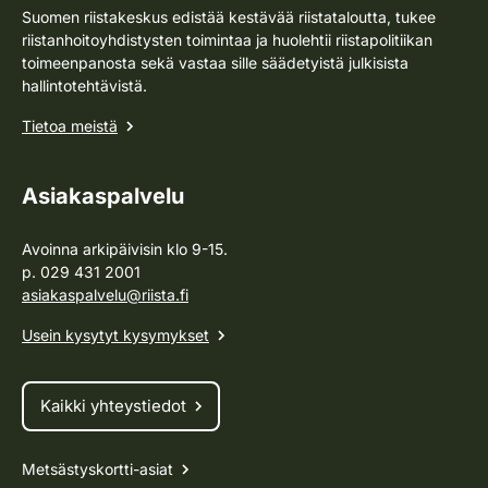
Suomen riistakeskus edistää kestävää riistataloutta, tukee
riistanhoitoyhdistysten toimintaa ja huolehtii riistapolitiikan
toimeenpanosta sekä vastaa sille säädetyistä julkisista
hallintotehtävistä.
Tietoa meistä
Asiakaspalvelu
Avoinna arkipäivisin klo 9-15.
p. 029 431 2001
asiakaspalvelu@riista.fi
Usein kysytyt kysymykset
Kaikki yhteystiedot
Metsästyskortti-asiat