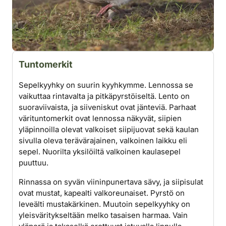
Tuntomerkit
Sepelkyyhky on suurin kyyhkymme. Lennossa se
vaikuttaa rintavalta ja pitkäpyrstöiseltä. Lento on
suoraviivaista, ja siiveniskut ovat jänteviä. Parhaat
värituntomerkit ovat lennossa näkyvät, siipien
yläpinnoilla olevat valkoiset siipijuovat sekä kaulan
sivulla oleva terävärajainen, valkoinen laikku eli
sepel. Nuorilta yksilöiltä valkoinen kaulasepel
puuttuu.
Rinnassa on syvän viininpunertava sävy, ja siipisulat
ovat mustat, kapealti valkoreunaiset. Pyrstö on
leveälti mustakärkinen. Muutoin sepelkyyhky on
yleisväritykseltään melko tasaisen harmaa. Vain