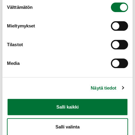
Suostumuksen
Välttämätön
valinta
Mieltymykset
Tilastot
Media
Näytä tiedot
Salli kaikki
Jäljet
Jätökset
Salli valinta