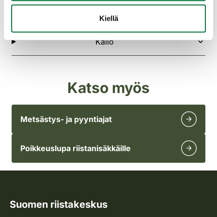
Metsästys
Kiellä
Kallo
Katso myös
Metsästys- ja pyyntiajat
Poikkeuslupa riistanisäkkäille
Suomen riistakeskus