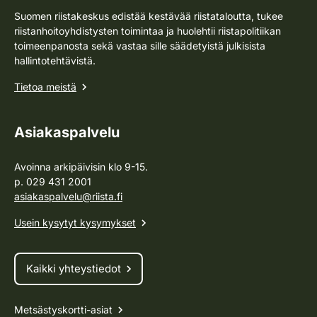
Suomen riistakeskus edistää kestävää riistataloutta, tukee
riistanhoitoyhdistysten toimintaa ja huolehtii riistapolitiikan
toimeenpanosta sekä vastaa sille säädetyistä julkisista
hallintotehtävistä.
Tietoa meistä
Asiakaspalvelu
Avoinna arkipäivisin klo 9-15.
p. 029 431 2001
asiakaspalvelu@riista.fi
Usein kysytyt kysymykset
Kaikki yhteystiedot
Metsästyskortti-asiat