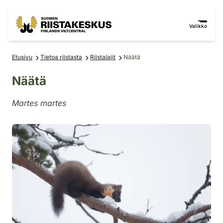
Siirry sisältöön
Siirry sivustokarttaan
Valikko
Etusivu
Tietoa riistasta
Riistalajit
Näätä
Näätä
Martes martes