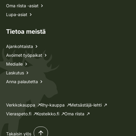
Oma riista -asiat
Lupa-asiat
Tietoa meistä
Ajankohtaista
Avoimet työpaikat
Medialle
Laskutus
Anna palautetta
Verkkokauppa
Rhy-kauppa
Metsästäjä-lehti
Vieraspeto.fi
Kosteikko.fi
Oma riista
Takaisin ylös