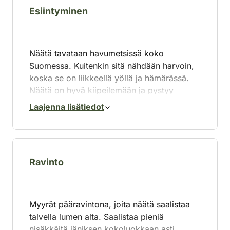
Esiintyminen
Näätä tavataan havumetsissä koko
Suomessa. Kuitenkin sitä nähdään harvoin,
koska se on liikkeellä yöllä ja hämärässä.
Näätä on hyvä kiipeilemään ja pystyy
hyppäämään puusta puuhun.
Laajenna lisätiedot
Ravinto
Myyrät pääravintona, joita näätä saalistaa
talvella lumen alta. Saalistaa pieniä
nisäkkäitä jäniksen kokoluokkaan asti.