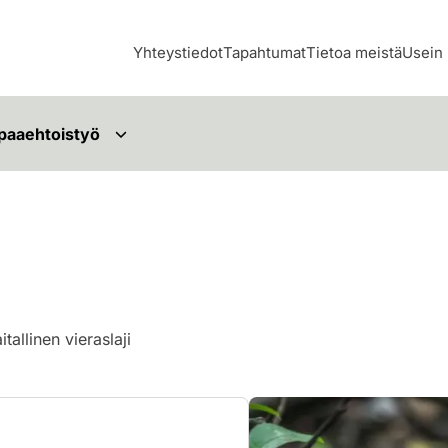
Yhteystiedot
Tapahtumat
Tietoa meistä
Usein 
paaehtoistyö
aitallinen vieraslaji