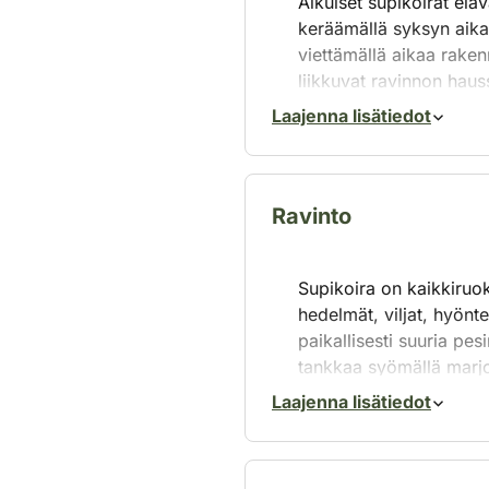
Aikuiset supikoirat eläv
keräämällä syksyn aikan
viettämällä aikaa raken
liikkuvat ravinnon hauss
Laajenna lisätiedot
Ravinto
Supikoira on kaikkiruo
hedelmät, viljat, hyönte
paikallisesti suuria pes
tankkaa syömällä marjoj
Laajenna lisätiedot