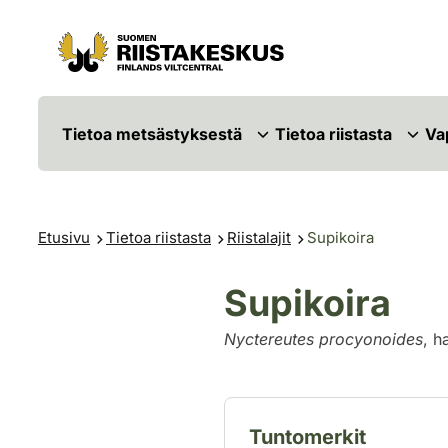
Siirry sisältöön
Siirry sivustokarttaan
Tietoa metsästyksestä
Tietoa riistasta
Va
Etusivu
Tietoa riistasta
Riistalajit
Supikoira
Supikoira
Nyctereutes procyonoides
, h
Tuntomerkit