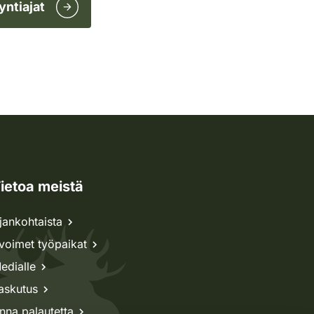
yntiajat
ietoa meistä
jankohtaista
voimet työpaikat
edialle
askutus
nna palautetta