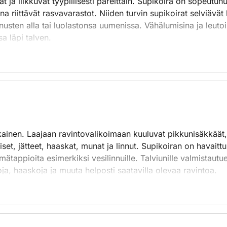
ät ja liikkuvat tyypillisesti pareittain. Supikoira on sopeutu
a riittävät rasvavarastot. Niiden turvin supikoirat selviävät
nusten alla tai luolastonsa uumenissa. Vähälumisina ja leutoi
a läpi talven.
kainen. Laajaan ravintovalikoimaan kuuluvat pikkunisäkkäät
iset, jätteet, haaskat, munat ja linnut. Supikoiran on havaitt
imätappioita esimerkiksi vesilinnuille. Talviunille valmistaut
a, haaskoja ja muuta helposti saatavilla olevaa ravintoa.