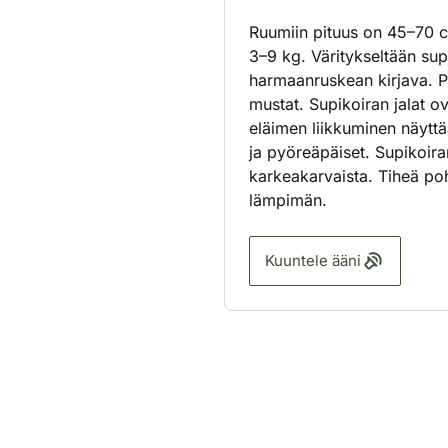
Ruumiin pituus on 45–70 
3–9 kg. Väritykseltään sup
harmaanruskean kirjava. Po
mustat. Supikoiran jalat ov
eläimen liikkuminen näyttä
ja pyöreäpäiset. Supikoiran
karkeakarvaista. Tiheä pohj
lämpimän.
Kuuntele ääni