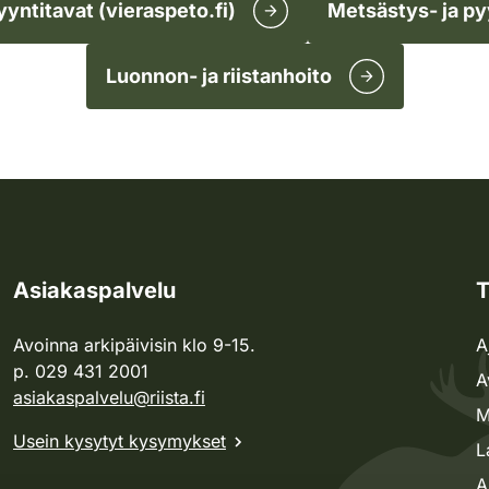
yyntitavat (vieraspeto.fi)
Metsästys- ja py
Luonnon- ja riistanhoito
Asiakaspalvelu
T
Avoinna arkipäivisin klo 9-15.
A
p. 029 431 2001
A
asiakaspalvelu@riista.fi
M
Usein kysytyt kysymykset
L
A