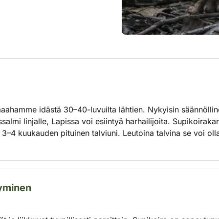
aahamme idästä 30–40-luvuilta lähtien. Nykyisin säännöllin
almi linjalle, Lapissa voi esiintyä harhailijoita. Supikoiraka
3–4 kuukauden pituinen talviuni. Leutoina talvina se voi olla 
tyminen