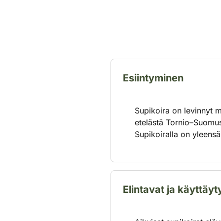
Esiintyminen
Supikoira on levinnyt m
etelästä Tornio–Suomuss
Supikoiralla on yleensä 
Elintavat ja käyttäy