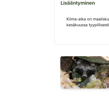
Lisääntyminen
Kiima-aika on maaliskuu
kesäkuussa tyypillises