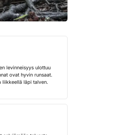
en levinneisyys ulottuu
nnat ovat hyvin runsaat.
liikkeellä läpi talven.