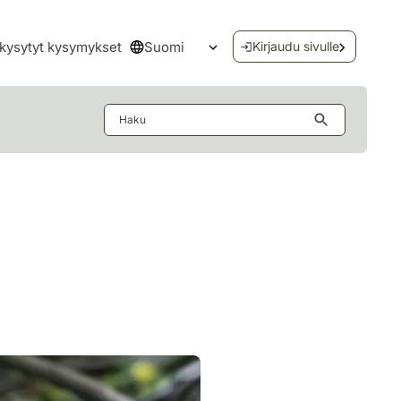
Suomi
kysytyt kysymykset
Kirjaudu sivulle
Avaa kielivalikko
Haku