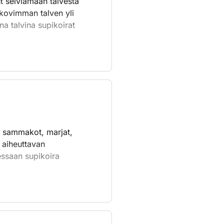
nut selviämään talvesta
 kovimman talven yli
na talvina supikoirat
, sammakot, marjat,
u aiheuttavan
uessaan supikoira