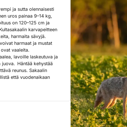
empi ja sutta olennaisesti
inen uros painaa 9–14 kg,
ituus on 120–125 cm ja
ultasakaalin karvapeitteen
keita, harmaita sävyjä.
avoivat harmaat ja mustat
 ovat vaaleita.
alea, lavoille laskeutuva ja
ä juova. Häntää kehystää
ttävä reunus. Sakaalin
listä että vuodenaikaan