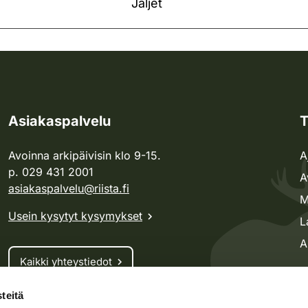
Jäljet
Asiakaspalvelu
T
Avoinna arkipäivisin klo 9-15.
A
p. 029 431 2001
A
asiakaspalvelu@riista.fi
M
Usein kysytyt kysymykset
L
A
Kaikki yhteystiedot
teitä
Metsästyskortti-asiat