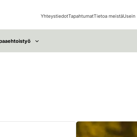
Yhteystiedot
Tapahtumat
Tietoa meistä
Usein 
paaehtoistyö
i