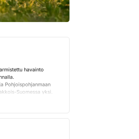
varmistettu havainto
nnalla.
 ja Pohjoispohjanmaan
 Kaakkois-Suomessa yksi.
ilmaston lämpiämisestä.