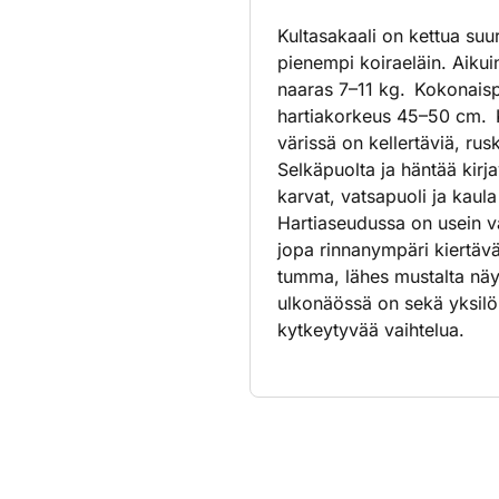
Kultasakaali on kettua suur
pienempi koiraeläin. Aiku
naaras 7–11 kg. Kokonaisp
hartiakorkeus 45–50 cm. K
värissä on kellertäviä, rus
Selkäpuolta ja häntää kirj
karvat, vatsapuoli ja kaula
Hartiaseudussa on usein va
jopa rinnanympäri kiertäv
tumma, lähes mustalta näy
ulkonäössä on sekä yksilöl
kytkeytyvää vaihtelua.