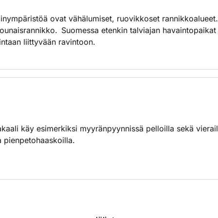
elinympäristöä ovat vähälumiset, ruovikkoset rannikkoalueet
a lounaisrannikko. Suomessa etenkin talviajan havaintopaikat
ntaan liittyvään ravintoon.
kaali käy esimerkiksi myyränpyynnissä pelloilla sekä vierai
ja pienpetohaaskoilla.