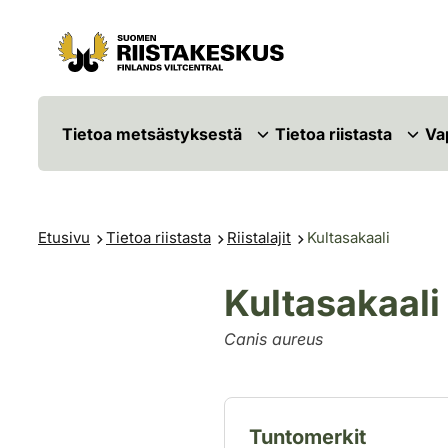
Siirry sisältöön
Siirry sivustokarttaan
Tietoa metsästyksestä
Tietoa riistasta
Va
Etusivu
Tietoa riistasta
Riistalajit
Kultasakaali
Kultasakaal
Canis aureus
Tuntomerkit