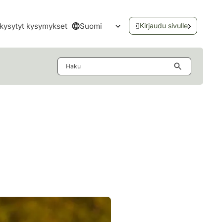
Suomi
kysytyt kysymykset
Kirjaudu sivulle
Avaa kielivalikko
Haku