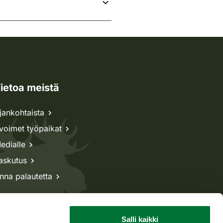
ietoa meistä
jankohtaista
voimet työpaikat
edialle
askutus
nna palautetta
Salli kaikki