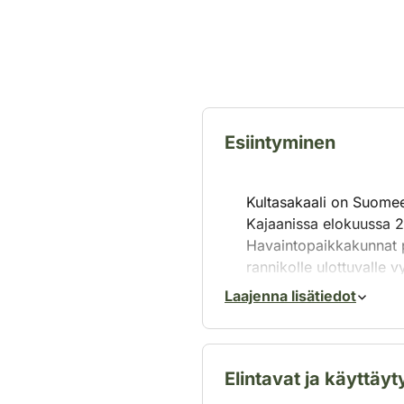
Esiintyminen
Kultasakaali on Suomeen
Kajaanissa elokuussa 20
Havaintopaikkakunnat 
rannikolle ulottuvalle 
Laajenna lisätiedot
Kultasakaali on alkuper
Elintavat ja käyttäy