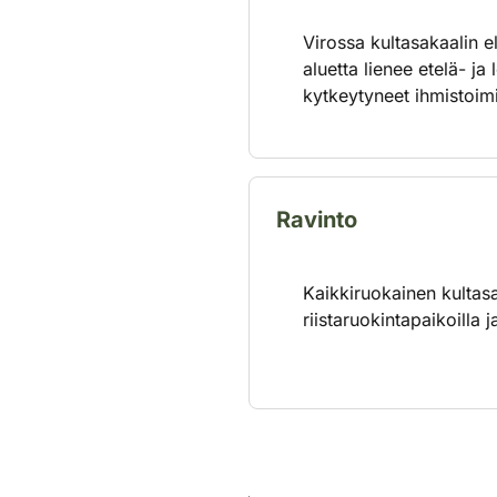
Virossa kultasakaalin 
aluetta lienee etelä- j
kytkeytyneet ihmistoimi
Ravinto
Kaikkiruokainen kultasa
riistaruokintapaikoilla 