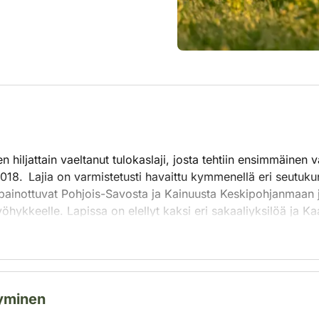
 hiljattain vaeltanut tulokaslaji, josta tehtiin ensimmäinen 
18. Lajia on varmistetusti havaittu kymmenellä eri seutuku
painottuvat Pohjois-Savosta ja Kainuusta Keskipohjanmaan
vyöhykkeelle. Lapissa on elellyt kaksi eri sakaaliyksilöä ja
ältään eteläinen laji, minkä takia sen on arvioitu hyötyvän 
tyminen