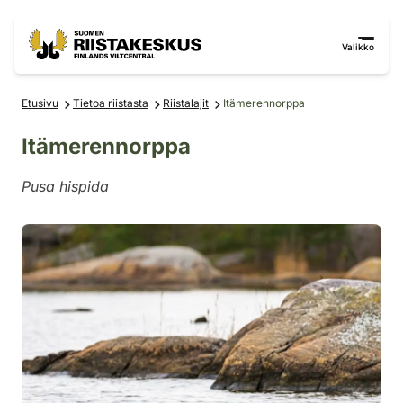
Siirry sisältöön
Siirry sivustokarttaan
Valikko
Etusivu
Tietoa riistasta
Riistalajit
Itämerennorppa
Itämerennorppa
Pusa hispida