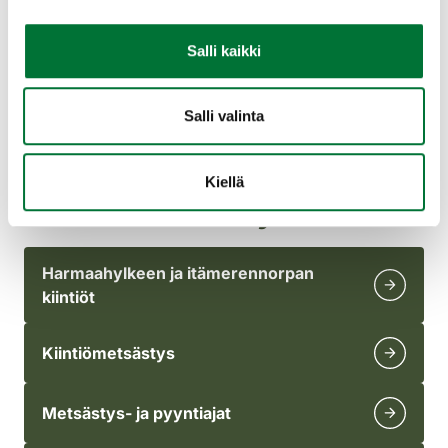
Salli kaikki
Metsästys
Hoitosuunnitelma
Salli valinta
Kiellä
Katso myös
Harmaahylkeen ja itämerennorpan
kiintiöt
Kiintiömetsästys
Metsästys- ja pyyntiajat