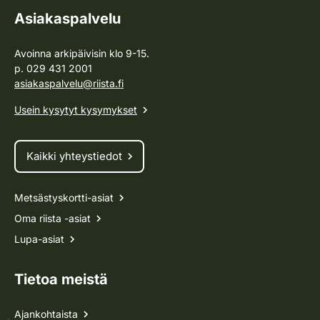
Asiakaspalvelu
Avoinna arkipäivisin klo 9-15.
p. 029 431 2001
asiakaspalvelu@riista.fi
Usein kysytyt kysymykset
Kaikki yhteystiedot
Metsästyskortti-asiat
Oma riista -asiat
Lupa-asiat
Tietoa meistä
Ajankohtaista