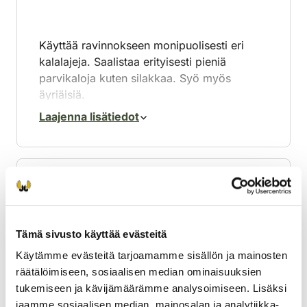
Käyttää ravinnokseen monipuolisesti eri
kalalajeja. Saalistaa erityisesti pieniä
parvikaloja kuten silakkaa. Syö myös
äyriäisiä.
Laajenna lisätiedot
Lisääntyminen
Tämä sivusto käyttää evästeitä
Synnyttää yhden poikasen eli kuutin
Käytämme evästeitä tarjoamamme sisällön ja mainosten
lumiluolaan helmi-maaliskuussa. Kantoaika
räätälöimiseen, sosiaalisen median ominaisuuksien
on 11 kk. Tulee sukukypsäksi 3–6-
tukemiseen ja kävijämäärämme analysoimiseen. Lisäksi
vuotiaana.
jaamme sosiaalisen median, mainosalan ja analytiikka-