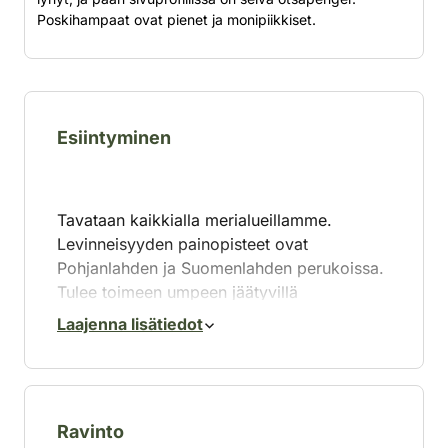
Poskihampaat ovat pienet ja monipiikkiset.
Esiintyminen
Tavataan kaikkialla merialueillamme.
Levinneisyyden painopisteet ovat
Pohjanlahden ja Suomenlahden perukoissa.
Tulee toimeen umpeen jäätyvillä
merialueilla. Vuotuiset jäätilanteen vaihtelut
Laajenna lisätiedot
vaikuttavat esiintymiseen. Elää yksittäin tai
pienissä laumoissa.
Ravinto