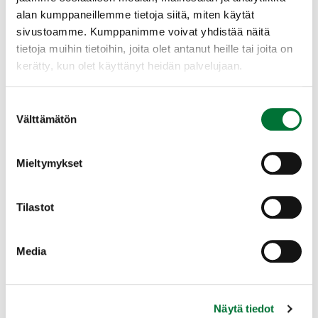
Laajenna lisätiedot
alan kumppaneillemme tietoja siitä, miten käytät
sivustoamme. Kumppanimme voivat yhdistää näitä
tietoja muihin tietoihin, joita olet antanut heille tai joita on
kerätty, kun olet käyttänyt heidän palvelujaan.
Suostumuksen
Välttämätön
valinta
Mieltymykset
Tilastot
Media
Näytä tiedot