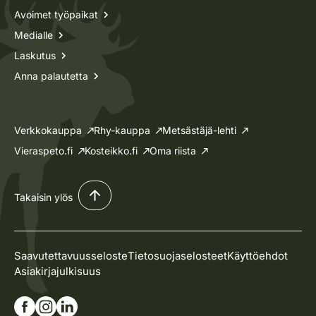
Avoimet työpaikat
Medialle
Laskutus
Anna palautetta
Verkkokauppa
Rhy-kauppa
Metsästäjä-lehti
Vieraspeto.fi
Kosteikko.fi
Oma riista
Takaisin ylös
Saavutettavuusseloste
Tietosuojaselosteet
Käyttöehdot
Asiakirjajulkisuus