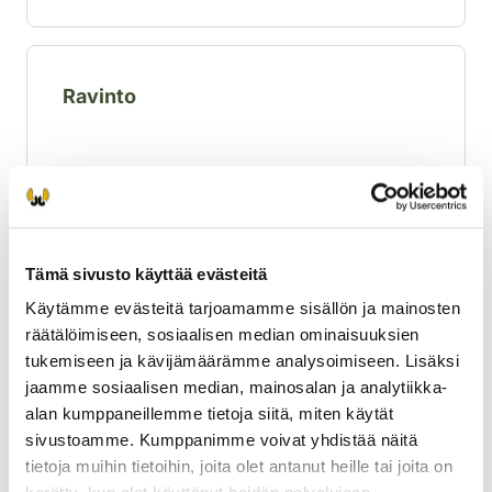
jäljet voivat aluksi aiheuttaa ihmetystä, ellei
laji ole ennestään tuttu. Supikoiran ja ketun
jäljistä saukon jäljet erottaa heti siitä, että
Ravinto
sillä on näätäeläimille tyypillisesti viisi
varvasta. Saukko liukuu mielellään pitkin
ojanpenkkoja ja jokitörmiä pitkiäkin
matkoja, jolloin hankeen jää sille tyypillinen,
Saukko on erikoistunut käyttämään
paksu vana. Saukoksi kulkijan tunnistaa
pääasiassa kalaravintoa. Se syö myös
lumijäljistä viimeistään silloin, kun eläin on
sammakoita, rapuja, vesilintuja ja niiden
pujahtanut jäiden alle tai veteen
munia, vesimyyriä, piisameja ja
Tämä sivusto käyttää evästeitä
talvipakkasella. Minkin jäljistä saukon jäljet
pikkunisäkkäitä.
Laajenna lisätiedot
Käytämme evästeitä tarjoamamme sisällön ja mainosten
erottaa muun muassa niiden selvästi
räätälöimiseen, sosiaalisen median ominaisuuksien
suuremmasta koosta.
tukemiseen ja kävijämäärämme analysoimiseen. Lisäksi
jaamme sosiaalisen median, mainosalan ja analytiikka-
alan kumppaneillemme tietoja siitä, miten käytät
Lisääntyminen
sivustoamme. Kumppanimme voivat yhdistää näitä
tietoja muihin tietoihin, joita olet antanut heille tai joita on