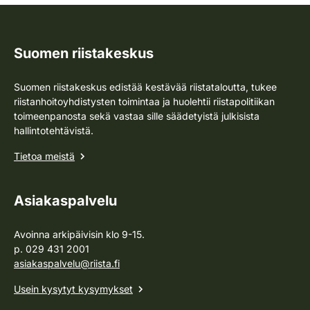
Suomen riistakeskus
Suomen riistakeskus edistää kestävää riistataloutta, tukee
riistanhoitoyhdistysten toimintaa ja huolehtii riistapolitiikan
toimeenpanosta sekä vastaa sille säädetyistä julkisista
hallintotehtävistä.
Tietoa meistä
Asiakaspalvelu
Avoinna arkipäivisin klo 9-15.
p. 029 431 2001
asiakaspalvelu@riista.fi
Usein kysytyt kysymykset