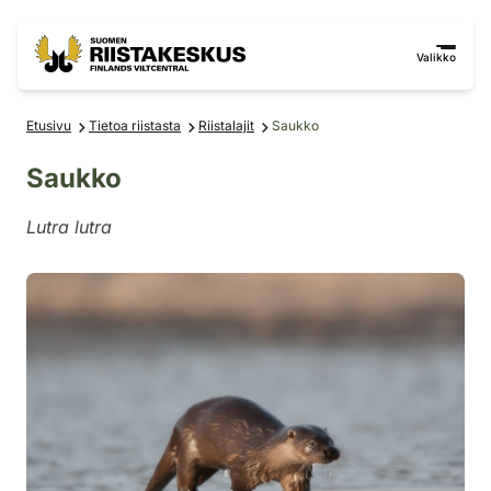
Siirry sisältöön
Siirry sivustokarttaan
Valikko
Etusivu
Tietoa riistasta
Riistalajit
Saukko
Saukko
Lutra lutra