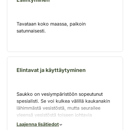
Tavataan koko maassa, paikoin
satunnaisesti.
Elintavat ja käyttäytyminen
Saukko on vesiympäristöön sopeutunut
spesialisti. Se voi kulkea välillä kaukanakin
lähimmästä vesistöstä, mutta seurailee
yleensä vesistöstä toiseen johtavia
metsäojien varsia. Metsässä – eli eläimen
Laajenna lisätiedot
elinympäristöstä kaukana – havaitut saukon