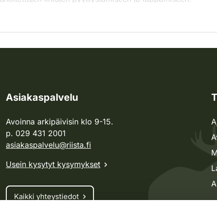
Asiakaspalvelu
T
Avoinna arkipäivisin klo 9-15.
A
p. 029 431 2001
A
asiakaspalvelu@riista.fi
M
Usein kysytyt kysymykset
L
A
Kaikki yhteystiedot