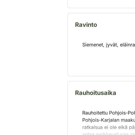
Ravinto
Siemenet, jyvät, eläinrav
Rauhoitusaika
Rauhoitettu Pohjois-Po
Pohjois-Karjalan maakun
ratkaisua ei ole eikä p
antaa poikkeusluvan ra