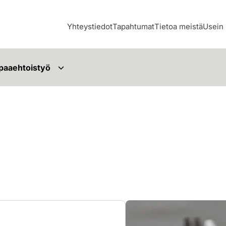
Yhteystiedot
Tapahtumat
Tietoa meistä
Usein 
paaehtoistyö