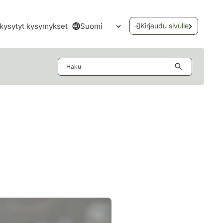
Suomi
kysytyt kysymykset
Kirjaudu sivulle
Avaa kielivalikko
Haku