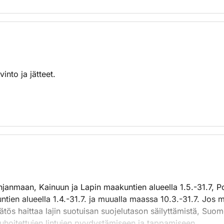
into ja jätteet.
hjanmaan, Kainuun ja Lapin maakuntien alueella 1.5.-31.7, P
tien alueella 1.4.-31.7. ja muualla maassa 10.3.-31.7. Jos 
äätös haittaa lajin suotuisan suojelutason säilyttämistä, Suom
uhoitettujen lintujen pyydystämiseen ja tappamiseen.