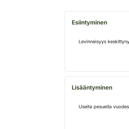
Esiintyminen
Levinneisyys keskittyn
Lisääntyminen
Useita pesueita vuodess