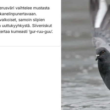
rusväri vaihtelee mustasta
 kanelinpunertavaan.
valkoiset, samoin siipien
aa uuttukyyhkystä. Siiveniskut
jertaa kumeasti ’gur-ruu-guu’.