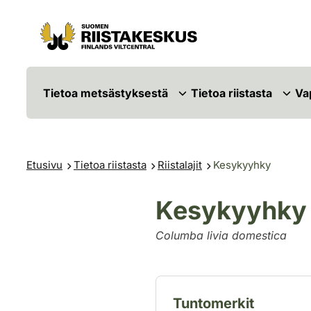
Siirry sisältöön
Siirry sivustokarttaan
Tietoa metsästyksestä
Tietoa riistasta
Va
Etusivu
Tietoa riistasta
Riistalajit
Kesykyyhky
Kesykyyhky
Columba livia domestica
Tuntomerkit