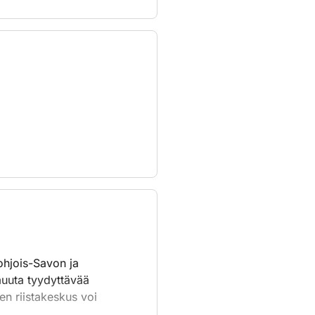
ohjois-Savon ja
muuta tyydyttävää
en riistakeskus voi