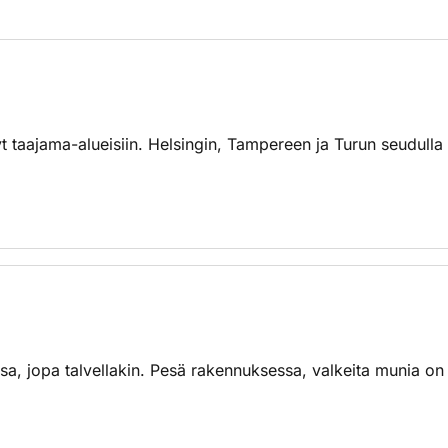
yt taajama-alueisiin. Helsingin, Tampereen ja Turun seudull
a, jopa talvellakin. Pesä rakennuksessa, valkeita munia on