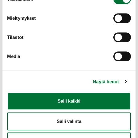
valinta
Mieltymykset
Tilastot
Media
Näytä tiedot
Salli kaikki
Iän ja sukupuolen määritys
Salli valinta
Metsästys