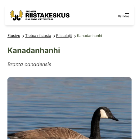
Siirry sisältöön
Siirry sivustokarttaan
Valikko
Etusivu
Tietoa riistasta
Riistalajit
Kanadanhanhi
Kanadanhanhi
Branta canadensis