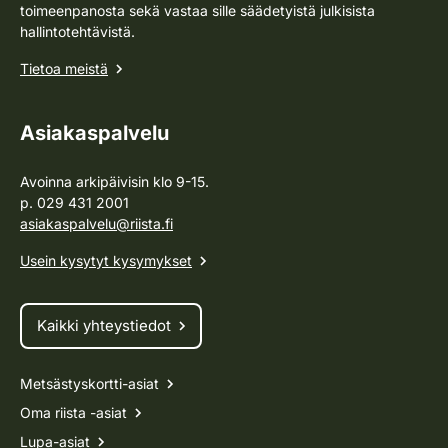
toimeenpanosta sekä vastaa sille säädetyistä julkisista
hallintotehtävistä.
Tietoa meistä
Asiakaspalvelu
Avoinna arkipäivisin klo 9-15.
p. 029 431 2001
asiakaspalvelu@riista.fi
Usein kysytyt kysymykset
Kaikki yhteystiedot
Metsästyskortti-asiat
Oma riista -asiat
Lupa-asiat