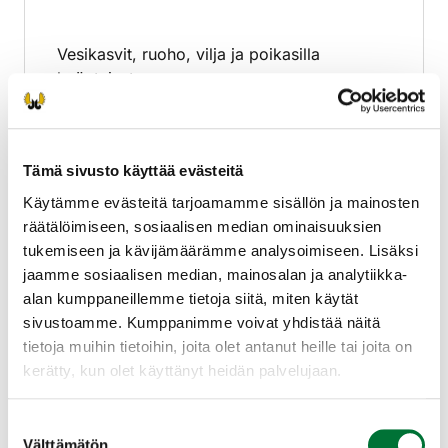
pesimäympäristöä ovat rehevät
merenlahdet ja järvien lahdet. Lajia tapaa
Vesikasvit, ruoho, vilja ja poikasilla
myös saaristossa. Matalien vesistöjen lisäksi
hyönteiset.
kanadanhanhiparvet ruokailevat pelloilla,
rantaniityillä ja jopa mökkien
pihanurmikoilla.
Tämä sivusto käyttää evästeitä
Käytämme evästeitä tarjoamamme sisällön ja mainosten
Lisääntyminen
räätälöimiseen, sosiaalisen median ominaisuuksien
tukemiseen ja kävijämäärämme analysoimiseen. Lisäksi
jaamme sosiaalisen median, mainosalan ja analytiikka-
Munia 4–7 kermanvalkeita. Pesä saaressa
alan kumppaneillemme tietoja siitä, miten käytät
tai veden ympäröimällä mättäällä.
sivustoamme. Kumppanimme voivat yhdistää näitä
tietoja muihin tietoihin, joita olet antanut heille tai joita on
kerätty, kun olet käyttänyt heidän palvelujaan.
Suostumuksen
Välttämätön