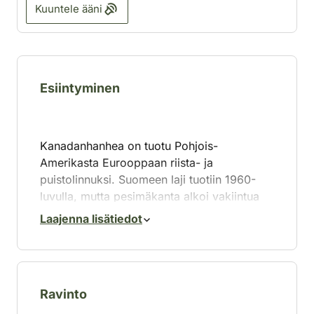
Kuuntele ääni
Esiintyminen
Kanadanhanhea on tuotu Pohjois-
Amerikasta ­Eurooppaan riista- ja
puistolinnuksi. Suomeen laji tuotiin 1960-
luvulla, mutta pesimäkanta alkoi vakiintua
vasta 1970- ja 1980-luvuilla. Kanta on
Laajenna lisätiedot
runsastunut maassamme nopeasti, ja
nykyisin pesimäkanta kattaa eteläisen
Suomen noin Pohjois-Karjalasta Perämeren
pohjukkaan.
Ravinto
Kanadanhanhen tyypillistä