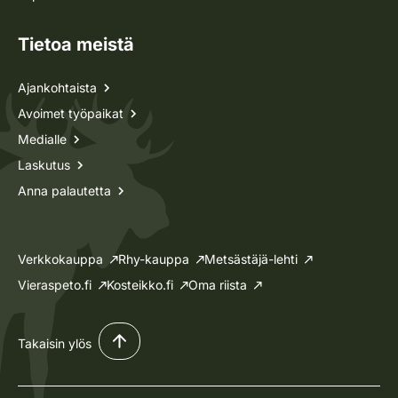
Tietoa meistä
Ajankohtaista
Avoimet työpaikat
Medialle
Laskutus
Anna palautetta
Verkkokauppa
Rhy-kauppa
Metsästäjä-lehti
Vieraspeto.fi
Kosteikko.fi
Oma riista
Takaisin ylös