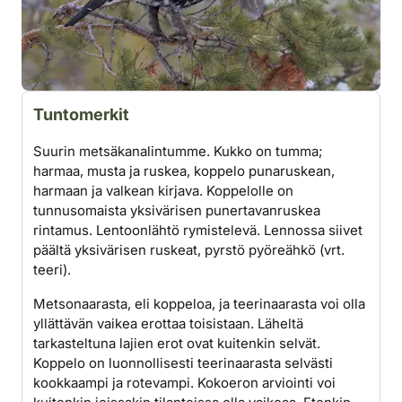
Tuntomerkit
Suurin metsäkanalintumme. Kukko on tumma;
harmaa, musta ja ruskea, koppelo punaruskean,
harmaan ja valkean kirjava. Koppelolle on
tunnusomaista yksivärisen punertavanruskea
rintamus. Lentoonlähtö rymistelevä. Lennossa siivet
päältä yksivärisen ruskeat, pyrstö pyöreähkö (vrt.
teeri).
Metsonaarasta, eli koppeloa, ja teerinaarasta voi olla
yllättävän vaikea erottaa toisistaan. Läheltä
tarkasteltuna lajien erot ovat kuitenkin selvät.
Koppelo on luonnollisesti teerinaarasta selvästi
kookkaampi ja rotevampi. Kokoeron arviointi voi