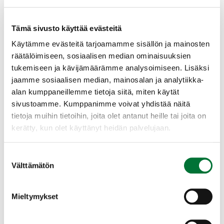
Tämä sivusto käyttää evästeitä
Esiintyminen
Käytämme evästeitä tarjoamamme sisällön ja mainosten
räätälöimiseen, sosiaalisen median ominaisuuksien
tukemiseen ja kävijämäärämme analysoimiseen. Lisäksi
Metson levinneisyys Suomessa kattaa lähes
jaamme sosiaalisen median, mainosalan ja analytiikka-
koko maan Ahvenanmaata ja pohjoisinta
alan kumppaneillemme tietoja siitä, miten käytät
Lappia lukuun ottamatta. Metson
sivustoamme. Kumppanimme voivat yhdistää näitä
pesimäkanta taantui jopa 70 % 1960-luvulta
tietoja muihin tietoihin, joita olet antanut heille tai joita on
1990-luvulle. Pääsyynä tähän pidetään
kerätty, kun olet käyttänyt heidän palvelujaan.
Laajenna lisätiedot
yhtenäisten metsäalueiden pirstoutumista ­
tehostuneen metsätalouden myötä.
Suostumuksen
Viimeisten parinkymmenen vuoden aikana
Välttämätön
valinta
metsokanta on kuitenkin pysynyt vakaana.
Ravinto
Metso tarvitsee laajan, rauhallisen reviirin,
Mieltymykset
josta löytyy kuivaa, mielellään kumpuilevaa
kangasta ja kosteampaa rämettä. Teerestä