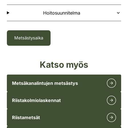
Hoitosuunnitelma
Metsästysaika
Katso myös
Metsäkanalintujen metsästys
Riistakolmiolaskennat
Riistametsät