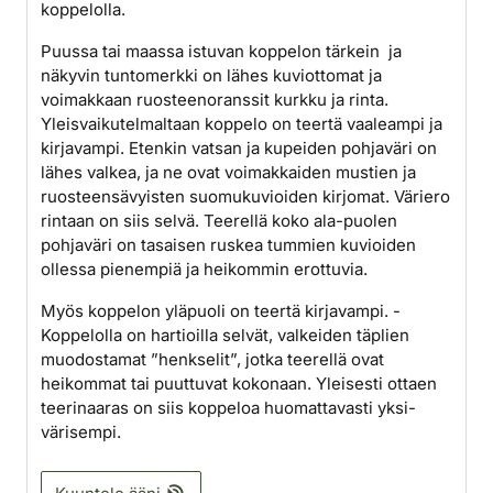
koppelolla.
Puussa tai maassa istuvan koppelon tärkein ja
näkyvin tuntomerkki on lähes kuviottomat ja
voimakkaan ruosteenoranssit kurkku ja rinta.
Yleisvaikutelmaltaan koppelo on teertä vaaleampi ja
kirjavampi. Etenkin vatsan ja kupeiden pohjaväri on
lähes valkea, ja ne ovat voimakkaiden mustien ja
ruosteensävyisten suomukuvioiden kirjomat. Väri­ero
rintaan on siis selvä. Teerellä koko ala­-puolen
pohjaväri on tasaisen ruskea tummien kuvioiden
ollessa pienempiä ja heikommin erot­tuvia.
Myös koppelon yläpuoli on teertä kirjavampi. ­
Koppelolla on hartioilla selvät, valkeiden täplien
muodostamat ”henkselit”, jotka teerellä ovat
heikommat tai puuttuvat kokonaan. Yleisesti ottaen
teerinaaras on siis koppeloa huomattavasti yksi­
värisempi.