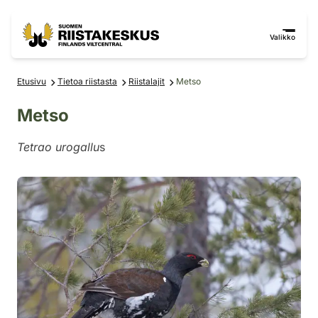
Siirry sisältöön
Siirry sivustokarttaan
Valikko
Etusivu
Tietoa riistasta
Riistalajit
Metso
Metso
Tetrao urogallu
s