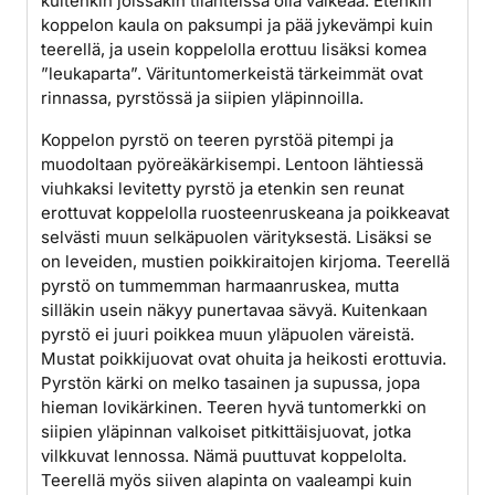
kuitenkin joissakin tilanteissa olla vaikeaa. Etenkin
koppelon kaula on paksumpi ja pää jykevämpi kuin
teerellä, ja usein koppelolla erottuu lisäksi komea
”leukaparta”. Värituntomerkeistä tärkeimmät ovat
rinnassa, pyrstössä ja siipien yläpinnoilla.
Koppelon pyrstö on teeren pyrstöä pitempi ja
muodoltaan pyöreäkärkisempi. Lentoon lähtiessä
viuhkaksi levitetty pyrstö ja etenkin sen reunat
erottuvat koppelolla ruosteenruskeana ja poikkeavat
selvästi muun selkäpuolen värityksestä. Lisäksi se
on leveiden, mustien poikkiraitojen kirjoma. Teerellä
pyrstö on tummemman harmaanruskea, mutta
silläkin usein näkyy punertavaa sävyä. Kuitenkaan
pyrstö ei juuri poikkea muun yläpuolen väreistä.
Mustat poikkijuovat ovat ohuita ja heikosti erottuvia.
Pyrstön kärki on melko tasainen ja supussa, jopa
hieman lovikärkinen. Teeren hyvä tuntomerkki on
siipien yläpinnan valkoiset pitkittäisjuovat, jotka
vilkkuvat lennossa. Nämä puuttuvat koppelolta.
Teerellä myös siiven alapinta on vaaleampi kuin