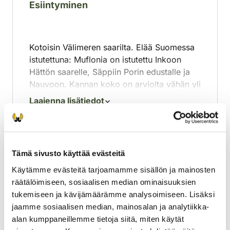
Esiintyminen
Kotoisin Välimeren saarilta. Elää Suomessa
istutettuna: Muflonia on istutettu Inkoon
Hättön saarelle, Säppiin Porin edustalle ja
Nauvoon. Kannan koko on arviolta vähän yli
100 yksilöä.
Laajenna lisätiedot
Tämä sivusto käyttää evästeitä
Käytämme evästeitä tarjoamamme sisällön ja mainosten
räätälöimiseen, sosiaalisen median ominaisuuksien
tukemiseen ja kävijämäärämme analysoimiseen. Lisäksi
jaamme sosiaalisen median, mainosalan ja analytiikka-
alan kumppaneillemme tietoja siitä, miten käytät