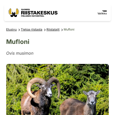
Siirry sisältöön
Siirry sivustokarttaan
Valikko
Etusivu
Tietoa riistasta
Riistalajit
Mufloni
Mufloni
Ovis musimon