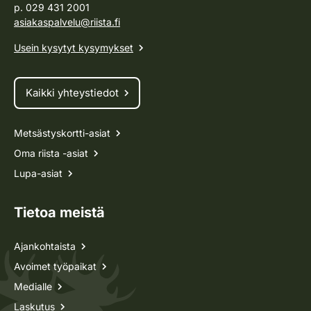
p. 029 431 2001
asiakaspalvelu@riista.fi
Usein kysytyt kysymykset
Kaikki yhteystiedot
Metsästyskortti-asiat
Oma riista -asiat
Lupa-asiat
Tietoa meistä
Ajankohtaista
Avoimet työpaikat
Medialle
Laskutus