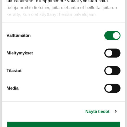
sivustoamme. Kumppanimme voivat yhdistää näitä
tietoja muihin tietoihin, joita olet antanut heille tai joita on
kerätty, kun olet käyttänyt heidän palvelujaan.
Suostumuksen
Välttämätön
valinta
Mieltymykset
Jäljet
Tilastot
Jätökset
Media
Metsästys
Näytä tiedot
Katso myös