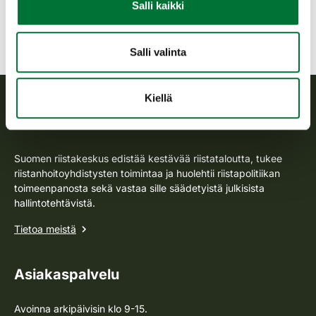
Salli kaikki
Metsästys- ja pyyntiajat
Salli valinta
Kiellä
Suomen riistakeskus
Suomen riistakeskus edistää kestävää riistataloutta, tukee
riistanhoitoyhdistysten toimintaa ja huolehtii riistapolitiikan
toimeenpanosta sekä vastaa sille säädetyistä julkisista
hallintotehtävistä.
Tietoa meistä
Asiakaspalvelu
Avoinna arkipäivisin klo 9-15.