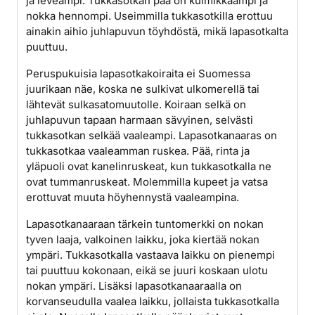
ja leveämpi. Tukkasotkan pää on kulmikkaampi ja
nokka hennompi. Useimmilla tukkasotkilla erottuu
ainakin aihio juhlapuvun töyhdöstä, mikä lapasotkalta
puuttuu.
Peruspukuisia lapasotkakoiraita ei Suomessa
juurikaan näe, koska ne sulkivat ulkomerellä tai
lähtevät sulkasatomuutolle. Koiraan selkä on
juhlapuvun tapaan harmaan sävyinen, selvästi
tukkasotkan selkää vaaleampi. Lapasotkanaaras on
tukkasotkaa vaaleamman ruskea. Pää, rinta ja
yläpuoli ovat kanelinruskeat, kun tukkasotkalla ne
ovat tummanruskeat. Molemmilla kupeet ja vatsa
erottuvat muuta höyhennystä vaaleampina.
Lapasotkanaaraan tärkein tuntomerkki on nokan
tyven laaja, valkoinen laikku, joka kiertää nokan
ympäri. Tukkasotkalla vastaava laikku on pienempi
tai puuttuu kokonaan, eikä se juuri koskaan ulotu
nokan ympäri. Lisäksi lapasotkanaaraalla on
korvanseudulla vaalea laikku, jollaista tukkasotkalla