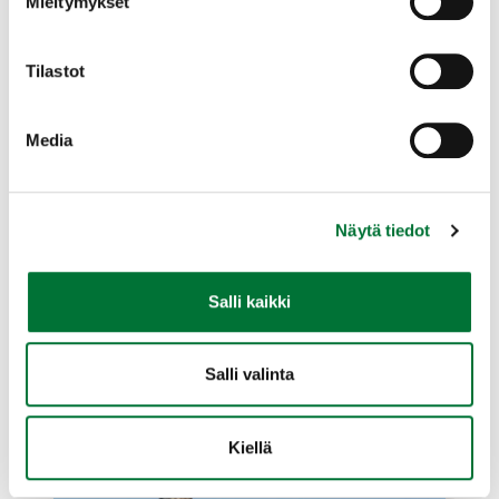
Mieltymykset
Munii touko-kesäkuussa 7–14
Tilastot
harmaanvihreää munaa. Pesä veden lähellä
kasvillisuuden tai kiven suojassa usein
lokkiyhdyskunnissa.
Media
Laajenna lisätiedot
Näytä tiedot
Salli kaikki
Salli valinta
Kiellä