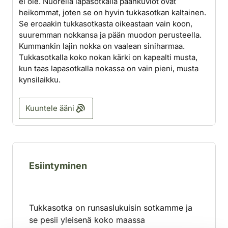
ei ole. Nuorella lapasotkalla päänkuviot ovat
heikommat, joten se on hyvin tukkasotkan kaltainen.
Se eroaakin tukkasotkasta oikeastaan vain koon,
suuremman nokkansa ja pään muodon perusteella.
Kummankin lajin nokka on vaalean siniharmaa.
Tukkasotkalla koko nokan kärki on kapealti musta,
kun taas lapasotkalla nokassa on vain pieni, musta
kynsilaikku.
Kuuntele ääni
Esiintyminen
Tukkasotka on runsaslukuisin sotkamme ja
se pesii yleisenä koko maassa