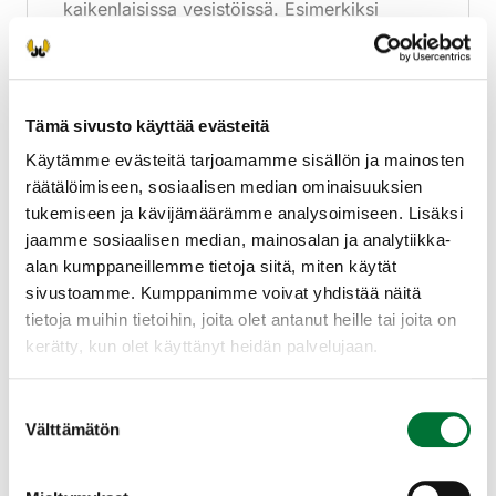
kaikenlaisissa vesistöissä. Esimerkiksi
Perämerellä se on runsaslukuisin
vesilintulaji.
Laajenna lisätiedot
Tämä sivusto käyttää evästeitä
Käytämme evästeitä tarjoamamme sisällön ja mainosten
räätälöimiseen, sosiaalisen median ominaisuuksien
Ravinto
tukemiseen ja kävijämäärämme analysoimiseen. Lisäksi
jaamme sosiaalisen median, mainosalan ja analytiikka-
alan kumppaneillemme tietoja siitä, miten käytät
Simpukat, kotilot, pikkukalat ja vesikasvit.
sivustoamme. Kumppanimme voivat yhdistää näitä
tietoja muihin tietoihin, joita olet antanut heille tai joita on
kerätty, kun olet käyttänyt heidän palvelujaan.
Suostumuksen
Välttämätön
valinta
Lisääntyminen