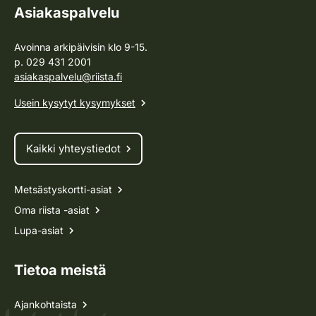
Asiakaspalvelu
Avoinna arkipäivisin klo 9-15.
p. 029 431 2001
asiakaspalvelu@riista.fi
Usein kysytyt kysymykset
Kaikki yhteystiedot
Metsästyskortti-asiat
Oma riista -asiat
Lupa-asiat
Tietoa meistä
Ajankohtaista