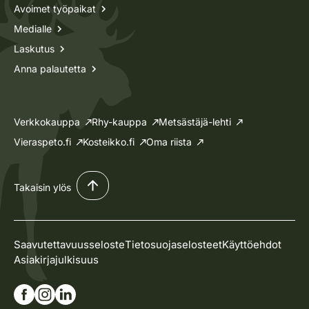
Avoimet työpaikat
Medialle
Laskutus
Anna palautetta
Verkkokauppa
Rhy-kauppa
Metsästäjä-lehti
Vieraspeto.fi
Kosteikko.fi
Oma riista
Takaisin ylös
Saavutettavuusseloste
Tietosuojaselosteet
Käyttöehdot
Asiakirjajulkisuus