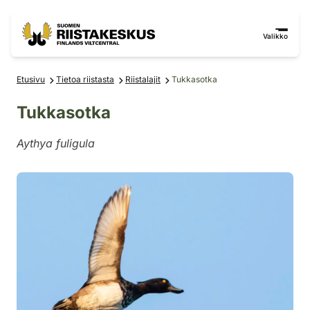
Siirry sisältöön
Siirry sivustokarttaan
Valikko
Etusivu
Tietoa riistasta
Riistalajit
Tukkasotka
Tukkasotka
Aythya fuligula