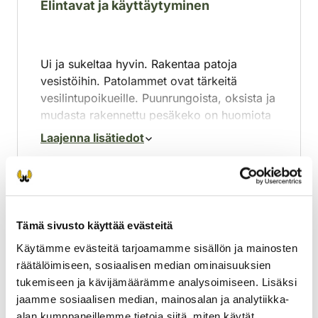
Elintavat ja käyttäytyminen
Ui ja sukeltaa hyvin. Rakentaa patoja
vesistöihin. Patolammet ovat tärkeitä
vesilintupoikueille. Puunrungoista, oksista ja
mudasta rakennettu pesäkeko on huomiota
herättävän suuri.
Laajenna lisätiedot
Ravinto
Tämä sivusto käyttää evästeitä
Käytämme evästeitä tarjoamamme sisällön ja mainosten
räätälöimiseen, sosiaalisen median ominaisuuksien
Haavan ja koivun kuori, verso ja lehdet. Syö
tukemiseen ja kävijämäärämme analysoimiseen. Lisäksi
myös muita lehtipuita ja pensaita, joskus
jaamme sosiaalisen median, mainosalan ja analytiikka-
myös männyn kuorta.
alan kumppaneillemme tietoja siitä, miten käytät