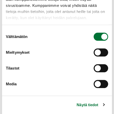
sivustoamme. Kumppanimme voivat yhdistää näitä
tietoja muihin tietoihin, joita olet antanut heille tai joita on
kerätty, kun olet käyttänyt heidän palvelujaan.
Lisääntyminen
Suostumuksen
Välttämätön
valinta
Yksiavioinen. Kiima-aika tammi-
helmikuussa. Kantoaika 3,5 kk. Synnyttää
Mieltymykset
keväällä 1–8 poikasta. Joskus tiinehtyminen
siirtyy ja synnytys tapahtuu vasta syksyllä.
Tilastot
Laajenna lisätiedot
Media
Näytä tiedot