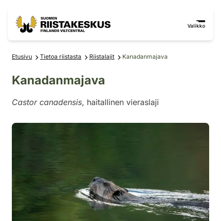
Siirry sisältöön
Siirry sivustokarttaan
Valikko
Etusivu
Tietoa riistasta
Riistalajit
Kanadanmajava
Kanadanmajava
Castor canadensis
, haitallinen vieraslaji