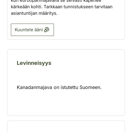
kun euroopanmajavalla se selvästi kapenee
kärkeään kohti. Tarkkaan tunnistukseen tarvitaan
asiantuntijan määritys.
Kuuntele ääni
Levinneisyys
Kanadanmajava on istutettu Suomeen.