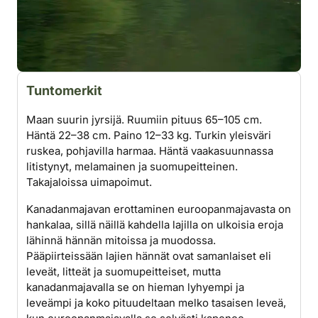
Tuntomerkit
Maan suurin jyrsijä. Ruumiin pituus 65–105 cm.
Häntä 22–38 cm. Paino 12–33 kg. Turkin yleisväri
ruskea, pohjavilla harmaa. Häntä vaakasuunnassa
litistynyt, melamainen ja suomupeitteinen.
Takajaloissa uimapoimut.
Kanadanmajavan erottaminen euroopanmajavasta on
hankalaa, sillä näillä kahdella lajilla on ulkoisia eroja
lähinnä hännän mitoissa ja muodossa.
Pääpiirteissään lajien hännät ovat samanlaiset eli
leveät, litteät ja suomupeitteiset, mutta
kanadanmajavalla se on hieman lyhyempi ja
leveämpi ja koko pituudeltaan melko tasaisen leveä,