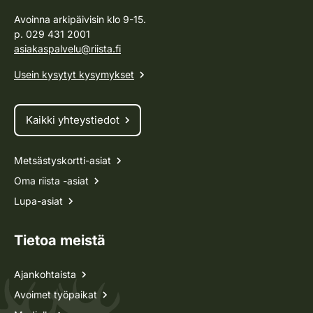
Avoinna arkipäivisin klo 9-15.
p. 029 431 2001
asiakaspalvelu@riista.fi
Usein kysytyt kysymykset
Kaikki yhteystiedot
Metsästyskortti-asiat
Oma riista -asiat
Lupa-asiat
Tietoa meistä
Ajankohtaista
Avoimet työpaikat