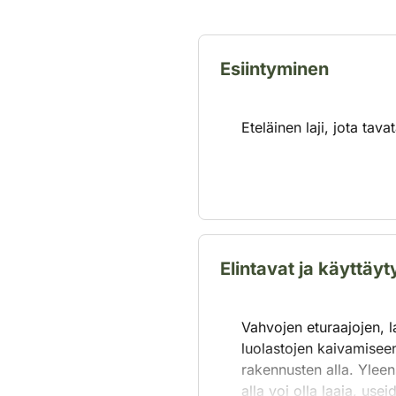
Esiintyminen
Eteläinen laji, jota ta
Elintavat ja käyttäy
Vahvojen eturaajojen, l
luolastojen kaivamiseen
rakennusten alla. Ylee
alla voi olla laaja, us