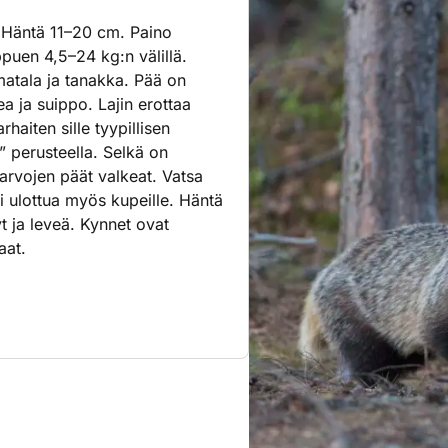
 Häntä 11–20 cm. Paino
ppuen 4,5–24 kg:n välillä.
matala ja tanakka. Pää on
a ja suippo. Lajin erottaa
haiten sille tyypillisen
 perusteella. Selkä on
karvojen päät valkeat. Vatsa
i ulottua myös kupeille. Häntä
t ja leveä. Kynnet ovat
aat.