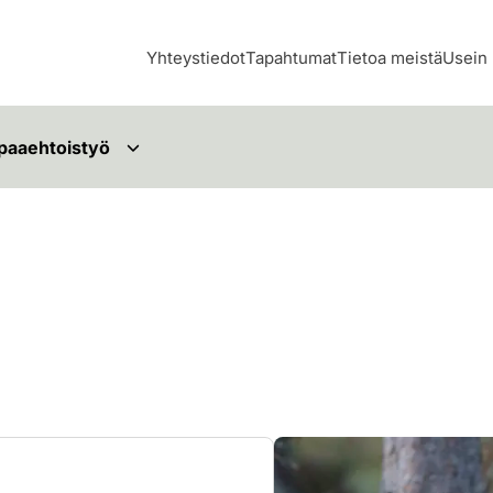
Yhteystiedot
Tapahtumat
Tietoa meistä
Usein 
paaehtoistyö