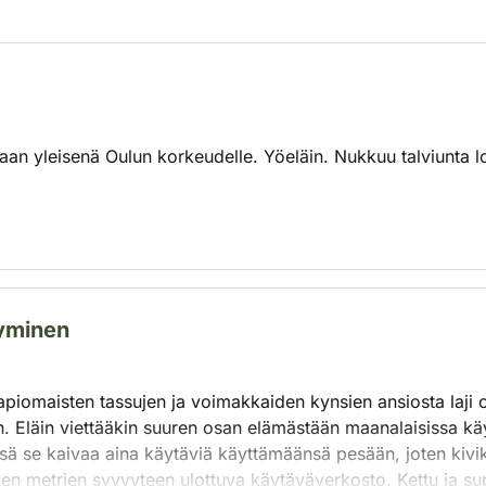
vataan yleisenä Oulun korkeudelle. Yöeläin. Nukkuu talviunta
tyminen
apiomaisten tassujen ja voimakkaiden kynsien ansiosta laji
. Eläin viettääkin suuren osan elämästään maanalaisissa käyt
nsä se kaivaa aina käytäviä käyttämäänsä pesään, joten kivi
eiden metrien syvyyteen ulottuva käytäväverkosto. Kettu ja s