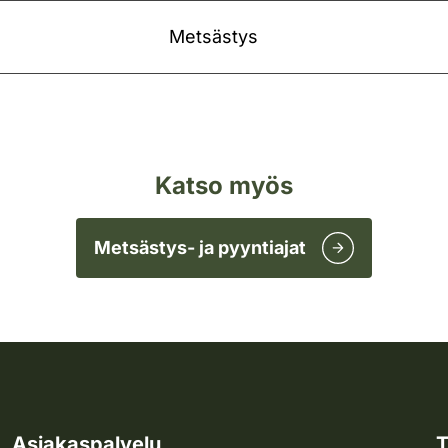
Metsästys
Katso myös
Metsästys- ja pyyntiajat
Asiakaspalvelu
T