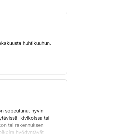
 lokakuusta huhtikuuhun.
 on sopeutunut hyvin
ävissä, kivikoissa tai
kon tai rakennuksen
upikoira hyödyntävät