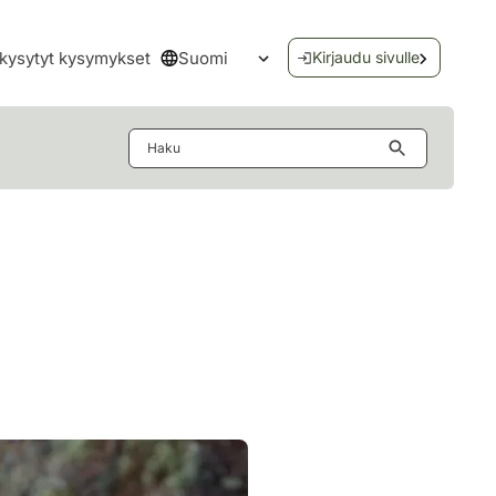
Suomi
kysytyt kysymykset
Kirjaudu sivulle
Avaa kielivalikko
Haku