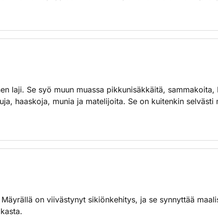
lastoja, koska ne ovat sitä selvästi huonompia luolien kaiv
itkiäkin matkoja keväästä syksyyn ulottuvana ajankohtana. E
ttää suojaisessa pesäpaikassaan. Talvet mäyrä nukkuu talviun
en laji. Se syö muun muassa pikkunisäkkäitä, sammakoita, k
tuja, haaskoja, munia ja matelijoita. Se on kuitenkin selvästi
 Mäyrällä on viivästynyt sikiönkehitys, ja se synnyttää maal
kasta.