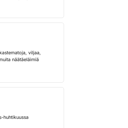
ajia.
läin liikkuu hämärässä
ta.
astematoja, viljaa,
 muita näätäeläimiä
is-huhtikuussa