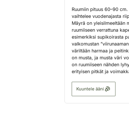
Ruumiin pituus 60–90 cm.
vaihtelee vuodenajasta rii
Mäyrä on yleisilmeeltään 
ruumiiseen verrattuna kape
esimerkiksi supikoirasta par
valkomustan ”viirunaaman”
väriltään harmaa ja peitin
on musta, ja musta väri vo
on ruumiiseen nähden lyhy
erityisen pitkät ja voimakk
Kuuntele ääni