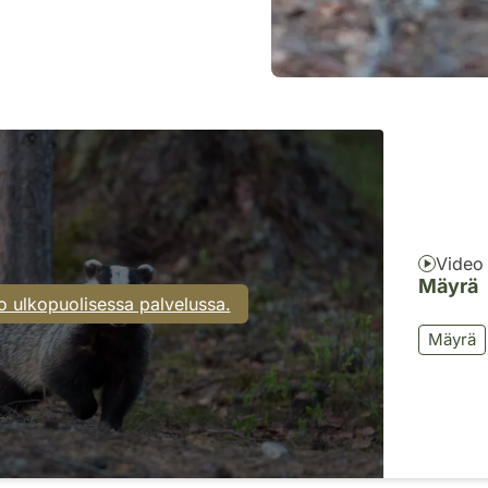
Video
Mäyrä
o ulkopuolisessa palvelussa.
Mäyrä