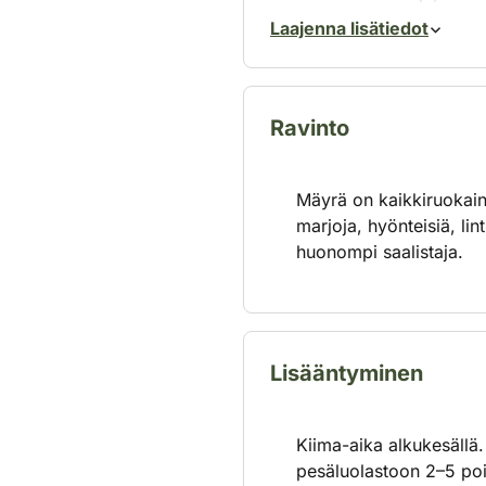
mäyrän kaivamia pesäluo
Laajenna lisätiedot
Mäyrä liikkuu ulkona p
ja öisin. Päivät se vie
Ravinto
Mäyrä on kaikkiruokain
marjoja, hyönteisiä, lin
huonompi saalistaja.
Lisääntyminen
Kiima-aika alkukesällä.
pesäluolastoon 2–5 poi