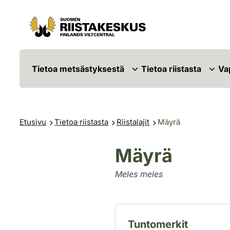
Siirry sisältöön
Siirry sivustokarttaan
Tietoa metsästyksestä
Tietoa riistasta
Va
Etusivu
Tietoa riistasta
Riistalajit
Mäyrä
Mäyrä
Meles meles
Tuntomerkit