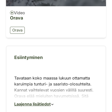
Video
Orava
Orava
Esiintyminen
Tavataan koko maassa lukuun ottamatta
karuimpia tunturi- ja saaristo-olosuhteita.
Kannat vaihtelevat vuosien välillä suuresti.
Orava elää mieluiten havumetsissä. Sitä
tavataan yleisesti myös puistoissa ja
Laajenna lisätiedot
puutarhoissa ihmisasutuksen läheisyydessä.