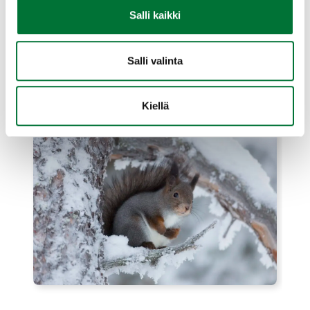
ja se voi olla myös kolossa tai pöntössä.
Salli kaikki
Oravalla on tyypillisesti käytössä varapesiä,
joihin se voi tarvittaessa siirtää poikasensa.
Salli valinta
Kiellä