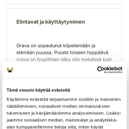
Elintavat ja käyttäytyminen
Orava on sopeutunut kiipeilemään ja
elämään puussa. Puusta toiseen hyppäävä
orava on tyypillinen näky niin metsässä kuin
kaupungissakin. Orava liikkuu päivisin, ja
yöksi se hakeutuu puuhun rakentamansa,
Laajenna lisätiedot
pallomaisen pesän suojaan.
Tämä sivusto käyttää evästeitä
Käytämme evästeitä tarjoamamme sisällön ja mainosten
Ravinto
räätälöimiseen, sosiaalisen median ominaisuuksien
tukemiseen ja kävijämäärämme analysoimiseen. Lisäksi
jaamme sosiaalisen median, mainosalan ja analytiikka-
alan kumppaneillemme tietoja siitä, miten käytät