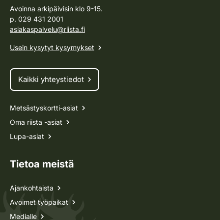
Avoinna arkipäivisin klo 9-15.
p. 029 431 2001
asiakaspalvelu@riista.fi
Usein kysytyt kysymykset
Kaikki yhteystiedot
Metsästyskortti-asiat
Oma riista -asiat
Lupa-asiat
Tietoa meistä
Ajankohtaista
Avoimet työpaikat
Medialle