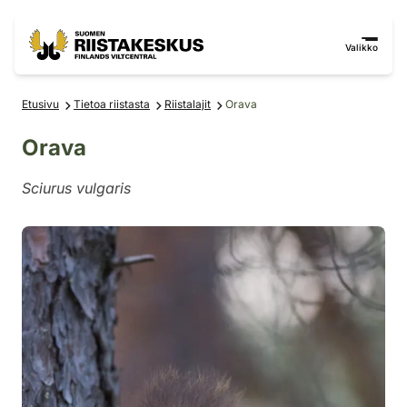
Siirry sisältöön
Siirry sivustokarttaan
Valikko
Etusivu
Tietoa riistasta
Riistalajit
Orava
Orava
Sciurus vulgaris