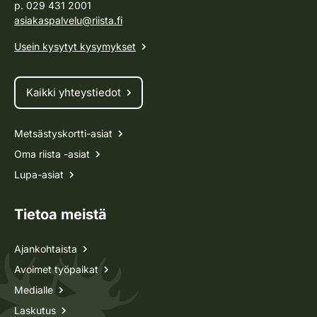
p. 029 431 2001
asiakaspalvelu@riista.fi
Usein kysytyt kysymykset
Kaikki yhteystiedot
Metsästyskortti-asiat
Oma riista -asiat
Lupa-asiat
Tietoa meistä
Ajankohtaista
Avoimet työpaikat
Medialle
Laskutus