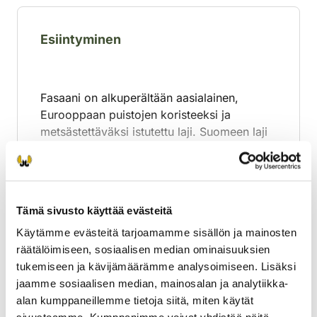
Esiintyminen
Fasaani on alkuperältään aasialainen,
Eurooppaan puistojen koristeeksi ja
metsästettäväksi istutettu laji. Suomeen laji
tuotiin viime vuosisadan alussa. Kannan
painopiste on Etelä- ja Länsi-Suomessa, ja
Laajenna lisätiedot
sitä esiintyy aina Lapin läänin eteläosiin
saakka.
Tämä sivusto käyttää evästeitä
Fasaani viihtyy viljelysmaiden reunoilla,
Käytämme evästeitä tarjoamamme sisällön ja mainosten
paketti­pelloilla ja etenkin talvisin jopa
Ravinto
räätälöimiseen, sosiaalisen median ominaisuuksien
asutuksen keskellä, jolloin se on
tukemiseen ja kävijämäärämme analysoimiseen. Lisäksi
ruokintapaikkojen varassa ja tottuu tällöin
jaamme sosiaalisen median, mainosalan ja analytiikka-
hyvin myös ihmisiin. Fasaanit kulkevat usein
alan kumppaneillemme tietoja siitä, miten käytät
Jyvät, rikkakasvien siemenet, lehdet,
pienissä parvissa. Ne eivät koskaan yövy