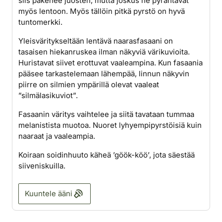
siis pakenee juosten, mutta joskus ne pyrähtävät
myös lentoon. Myös tällöin pitkä pyrstö on hyvä
tuntomerkki.
Yleisväritykseltään lentävä naarasfasaani on
tasaisen hiekanruskea ilman näkyviä värikuvioita.
Huristavat siivet erottuvat vaaleampina. Kun fasaania
pääsee tarkastelemaan lähempää, linnun näkyvin
piirre on silmien ympärillä olevat vaaleat
”silmälasikuviot”.
Fasaanin väritys vaihtelee ja siitä tavataan tummaa
melanistista muotoa. Nuoret lyhyempipyrstöisiä kuin
naaraat ja vaaleampia.
Koiraan soidinhuuto käheä ’göök-köö’, jota säestää
siiveniskuilla.
Kuuntele ääni