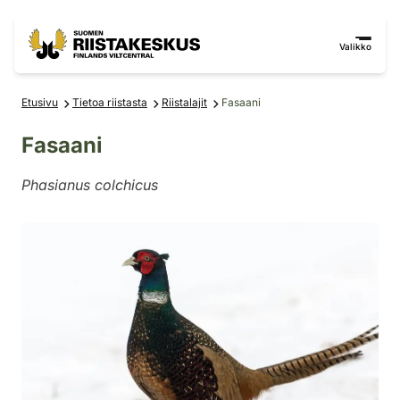
Siirry sisältöön
Siirry sivustokarttaan
Valikko
Etusivu
Tietoa riistasta
Riistalajit
Fasaani
Fasaani
Phasianus colchicus