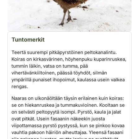
Tuntomerkit
Teertä suurempi pitkäpyrstöinen peltokanalintu.
Koiras on kirkasvärinen, höyhenpuku kuparinruskea,
tummin läikin, vatsa on tumma, pää
vihertävänkiiltoinen, päässä töyhdöt, silmän
ympärillä punaiset ihopoimut, kaulassa usein valkea
rengas.
Naaras on ulkonäöltään täysin erilainen kuin koiras:
se on hiekanruskea ja tummakuvioinen. Kooltaan se
on selvästi peltopyytä isompi. Pyrstö, kaula ja jalat
ovat pitkät. Usein fasaanin näkeekin juosta
viipottamassa pyrstö pystyssä, kun se pinkoo kovaa
vauhtia ­pakoon häiriön aiheuttajaa. Yleensä fasaani