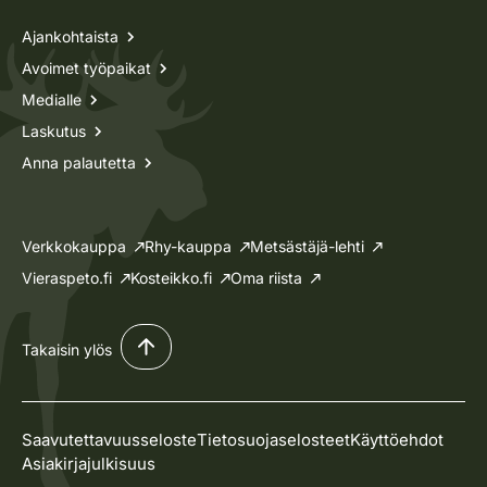
Ajankohtaista
Avoimet työpaikat
Medialle
Laskutus
Anna palautetta
Verkkokauppa
Rhy-kauppa
Metsästäjä-lehti
Vieraspeto.fi
Kosteikko.fi
Oma riista
Takaisin ylös
Saavutettavuusseloste
Tietosuojaselosteet
Käyttöehdot
Asiakirjajulkisuus