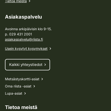
Tietoa meistä
Asiakaspalvelu
Avoinna arkipäivisin klo 9-15.
p. 029 431 2001
asiakaspalvelu@riista.fi
Usein kysytyt kysymykset
Kaikki yhteystiedot
Metsästyskortti-asiat
Oma riista -asiat
Lupa-asiat
Tietoa meistä