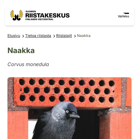
Siirry sisältöön
Siirry sivustokarttaan
Valikko
Etusivu
Tietoa riistasta
Riistalajit
Naakka
Naakka
Corvus monedula