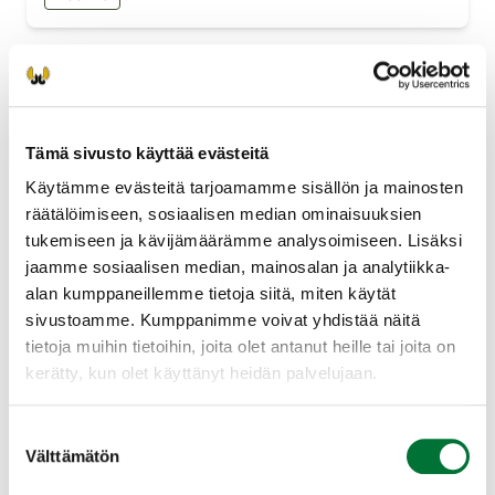
Esiintyminen
Tämä sivusto käyttää evästeitä
Käytämme evästeitä tarjoamamme sisällön ja mainosten
Naakka on osittaismuuttaja ja yleinen
räätälöimiseen, sosiaalisen median ominaisuuksien
kulttuurimaisemassa maan eteläpuoliskossa.
tukemiseen ja kävijämäärämme analysoimiseen. Lisäksi
Pesii kolonioissa, joissa voi olla yli 30 paria.
jaamme sosiaalisen median, mainosalan ja analytiikka-
Pesät ovat rakennuksissa, koloissa tai
alan kumppaneillemme tietoja siitä, miten käytät
pöntöissä.
Laajenna lisätiedot
sivustoamme. Kumppanimme voivat yhdistää näitä
tietoja muihin tietoihin, joita olet antanut heille tai joita on
kerätty, kun olet käyttänyt heidän palvelujaan.
Suostumuksen
Rauhoitusaika
Välttämätön
valinta