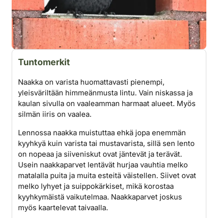
Tuntomerkit
Naakka on varista huomattavasti pienempi,
yleisväriltään himmeänmusta lintu. Vain niskassa ja
kaulan sivulla on vaaleamman harmaat alueet. Myös
silmän iiris on vaalea.
Lennossa naakka muistuttaa ehkä jopa enemmän
kyyhkyä kuin varista tai mustavarista, sillä sen lento
on nopeaa ja siiveniskut ovat jäntevät ja terävät.
Usein naakkaparvet lentävät hurjaa vauhtia melko
matalalla ­puita ja muita esteitä väistellen. Siivet ovat
melko lyhyet ja suippokärkiset, mikä korostaa
kyyhky­mäistä vaikutelmaa. Naakkaparvet joskus
myös kaartelevat taivaalla.