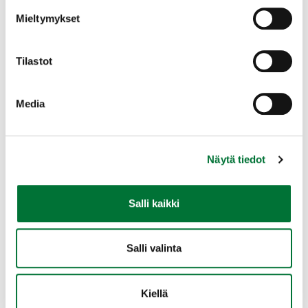
Mieltymykset
Pesimäaikainen rauhoitusaika: koko maassa
10.3.—31.7.
Tilastot
Media
Näytä tiedot
Salli kaikki
Salli valinta
Kiellä