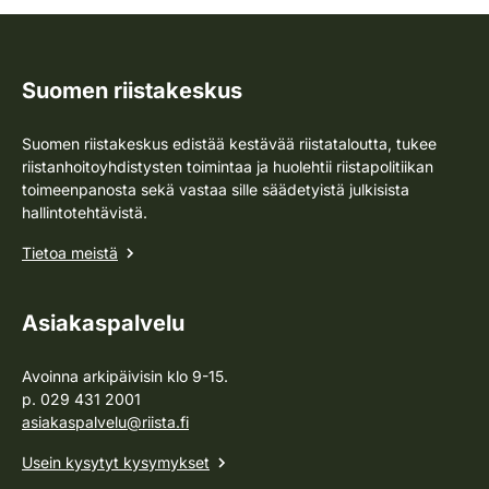
Suomen riistakeskus
Suomen riistakeskus edistää kestävää riistataloutta, tukee
riistanhoitoyhdistysten toimintaa ja huolehtii riistapolitiikan
toimeenpanosta sekä vastaa sille säädetyistä julkisista
hallintotehtävistä.
Tietoa meistä
Asiakaspalvelu
Avoinna arkipäivisin klo 9-15.
p. 029 431 2001
asiakaspalvelu@riista.fi
Usein kysytyt kysymykset