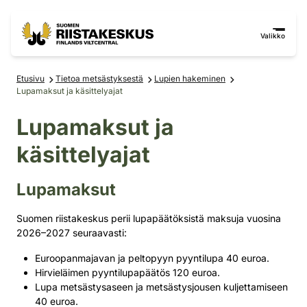
Siirry sisältöön
Siirry sivustokarttaan
Valikko
Etusivu
Tietoa metsästyksestä
Lupien hakeminen
Lupamaksut ja käsittelyajat
Lupamaksut ja
käsittelyajat
Lupamaksut
Suomen riistakeskus perii lupapäätöksistä maksuja vuosina
2026–2027 seuraavasti:
Euroopanmajavan ja peltopyyn pyyntilupa 40 euroa.
Hirvieläimen pyyntilupapäätös 120 euroa.
Lupa metsästysaseen ja metsästysjousen kuljettamiseen
40 euroa.