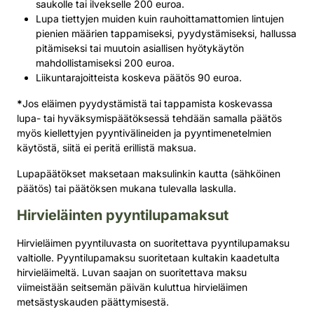
saukolle tai ilvekselle 200 euroa.
Lupa tiettyjen muiden kuin rauhoittamattomien lintujen
pienien määrien tappamiseksi, pyydystämiseksi, hallussa
pitämiseksi tai muutoin asiallisen hyötykäytön
mahdollistamiseksi 200 euroa.
Liikuntarajoitteista koskeva päätös 90 euroa.
*
Jos eläimen pyydystämistä tai tappamista koskevassa
lupa- tai hyväksymispäätöksessä tehdään samalla päätös
myös kiellettyjen pyyntivälineiden ja pyyntimenetelmien
käytöstä, siitä ei peritä erillistä maksua.
Lupapäätökset maksetaan maksulinkin kautta (sähköinen
päätös) tai päätöksen mukana tulevalla laskulla.
Hirvieläinten pyyntilupamaksut
Hirvieläimen pyyntiluvasta on suoritettava pyyntilupamaksu
valtiolle. Pyyntilupamaksu suoritetaan kultakin kaadetulta
hirvieläimeltä. Luvan saajan on suoritettava maksu
viimeistään seitsemän päivän kuluttua hirvieläimen
metsästyskauden päättymisestä.