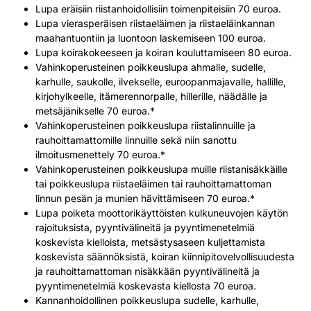
Lupa eräisiin riistanhoidollisiin toimenpiteisiin 70 euroa.
Lupa vierasperäisen riistaeläimen ja riistaeläinkannan
maahantuontiin ja luontoon laskemiseen 100 euroa.
Lupa koirakokeeseen ja koiran kouluttamiseen 80 euroa.
Vahinkoperusteinen poikkeuslupa ahmalle, sudelle,
karhulle, saukolle, ilvekselle, euroopanmajavalle, hallille,
kirjohylkeelle, itämerennorpalle, hillerille, näädälle ja
metsäjänikselle 70 euroa.*
Vahinkoperusteinen poikkeuslupa riistalinnuille ja
rauhoittamattomille linnuille sekä niin sanottu
ilmoitusmenettely 70 euroa.*
Vahinkoperusteinen poikkeuslupa muille riistanisäkkäille
tai poikkeuslupa riistaeläimen tai rauhoittamattoman
linnun pesän ja munien hävittämiseen 70 euroa.*
Lupa poiketa moottorikäyttöisten kulkuneuvojen käytön
rajoituksista, pyyntivälineitä ja pyyntimenetelmiä
koskevista kielloista, metsästysaseen kuljettamista
koskevista säännöksistä, koiran kiinnipitovelvollisuudesta
ja rauhoittamattoman nisäkkään pyyntivälineitä ja
pyyntimenetelmiä koskevasta kiellosta 70 euroa.
Kannanhoidollinen poikkeuslupa sudelle, karhulle,