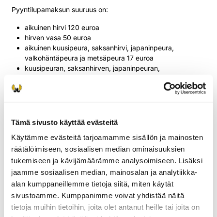
Pyyntilupamaksun suuruus on:
aikuinen hirvi 120 euroa
hirven vasa 50 euroa
aikuinen kuusipeura, saksanhirvi, japaninpeura,
valkohäntäpeura ja metsäpeura 17 euroa
kuusipeuran, saksanhirven, japaninpeuran,
valkohäntäpeuran ja metsäpeuran vasa 8 euroa.
Lupahakemusten käsittelyajat
Suomen riistakeskuksen lupahallintoon kuuluvien
Tämä sivusto käyttää evästeitä
lupatyyppien odotettavissa olevat käsittelyajat ovat
Käytämme evästeitä tarjoamamme sisällön ja mainosten
seuraavat:
räätälöimiseen, sosiaalisen median ominaisuuksien
Pyyntiluvat kuukausi
tukemiseen ja kävijämäärämme analysoimiseen. Lisäksi
Hirvieläimen pyyntilupa 2 kuukautta
jaamme sosiaalisen median, mainosalan ja analytiikka-
Uusi pyyntilupa viikko
alan kumppaneillemme tietoja siitä, miten käytät
Lupa eräisiin riistanhoidollisiin toimenpiteisiin kuukausi
sivustoamme. Kumppanimme voivat yhdistää näitä
Poikkeuslupa liikuntarajoitteiselle kuukausi
tietoja muihin tietoihin, joita olet antanut heille tai joita on
Luontodirektiivin mukaisten riistanisäkkäiden