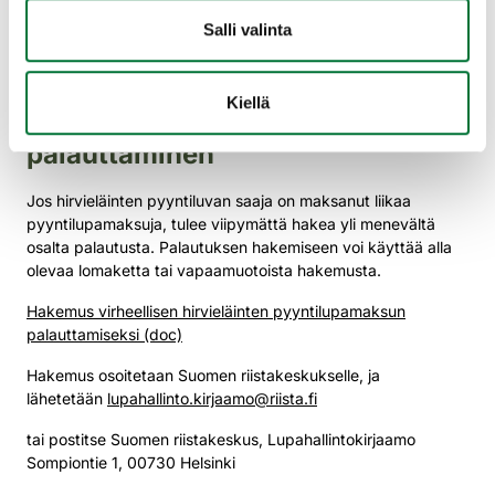
Akuutteja vahinkotilanteita koskevat
Salli valinta
poikkeuslupahakemukset voidaan käsitellä nopeimmillaan
vuorokauden sisällä.
Kiellä
Virheellisen pyyntilupamaksun
palauttaminen
Jos hirvieläinten pyyntiluvan saaja on maksanut liikaa
pyyntilupamaksuja, tulee viipymättä hakea yli menevältä
osalta palautusta. Palautuksen hakemiseen voi käyttää alla
olevaa lomaketta tai vapaamuotoista hakemusta.
Hakemus virheellisen hirvieläinten pyyntilupamaksun
palauttamiseksi (doc)
Hakemus osoitetaan Suomen riistakeskukselle, ja
lähetetään
lupahallinto.kirjaamo@riista.fi
tai postitse Suomen riistakeskus, Lupahallintokirjaamo
Sompiontie 1, 00730 Helsinki