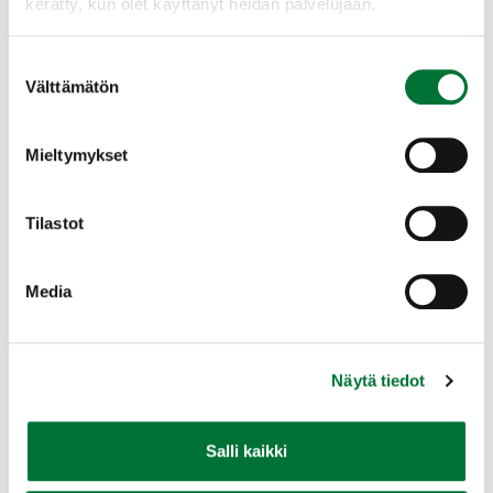
poikkeusluvat (ns. vahinkoperusteiset poikkeusluvat)
kerätty, kun olet käyttänyt heidän palvelujaan.
kuukausi
Luontodirektiivin mukaisten riistanisäkkäiden
Suostumuksen
poikkeusluvat (ns. kannanhoidolliset poikkeusluvat)
Välttämätön
valinta
kuukausi
Riistalintujen ja rauhoittamattomien lintujen poikkeusluvat
(ns. vahinkoperusteiset poikkeusluvat) kuukausi
Mieltymykset
Muiden riistanisäkkäiden poikkeusluvat kuukausi
Poikkeuslupa riistaeläimen tai rauhoittamattoman linnun
pesän ja munien hävittämiseen kuukausi
Tilastot
Vierasperäisen eläimen maahantuonti ja luontoon
laskeminen 2 kuukautta
Lupa poiketa rauhoittamattoman nisäkkään
Media
pyyntivälineitä ja pyyntimenetelmiä koskevasta kiellosta
kuukausi
Lupa koirakokeisiin ja koiran kouluttamiseen kuukausi
Lupa suden, karhun, saukon ja ilveksen metsästämiseen
Näytä tiedot
käytettävän koiran metsästyskokeiden järjestämiseen ja
tällaisen koiran kouluttamiseen kuukausi
Salli kaikki
Käsittelyajoissa on otettu huomioon, että selvityspyyntöihin
on varattava kohtuullinen aika.