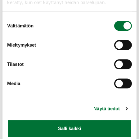
kerätty, kun olet käyttänyt heidän palvelujaan.
alkua.
Suostumuksen
Välttämätön
valinta
Lupia haetaan ensisijaisesti
Oma riista -
palvelussa
. Hakemuksen tekemiseen tarvitsee
Mieltymykset
Oma riista -tunnukset, jotka voi tarvittaessa
luoda Oma riista -palvelun verkkosivulla.
Tilastot
Jos luvan hakeminen Oma riista -palvelussa ei ole
mahdollista, lupaa voi hakea lomakkeella.
Media
Euroopan majavan tai peltopyyn pyyntilupa (pdf)
Katso myös
Näytä tiedot
Salli kaikki
Muut luvat