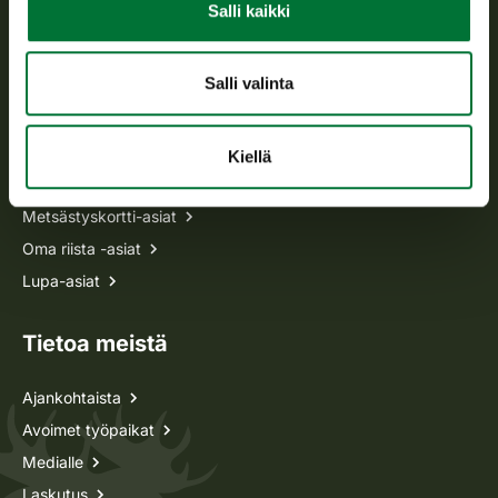
Salli kaikki
p. 029 431 2001
asiakaspalvelu@riista.fi
Usein kysytyt kysymykset
Salli valinta
Kaikki yhteystiedot
Kiellä
Metsästyskortti-asiat
Oma riista -asiat
Lupa-asiat
Tietoa meistä
Ajankohtaista
Avoimet työpaikat
Medialle
Laskutus