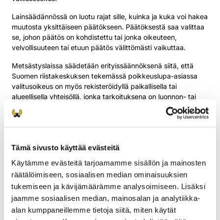
Lainsäädännössä on luotu rajat sille, kuinka ja kuka voi hakea
muutosta yksittäiseen päätökseen. Päätöksestä saa valittaa
se, johon päätös on kohdistettu tai jonka oikeuteen,
velvollisuuteen tai etuun päätös välittömästi vaikuttaa.
Metsästyslaissa säädetään erityissäännöksenä siitä, että
Suomen riistakeskuksen tekemässä poikkeuslupa-asiassa
valitusoikeus on myös rekisteröidyllä paikallisella tai
alueellisella yhteisöllä, jonka tarkoituksena on luonnon- tai
ympäristönsuojelun edistäminen.
Pyynti- tai poikkeusluvan
peruuttaminen
Tämä sivusto käyttää evästeitä
Suomen riistakeskus voi poliisin tai rajavartiolaitoksen
Käytämme evästeitä tarjoamamme sisällön ja mainosten
esityksestä peruuttaa voimassa olevan pyynti- tai
räätälöimiseen, sosiaalisen median ominaisuuksien
poikkeusluvan, jos luvan saaja rikkoo lakia tai sen nojalla
tukemiseen ja kävijämäärämme analysoimiseen. Lisäksi
annettuja säännöksiä. Sama koskee olennaista lupaehtojen
jaamme sosiaalisen median, mainosalan ja analytiikka-
rikkomista.
alan kumppaneillemme tietoja siitä, miten käytät