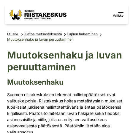
Siirry sisältöön
Siirry sivustokarttaan
Valikko
Etusivu
Tietoa metsästyksestä
Lupien hakeminen
Muutoksenhaku ja luvan peruuttaminen
Muutoksenhaku ja luvan
peruuttaminen
Muutoksenhaku
Suomen riistakeskuksen tekemät hallintopäätökset ovat
valituskelpoisia. Riistakeskus hoitaa metsästyslain mukaiset
lupa-asiat julkisena hallintotehtävänä ja antaa päätöksensä
kirjallisesti. Päätös toimitetaan luvan hakijalle sekä tiedoksi
asianosaisille ja niille, joilla on erityinen valitusoikeus
asianomaisesta päätöksestä. Päätöksiin liitetään aina
valitusosoitus.