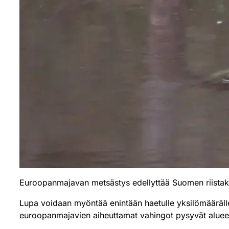
Euroopanmajavan metsästys edellyttää Suomen riista
Lupa voidaan myöntää enintään haetulle yksilömääräll
euroopanmajavien aiheuttamat vahingot pysyvät alueell