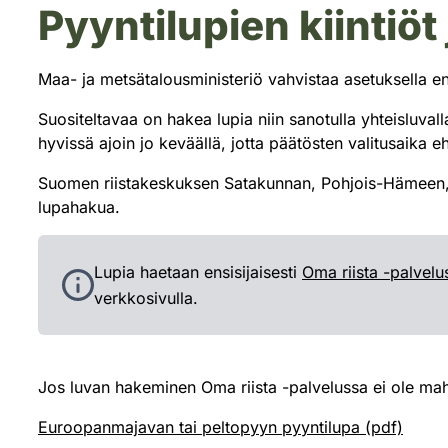
Pyyntilupien kiintiö
Maa- ja metsätalousministeriö vahvistaa asetuksella e
Suositeltavaa on hakea lupia niin sanotulla yhteisluval
hyvissä ajoin jo keväällä, jotta päätösten valitusaika 
Suomen riistakeskuksen Satakunnan, Pohjois-Hämeen,
lupahakua.
Lupia haetaan ensisijaisesti
Oma riista -palvelu
verkkosivulla.
Jos luvan hakeminen Oma riista -palvelussa ei ole mah
Euroopanmajavan tai peltopyyn pyyntilupa (pdf)