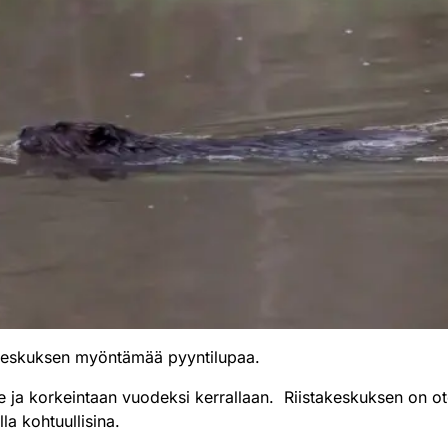
keskuksen myöntämää pyyntilupaa.
e ja korkeintaan vuodeksi kerrallaan. Riistakeskuksen on o
a kohtuullisina.