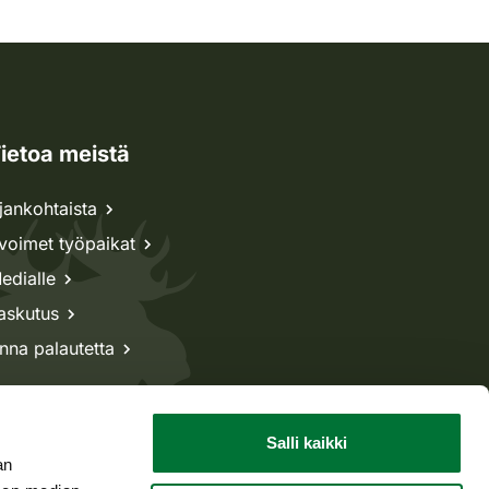
ietoa meistä
jankohtaista
voimet työpaikat
edialle
askutus
nna palautetta
Salli kaikki
an