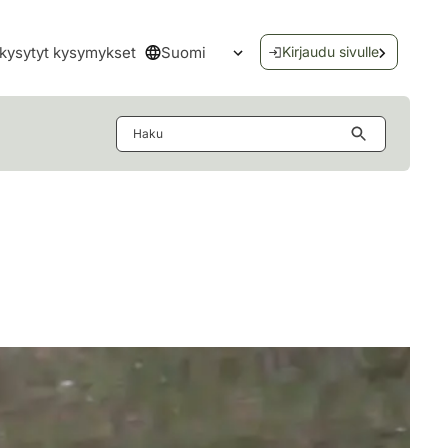
Suomi
kysytyt kysymykset
Kirjaudu sivulle
Avaa kielivalikko
Haku