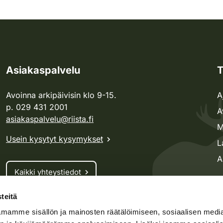
Asiakaspalvelu
T
Avoinna arkipäivisin klo 9-15.
A
p. 029 431 2001
A
asiakaspalvelu@riista.fi
M
Usein kysytyt kysymykset
L
A
Kaikki yhteystiedot
teitä
Metsästyskortti-asiat
mamme sisällön ja mainosten räätälöimiseen, sosiaalisen medi
Oma riista -asiat