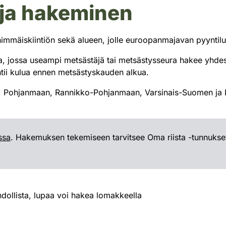
t ja hakeminen
nimmäiskiintiön sekä alueen, jolle euroopanmajavan pyynti
la, jossa useampi metsästäjä tai metsästysseura hakee yhdess
ehtii kulua ennen metsästyskauden alkua.
 Pohjanmaan, Rannikko-Pohjanmaan, Varsinais-Suomen ja La
ssa
. Hakemuksen tekemiseen tarvitsee Oma riista -tunnukset,
dollista, lupaa voi hakea lomakkeella