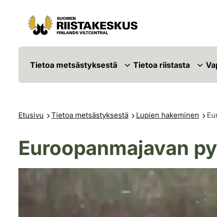
Siirry sisältöön
Siirry sivustokarttaan
Tietoa metsästyksestä
Tietoa riistasta
Va
Etusivu
Tietoa metsästyksestä
Lupien hakeminen
Eu
Euroopanmajavan py