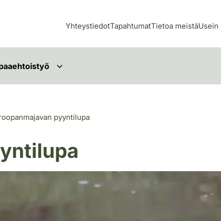
Yhteystiedot
Tapahtumat
Tietoa meistä
Usein 
paaehtoistyö
roopanmajavan pyyntilupa
yntilupa