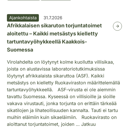
Ajankohtaista
31.7.2026
Afrikkalaisen sikaruton torjuntatoimet
aloitettu – Kaikki metsästys kielletty
tartuntavyöhykkeellä Kaakkois-
Suomessa
Virolahdelta on löytynyt kolme kuollutta villisikaa,
joista on alustavissa laboratoriotutkimuksissa
löytynyt afrikkalaista sikaruttoa (ASF). Kaikki
metsästys on kielletty Ruokaviraston määrittelemällä
tartuntavyöhykkeellä. ASF-virusta ei ole aiemmin
tavattu Suomessa. Kyseessä on villisioille ja sioille
vakava virustauti, jonka torjunta on erittäin tärkeää
sikatilojen ja lihateollisuuden kannalta. Tauti ei tartu
muihin eläimiin kuin sikaeläimiin. Ruokavirasto on
aloittanut torjuntatoimet, joiden … Jatkuu