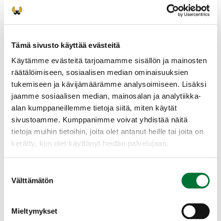
Tämä sivusto käyttää evästeitä
Käytämme evästeitä tarjoamamme sisällön ja mainosten
räätälöimiseen, sosiaalisen median ominaisuuksien
tukemiseen ja kävijämäärämme analysoimiseen. Lisäksi
jaamme sosiaalisen median, mainosalan ja analytiikka-
alan kumppaneillemme tietoja siitä, miten käytät
sivustoamme. Kumppanimme voivat yhdistää näitä
tietoja muihin tietoihin, joita olet antanut heille tai joita on
kerätty, kun olet käyttänyt heidän palvelujaan.
Metsästys- ja pyyntiajat
Suostumuksen
Välttämätön
valinta
Metsästysvuosi 2026-2027 alkoi 1. elokuuta.
Mieltymykset