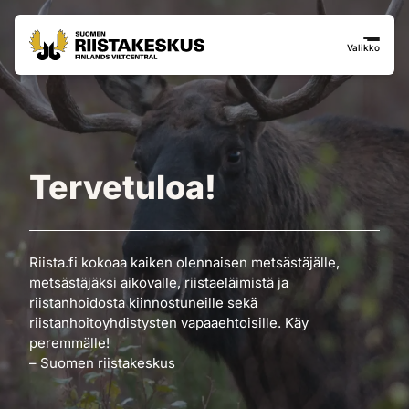
Siirry sisältöön
Siirry sivustokarttaan
Valikko
Tervetuloa!
Riista.fi kokoaa kaiken olennaisen metsästäjälle,
metsästäjäksi aikovalle, riistaeläimistä ja
riistanhoidosta kiinnostuneille sekä
riistanhoitoyhdistysten vapaaehtoisille. Käy
peremmälle!
– Suomen riistakeskus