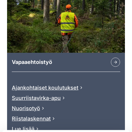
Vapaaehtoistyö
Ajankohtaiset koulutukset
Suurriistavirka-apu
Nuorisotyö
Riistalaskennat
Lue lisää