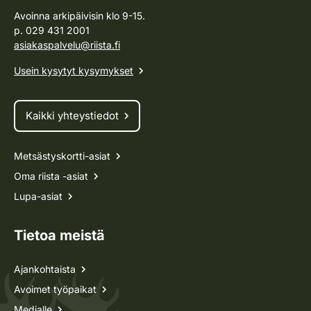
Avoinna arkipäivisin klo 9-15.
p. 029 431 2001
asiakaspalvelu@riista.fi
Usein kysytyt kysymykset
Kaikki yhteystiedot
Metsästyskortti-asiat
Oma riista -asiat
Lupa-asiat
Tietoa meistä
Ajankohtaista
Avoimet työpaikat
Medialle