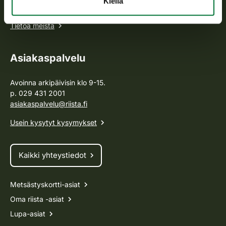
Kiellä
hallintotehtävistä.
Tietoa meistä
Asiakaspalvelu
Avoinna arkipäivisin klo 9-15.
p. 029 431 2001
asiakaspalvelu@riista.fi
Usein kysytyt kysymykset
Kaikki yhteystiedot
Metsästyskortti-asiat
Oma riista -asiat
Lupa-asiat