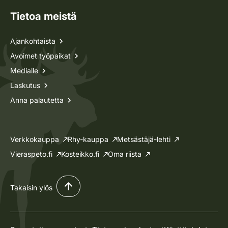
Tietoa meistä
Ajankohtaista
Avoimet työpaikat
Medialle
Laskutus
Anna palautetta
Verkkokauppa
Rhy-kauppa
Metsästäjä-lehti
Vieraspeto.fi
Kosteikko.fi
Oma riista
Takaisin ylös