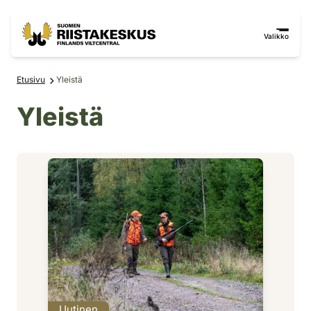
Siirry sisältöön
Siirry sivustokarttaan
Valikko
Etusivu
Yleistä
Yleistä
Uutinen