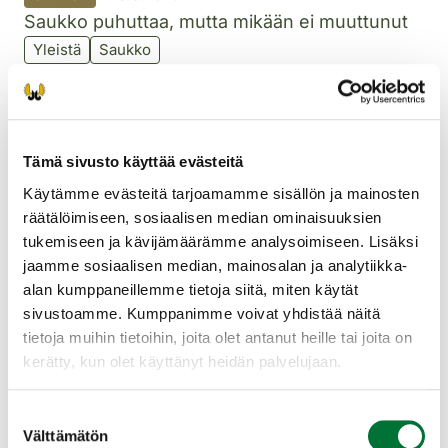
Saukko puhuttaa, mutta mikään ei muuttunut
Yleistä
Saukko
Uutinen
30.1.2026
Hirvieläinten metsästykseen käytettävien
koirien kouluttaminen ja kokeiden
Tämä sivusto käyttää evästeitä
järjestäminen puhuttaa
Käytämme evästeitä tarjoamamme sisällön ja mainosten
Yleistä
räätälöimiseen, sosiaalisen median ominaisuuksien
tukemiseen ja kävijämäärämme analysoimiseen. Lisäksi
Uutinen
17.9.2025
jaamme sosiaalisen median, mainosalan ja analytiikka-
alan kumppaneillemme tietoja siitä, miten käytät
Supikoirakanta saatu roimaan laskuun
sivustoamme. Kumppanimme voivat yhdistää näitä
arvokkailla lintuvesillä
tietoja muihin tietoihin, joita olet antanut heille tai joita on
Pienpedot
Riistan- ja luonnonhoito
Yleistä
kerätty, kun olet käyttänyt heidän palvelujaan.
Supikoira
Suostumuksen
Uutinen
27.6.2025
Välttämätön
valinta