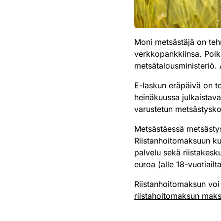
Moni metsästäjä on teh
verkkopankkiinsa. Poik
metsätalousministeriö. 
E-laskun eräpäivä on t
heinäkuussa julkaistav
varustetun metsästyskor
Metsästäessä metsästysk
Riistanhoitomaksuun kuu
palvelu sekä riistakesk
euroa (alle 18-vuotiailt
Riistanhoitomaksun voi 
riistahoitomaksun maksam