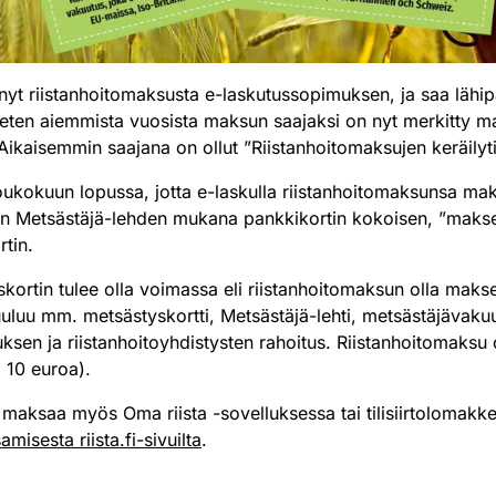
nyt riistanhoitomaksusta e-laskutussopimuksen, ja saa lähi
eten aiemmista vuosista maksun saajaksi on nyt merkitty ma
Aikaisemmin saajana on ollut ”Riistanhoitomaksujen keräilytil
oukokuun lopussa, jotta e-laskulla riistanhoitomaksunsa ma
an Metsästäjä-lehden mukana pankkikortin kokoisen, ”makse
tin.
ortin tulee olla voimassa eli riistanhoitomaksun olla makse
luu mm. metsästyskortti, Metsästäjä-lehti, metsästäjävakuu
uksen ja riistanhoitoyhdistysten rahoitus. Riistanhoitomaksu 
a 10 euroa).
maksaa myös Oma riista -sovelluksessa tai tilisiirtolomakkee
isesta riista.fi-sivuilta
.