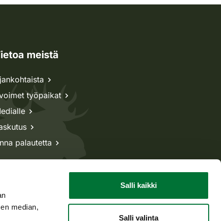
ietoa meistä
jankohtaista
voimet työpaikat
edialle
askutus
nna palautetta
Salli kaikki
an
sen median,
Salli valinta