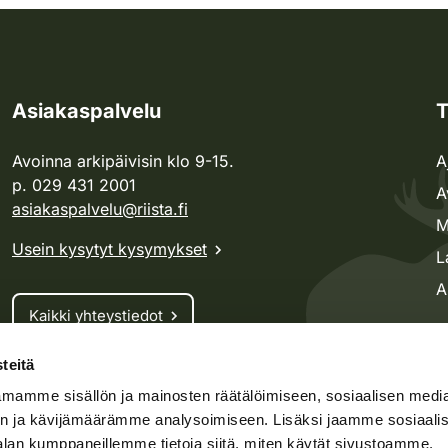
Asiakaspalvelu
T
Avoinna arkipäivisin klo 9-15.
A
p. 029 431 2001
A
asiakaspalvelu@riista.fi
M
Usein kysytyt kysymykset
L
A
Kaikki yhteystiedot
teitä
Metsästyskortti-asiat
mamme sisällön ja mainosten räätälöimiseen, sosiaalisen medi
Oma riista -asiat
n ja kävijämäärämme analysoimiseen. Lisäksi jaamme sosiaali
Lupa-asiat
alan kumppaneillemme tietoja siitä, miten käytät sivustoamme.