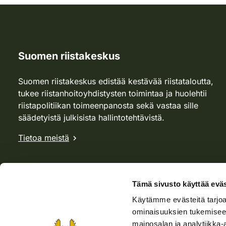
Suomen riistakeskus
Suomen riistakeskus edistää kestävää riistataloutta,
tukee riistanhoitoyhdistysten toimintaa ja huolehtii
riistapolitiikan toimeenpanosta sekä vastaa sille
säädetyistä julkisista hallintotehtävistä.
Tietoa meistä
Tämä sivusto käyttää eväs
Käytämme evästeitä tarjoa
ominaisuuksien tukemisee
mainosalan ja analytiikka-