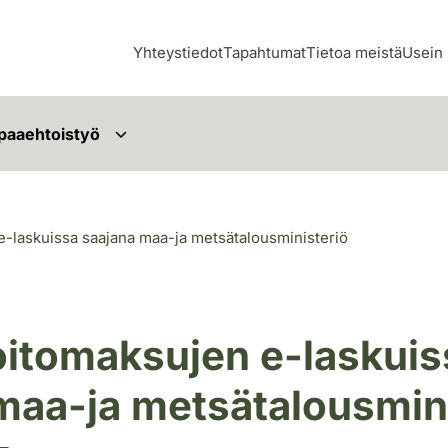
Yhteystiedot
Tapahtumat
Tietoa meistä
Usein 
paaehtoistyö
e-laskuissa saajana maa-ja metsätalousministeriö
oitomaksujen e-laskuis
maa-ja metsätalousmin