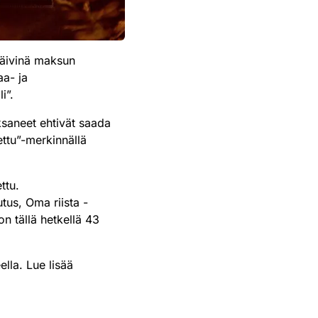
päivinä maksun
a- ja
i”.
ksaneet ehtivät saada
ttu”-merkinnällä
ttu.
tus, Oma riista -
on tällä hetkellä 43
lla. Lue lisää