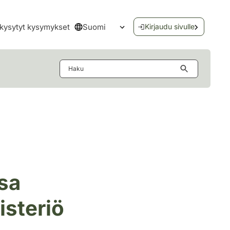
Suomi
kysytyt kysymykset
Kirjaudu sivulle
Avaa kielivalikko
Haku
sa
isteriö