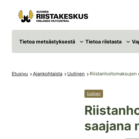
Siirry sisältöön
Siirry sivustokarttaan
Tietoa metsästyksestä
Tietoa riistasta
Va
Etusivu
Ajankohtaista
Uutinen
Riistanhoitomaksujen 
Uutinen
Riistanh
saajana 