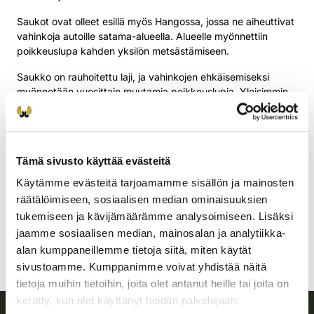
Saukot ovat olleet esillä myös Hangossa, jossa ne aiheuttivat
vahinkoja autoille satama-alueella. Alueelle myönnettiin
poikkeuslupa kahden yksilön metsästämiseen.
Saukko on rauhoitettu laji, ja vahinkojen ehkäisemiseksi
myönnetään vuosittain muutamia poikkeuslupia. Yleisimmin
luvat liittyvät kalanviljelylaitoksille aiheutuviin vahinkoihin
Keski-Suomessa ja Pohjois-Savossa sekä
yksittäistapauksissa Kainuussa. Hangon tapaus edustaa
harvinaista poikkeusta, jossa lupa myönnettiin muusta
Tämä sivusto käyttää evästeitä
syystä.
Käytämme evästeitä tarjoamamme sisällön ja mainosten
Myös saalismäärät ovat pysyneet pieninä. Metsästysvuonna
räätälöimiseen, sosiaalisen median ominaisuuksien
2024–2025 saaliiksi saatiin kolme eläintä, vuotta aiemmin
tukemiseen ja kävijämäärämme analysoimiseen. Lisäksi
saalis oli kaksi saukkoa.
jaamme sosiaalisen median, mainosalan ja analytiikka-
Keskustelusta huolimatta saukon metsästyksen sääntely ei
alan kumppaneillemme tietoja siitä, miten käytät
ole muuttunut, ja poikkeuslupakäytäntö jatkuu ennallaan.
sivustoamme. Kumppanimme voivat yhdistää näitä
tietoja muihin tietoihin, joita olet antanut heille tai joita on
kerätty, kun olet käyttänyt heidän palvelujaan.