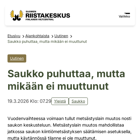
Siirry sisältöön
Siirry sivustokarttaan
Valikko
Etusivu
Ajankohtaista
Uutinen
Saukko puhuttaa, mutta mikään ei muuttunut
Uutinen
Saukko puhuttaa, mutta
mikään ei muuttunut
19.3.2026 Klo: 07.29
Yleistä
Saukko
Vuodenvaihteessa voimaan tullut metsästyslain muutos nosti
saukon keskusteluun. Metsästyslain muutos mahdollistaa
jatkossa saukon kiintiömetsästyksen säätämisen asetuksella,
mutta käytännössä tilanne ei ole muuttunut.