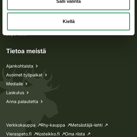
Salli valinta
Metsästyskortti-asiat
Kiellä
Oma riista -asiat
Lupa-asiat
Tietoa meistä
Ajankohtaista
Avoimet työpaikat
Medialle
Laskutus
Anna palautetta
Verkkokauppa
Rhy-kauppa
Metsästäjä-lehti
Vieraspeto.fi
Kosteikko.fi
Oma riista