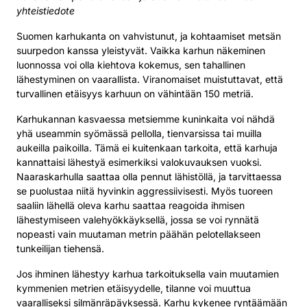
yhteistiedote
Suomen karhukanta on vahvistunut, ja kohtaamiset metsän
suurpedon kanssa yleistyvät. Vaikka karhun näkeminen
luonnossa voi olla kiehtova kokemus, sen tahallinen
lähestyminen on vaarallista. Viranomaiset muistuttavat, että
turvallinen etäisyys karhuun on vähintään 150 metriä.
Karhukannan kasvaessa metsiemme kuninkaita voi nähdä
yhä useammin syömässä pellolla, tienvarsissa tai muilla
aukeilla paikoilla. Tämä ei kuitenkaan tarkoita, että karhuja
kannattaisi lähestyä esimerkiksi valokuvauksen vuoksi.
Naaraskarhulla saattaa olla pennut lähistöllä, ja tarvittaessa
se puolustaa niitä hyvinkin aggressiivisesti. Myös tuoreen
saaliin lähellä oleva karhu saattaa reagoida ihmisen
lähestymiseen valehyökkäyksellä, jossa se voi rynnätä
nopeasti vain muutaman metrin päähän pelotellakseen
tunkeilijan tiehensä.
Jos ihminen lähestyy karhua tarkoituksella vain muutamien
kymmenien metrien etäisyydelle, tilanne voi muuttua
vaaralliseksi silmänräpäyksessä. Karhu kykenee ryntäämään