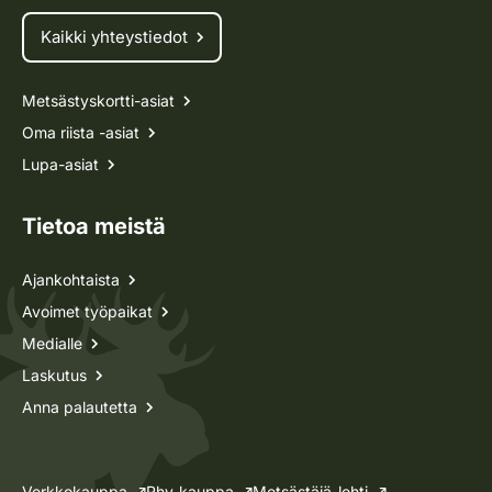
Kaikki yhteystiedot
Metsästyskortti-asiat
Oma riista -asiat
Lupa-asiat
Tietoa meistä
Ajankohtaista
Avoimet työpaikat
Medialle
Laskutus
Anna palautetta
Verkkokauppa
Rhy-kauppa
Metsästäjä-lehti