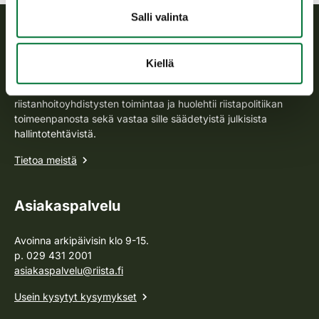
Salli valinta
Suomen riistakeskus
Kiellä
Suomen riistakeskus edistää kestävää riistataloutta, tukee
riistanhoitoyhdistysten toimintaa ja huolehtii riistapolitiikan
toimeenpanosta sekä vastaa sille säädetyistä julkisista
hallintotehtävistä.
Tietoa meistä
Asiakaspalvelu
Avoinna arkipäivisin klo 9-15.
p. 029 431 2001
asiakaspalvelu@riista.fi
Usein kysytyt kysymykset