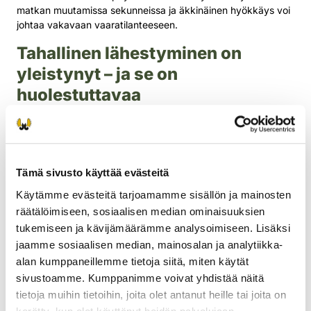
matkan muutamissa sekunneissa ja äkkinäinen hyökkäys voi
johtaa vakavaan vaaratilanteeseen.
Tahallinen lähestyminen on
yleistynyt – ja se on
huolestuttavaa
Viime vuosina Itä-Suomessa on ollut lukuisia tilanteita, joissa
ihmiset ovat lähestyneet ruokailevia karhuja alle 20 metrin
päähän ja toisinaan vielä tätäkin lähemmäs. Tieto alueella
havaituista karhuista houkuttelee ihmisiä liikkeelle, ja osa
Tämä sivusto käyttää evästeitä
lähtee etsimään eläimiä tarkoituksellisesti. Tämän
Käytämme evästeitä tarjoamamme sisällön ja mainosten
seurauksena paikalle voi tulla nopeasti kymmeniä ihmisiä,
räätälöimiseen, sosiaalisen median ominaisuuksien
joiden tavoitteena on nähdä tai kuvata karhuja.
tukemiseen ja kävijämäärämme analysoimiseen. Lisäksi
Viranomaisten suositus: älä
jaamme sosiaalisen median, mainosalan ja analytiikka-
lähesty, älä etsi
alan kumppaneillemme tietoja siitä, miten käytät
sivustoamme. Kumppanimme voivat yhdistää näitä
Poliisi ja Suomen riistakeskus suosittelevat, että karhuja ei
tietoja muihin tietoihin, joita olet antanut heille tai joita on
tarkoituksellisesti lähestytä alle 150 metrin etäisyydelle. Myös