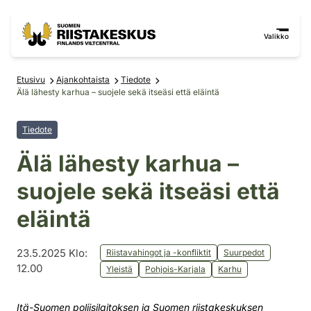
Siirry sisältöön
Siirry sivustokarttaan
Valikko
Etusivu
Ajankohtaista
Tiedote
Älä lähesty karhua – suojele sekä itseäsi että eläintä
Tiedote
Älä lähesty karhua –
suojele sekä itseäsi että
eläintä
23.5.2025 Klo:
Riistavahingot ja -konfliktit
Suurpedot
12.00
Yleistä
Pohjois-Karjala
Karhu
Itä-Suomen poliisilaitoksen ja Suomen riistakeskuksen