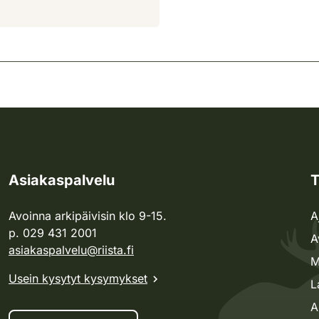
Asiakaspalvelu
T
Avoinna arkipäivisin klo 9-15.
A
p. 029 431 2001
A
asiakaspalvelu@riista.fi
M
Usein kysytyt kysymykset
L
A