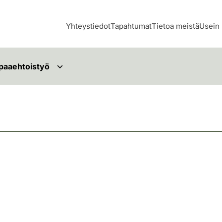
Yhteystiedot
Tapahtumat
Tietoa meistä
Usein 
paaehtoistyö