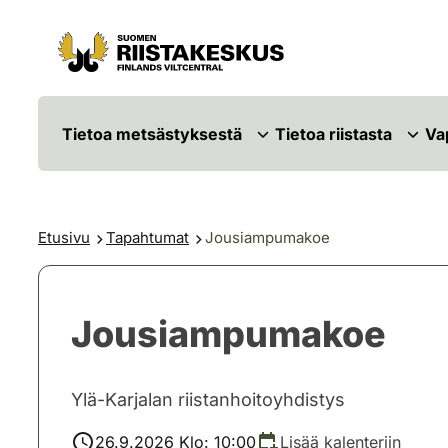
Siirry sisältöön
Siirry sivustokarttaan
Tietoa metsästyksestä
Tietoa riistasta
Va
Etusivu
Tapahtumat
Jousiampumakoe
Jousiampumakoe
Ylä-Karjalan riistanhoitoyhdistys
26.9.2026 Klo: 10:00
Lisää kalenteriin