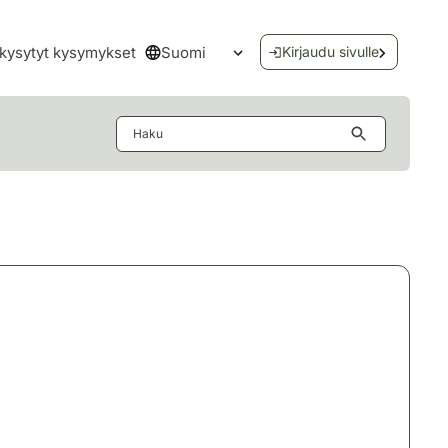
Suomi
kysytyt kysymykset
Kirjaudu sivulle
Avaa kielivalikko
Haku