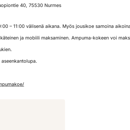
uopiontie 40, 75530 Nurmes
:00 – 11:00 välisenä aikana. Myös jousikoe samoina aikoin
äteinen ja mobiili maksaminen. Ampuma-kokeen voi maksa
ukien.
, aseenkantolupa.
e/ampumakoe/