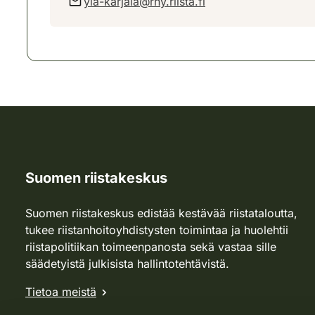
yla-karjala@rhy.riista.fi
Suomen riistakeskus
Suomen riistakeskus edistää kestävää riistataloutta,
tukee riistanhoitoyhdistysten toimintaa ja huolehtii
riistapolitiikan toimeenpanosta sekä vastaa sille
säädetyistä julkisista hallintotehtävistä.
Tietoa meistä