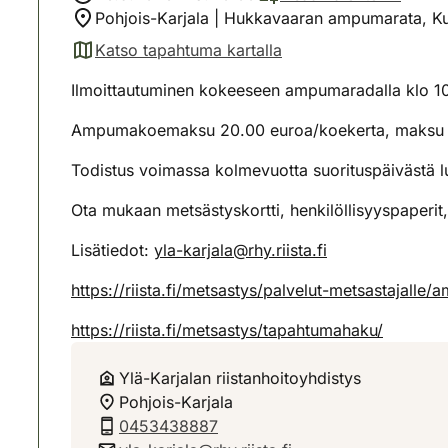
Pohjois-Karjala | Hukkavaaran ampumarata, K
Katso tapahtuma kartalla
(avautuu uuteen välilehteen)
Ilmoittautuminen kokeeseen ampumaradalla klo 10
Ampumakoemaksu 20.00 euroa/koekerta, maksu k
Todistus voimassa kolmevuotta suorituspäivästä l
Ota mukaan metsästyskortti, henkilöllisyyspaperit
Lisätiedot:
yla-karjala@rhy.riista.fi
https://riista.fi/metsastys/palvelut-metsastajall
https://riista.fi/metsastys/tapahtumahaku/
Ylä-Karjalan riistanhoitoyhdistys
Pohjois-Karjala
0453438887