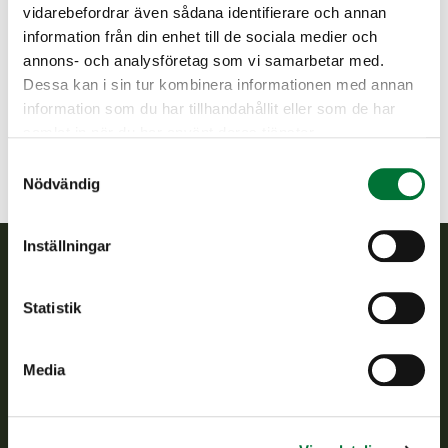
vidarebefordrar även sådana identifierare och annan
Ylä-Karjala jaktvårdsförening
information från din enhet till de sociala medier och
Norra Karelen
annons- och analysföretag som vi samarbetar med.
0453438887
Dessa kan i sin tur kombinera informationen med annan
yla-karjala@rhy.riista.fi
information som du har tillhandahållit eller som de har
samlat in när du har använt deras tjänster.
Samtyckesval
Nödvändig
Inställningar
Finlands viltcentral
Statistik
Finlands viltcentral främjar en hållbar vilthushållning, stöder
jaktvårdsföreningarnas verksamhet, ser till att viltpolitiken
Media
verkställs och svarar för de offentliga förvaltningsuppgifter
som föreskrivs.
Om oss