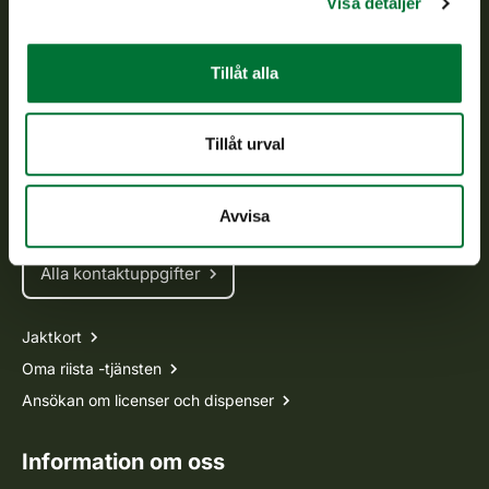
Visa detaljer
Kundtjänst
Tillåt alla
Vardagar kl. 9–15
tel. 029 431 2001
Tillåt urval
asiakaspalvelu@riista.fi
Ofta ställda frågor
Avvisa
Alla kontaktuppgifter
Jaktkort
Oma riista -tjänsten
Ansökan om licenser och dispenser
Information om oss