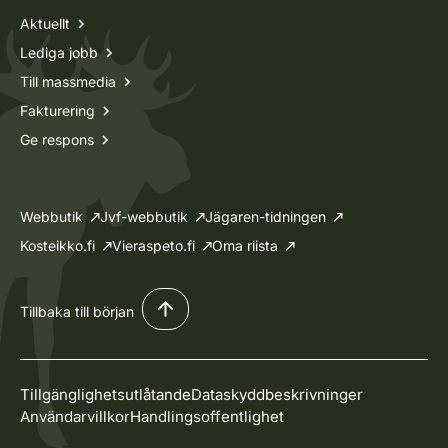
Aktuellt
Lediga jobb
Till massmedia
Fakturering
Ge respons
Webbutik
Jvf-webbutik
Jägaren-tidningen
Kosteikko.fi
Vieraspeto.fi
Oma riista
Tillbaka till början
Tillgänglighetsutlåtande
Dataskyddbeskrivninger
Användarvillkor
Handlingsoffentlighet