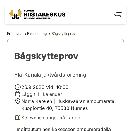
Hoppa till innehåll
Gå till webbplatskartan
Meny
Framsida
Evenemang
Bågskytteprov
Bågskytteprov
Ylä-Karjala jaktvårdsförening
26.9.2026 Vid: 10:00
Lägg till i kalender
Norra Karelen | Hukkavaaran ampumarata,
Kuopiontie 40, 75530 Nurmes
Se evenemanget på kartan
(avautuu uuteen välilehteen)
Ilmoittautuminen kokeeseen ampumaradalla