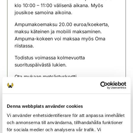
klo 10:00 – 11:00 välisenä aikana. Myös
jousikoe samoina aikoina.
Ampumakoemaksu 20.00 euroa/koekerta,
maksu käteinen ja mobiili maksaminen.
Ampuma-kokeen voi maksaa myös Oma
riistassa.
Todistus voimassa kolmevuotta
suorituspäivästä lukien.
Ota mukaan metsästyskortti,
henkilöllisyyspaperit, aseenkantolupa.
Lisätiedot:
yla-karjala@rhy.riista.fi
Denna webbplats använder cookies
https://riista.fi/metsastys/palvelut-
metsastajalle/ampumakoe/
Vi använder enhetsidentifierare för att anpassa innehållet
och annonserna till användarna, tillhandahålla funktioner
https://riista.fi/metsastys/tapahtumahaku/
för sociala medier och analysera vår trafik. Vi