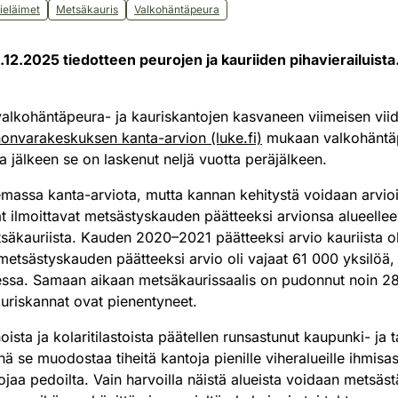
ieläimet
Metsäkauris
Valkohäntäpeura
 9.12.2025 tiedotteen peurojen ja kauriiden pihavierailuista
 valkohäntäpeura- ja kauriskantojen kasvaneen viimeisen vii
onvarakeskuksen kanta-arvion (luke.fi)
mukaan valkohäntäp
a jälkeen se on laskenut neljä vuotta peräjälkeen.
lemassa kanta-arviota, mutta kannan kehitystä voidaan arvioid
ät ilmoittavat metsästyskauden päätteeksi arvionsa alueellee
säkauriista. Kauden 2020–2021 päätteeksi arvio kauriista o
etsästyskauden päätteeksi arvio oli vajaat 61 000 yksilöä, 
ssa. Samaan aikaan metsäkaurissaalis on pudonnut noin 28 
kauriskannat ovat pienentyneet.
sta ja kolaritilastoista päätellen runsastunut kaupunki- ja t
 se muodostaa tiheitä kantoja pienille viheralueille ihmisa
ojaa pedoilta. Vain harvoilla näistä alueista voidaan metsäs