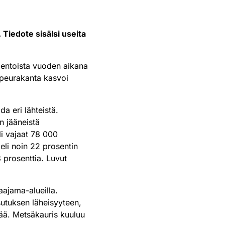
. Tiedote sisälsi useita
dentoista vuoden aikana
eurakanta kasvoi
a eri lähteistä.
n jääneistä
li vajaat 78 000
eli noin 22 prosentin
prosenttia. Luvut
aajama-alueilla.
sutuksen läheisyyteen,
tää. Metsäkauris kuuluu