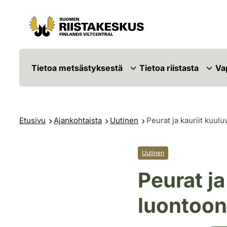
Siirry sisältöön
Siirry sivustokarttaan
Tietoa metsästyksestä
Tietoa riistasta
Va
Etusivu
Ajankohtaista
Uutinen
Peurat ja kauriit kuu
Uutinen
Peurat j
luontoon