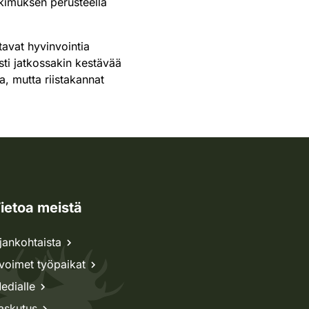
kimuksen perusteella
tavat hyvinvointia
sti jatkossakin kestävää
na, mutta riistakannat
ietoa meistä
jankohtaista
voimet työpaikat
edialle
askutus