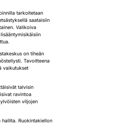
innilla tarkoitetaan
tsästyksellä saataisiin
ainen. Valikoiva
lisääntymisikäisiin
ttua.
iistakeskus on tiheän
östellysti. Tavoitteena
ä vaikutukset
äisivät talvisin
isivat ravintoa
lvöisten viljojen
hallita. Ruokintakiellon