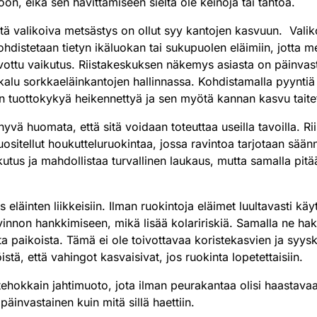
n, eikä sen hävittämiseen sieltä ole keinoja tai tahtoa.
että valikoiva metsästys on ollut syy kantojen kasvuun. Valiko
ohdistetaan tietyn ikäluokan tai sukupuolen eläimiin, jotta me
vottu vaikutus. Riistakeskuksen näkemys asiasta on päinvast
alu sorkkaeläinkantojen hallinnassa. Kohdistamalla pyyntiä 
an tuottokykyä heikennettyä ja sen myötä kannan kasvu taite
hyvä huomata, että sitä voidaan toteuttaa useilla tavoilla. R
ositellut houkutteluruokintaa, jossa ravintoa tarjotaan säänn
utus ja mahdollistaa turvallinen laukaus, mutta samalla pitä
eläinten liikkeisiin. Ilman ruokintoja eläimet luultavasti käytt
vinnon hankkimiseen, mikä lisää kolaririskiä. Samalla ne hak
 paikoista. Tämä ei ole toivottavaa koristekasvien ja syysky
tä, että vahingot kasvaisivat, jos ruokinta lopetettaisiin.
tehokkain jahtimuoto, jota ilman peurakantaa olisi haastavaa 
 päinvastainen kuin mitä sillä haettiin.