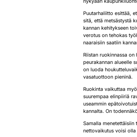
nykyään kaupunkiluontoo
Puutarhaliitto esittää, 
sitä, että metsästystä k
kannan kehitykseen toi
verotus on tehokas työk
naaraisiin saatiin kann
Riistan ruokinnassa on 
peurakannan alueelle su
on luoda houkutteluvaik
vasatuottoon pieninä.
Ruokinta vaikuttaa myös 
suurempaa elinpiiriä ra
useammin epätoivotuista
kannalta. On todennäköis
Samalla menetettäisiin 
nettovaikutus voisi olla