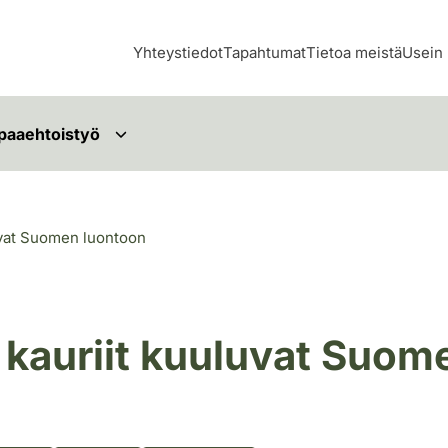
Yhteystiedot
Tapahtumat
Tietoa meistä
Usein 
paaehtoistyö
luvat Suomen luontoon
a kauriit kuuluvat Suom