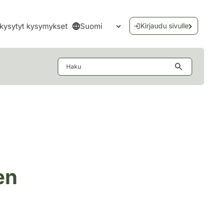
Suomi
kysytyt kysymykset
Kirjaudu sivulle
Avaa kielivalikko
Haku
en