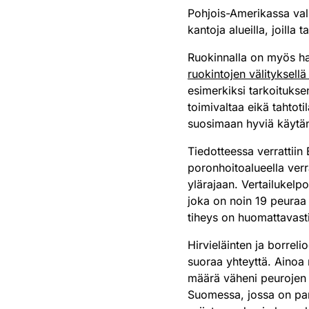
Pohjois-Amerikassa val
kantoja alueilla, joill
Ruokinnalla on myös hai
ruokintojen välityksellä 
esimerkiksi tarkoituksen
toimivaltaa eikä tahtoti
suosimaan hyviä käytän
Tiedotteessa verrattii
poronhoitoalueella verr
ylärajaan. Vertailukelp
joka on noin 19 peuraa 
tiheys on huomattavast
Hirvieläinten ja borreli
suoraa yhteyttä. Ainoa
määrä väheni peurojen j
Suomessa, jossa on par