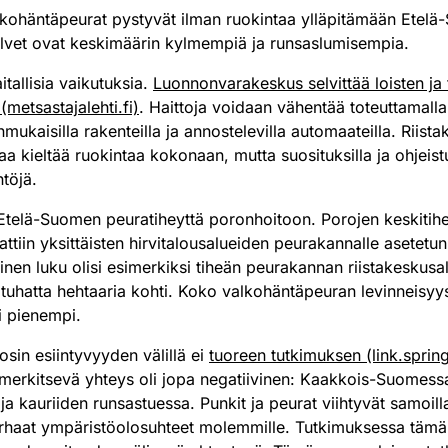
kohäntäpeurat pystyvät ilman ruokintaa ylläpitämään Etel
a talvet ovat keskimäärin kylmempiä ja runsaslumisempia.
tallisia vaikutuksia.
Luonnonvarakeskus selvittää loisten ja 
(metsastajalehti.fi)
. Haittoja voidaan vähentää toteuttamalla
mukaisilla rakenteilla ja annostelevilla automaateilla. Riista
laa kieltää ruokintaa kokonaan, mutta suosituksilla ja ohjeist
töjä.
n Etelä-Suomen peuratiheyttä poronhoitoon. Porojen keskitih
attiin yksittäisten hirvitalousalueiden peurakannalle asetetu
oinen luku olisi esimerkiksi tiheän peurakannan riistakeskusa
tuhatta hehtaaria kohti. Koko valkohäntäpeuran levinneisyys
i pienempi.
oosin esiintyvyyden välillä ei
tuoreen tutkimuksen (link.sprin
 merkitsevä yhteys oli jopa negatiivinen: Kaakkois-Suomess
a kauriiden runsastuessa. Punkit ja peurat viihtyvät samoilla
haat ympäristöolosuhteet molemmille. Tutkimuksessa tämä 