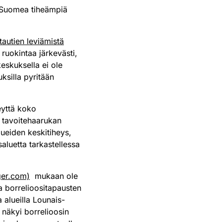
ä-Suomea tiheämpiä
tautien leviämistä
 ruokintaa järkevästi,
keskuksella ei ole
uksilla pyritään
eyttä koko
n tavoitehaarukan
lueiden keskitiheys,
aluetta tarkastellessa
ger.com)
mukaan ole
a borrelioositapausten
 alueilla Lounais-
näkyi borrelioosin