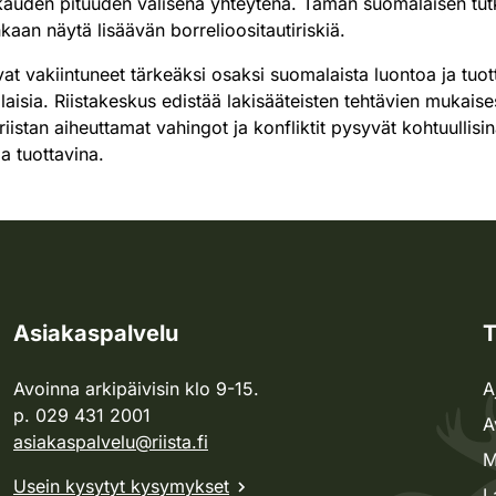
kauden pituuden välisenä yhteytenä. Tämän suomalaisen tut
nkaan näytä lisäävän borrelioositautiriskiä.
at vakiintuneet tärkeäksi osaksi suomalaista luontoa ja tuot
laisia. Riistakeskus edistää lakisääteisten tehtävien mukaise
ä riistan aiheuttamat vahingot ja konfliktit pysyvät kohtuullisi
ja tuottavina.
Asiakaspalvelu
T
Avoinna arkipäivisin klo 9-15.
A
p. 029 431 2001
A
asiakaspalvelu@riista.fi
M
Usein kysytyt kysymykset
L