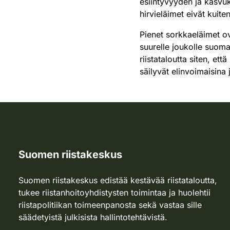
esiintyvyyden ja kasvu
hirvieläimet eivät kuite
Pienet sorkkaeläimet ov
suurelle joukolle suoma
riistataloutta siten, ett
säilyvät elinvoimaisina 
Suomen riistakeskus
Suomen riistakeskus edistää kestävää riistataloutta,
tukee riistanhoitoyhdistysten toimintaa ja huolehtii
riistapolitiikan toimeenpanosta sekä vastaa sille
säädetyistä julkisista hallintotehtävistä.