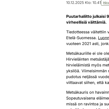
10.12.2025 Klo: 10.41
Hirv
Puutarhaliitto julkaisi
virheellisiä väittämiä.
Tiedotteessa väitettiin
Etelä-Suomessa.
Luonn
vuoteen 2021 asti, jonk
Metsäkauriille ei ole o
Hirvieläinten metsästäj
hirvieläimistä myös met
yksilöä. Viimeisimmän m
pudotus neljässä vuode
viittaavat siihen, että 
Metsäkauris on havainnoi
Sopeutuvaisena eläimenä
missä on ravintoa ja su