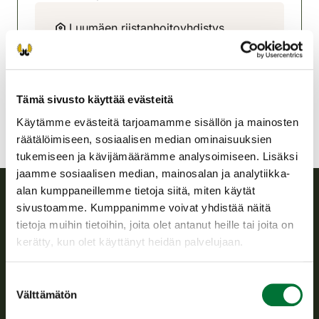
(avautuu uuteen välilehteen)
Luumäen riistanhoitoyhdistys
Kaakkois-Suomi
0400 298 308
luumaki@rhy.riista.fi
Tämä sivusto käyttää evästeitä
Käytämme evästeitä tarjoamamme sisällön ja mainosten
räätälöimiseen, sosiaalisen median ominaisuuksien
tukemiseen ja kävijämäärämme analysoimiseen. Lisäksi
jaamme sosiaalisen median, mainosalan ja analytiikka-
alan kumppaneillemme tietoja siitä, miten käytät
sivustoamme. Kumppanimme voivat yhdistää näitä
Suomen riistakeskus
tietoja muihin tietoihin, joita olet antanut heille tai joita on
kerätty, kun olet käyttänyt heidän palvelujaan.
Suomen riistakeskus edistää kestävää riistataloutta, tukee
riistanhoitoyhdistysten toimintaa ja huolehtii riistapolitiikan
Suostumuksen
toimeenpanosta sekä vastaa sille säädetyistä julkisista
Välttämätön
hallintotehtävistä.
valinta