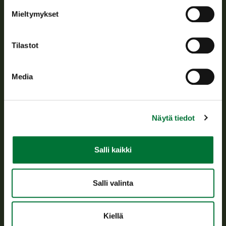
Tietoa meistä
Mieltymykset
Asiakaspalvelu
Tilastot
Avoinna arkipäivisin klo 9-15.
p. 029 431 2001
Media
asiakaspalvelu@riista.fi
Usein kysytyt kysymykset
Näytä tiedot
Kaikki yhteystiedot
Salli kaikki
Metsästyskortti-asiat
Oma riista -asiat
Salli valinta
Lupa-asiat
Kiellä
Tietoa meistä