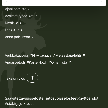
Ajankohtaista
Avoimet työpaikat
Medialle
Laskutus
Anna palautetta
Verkkokauppa
Rhy-kauppa
Metsästäjä-lehti
Vieraspeto.fi
Kosteikko.fi
Oma riista
Takaisin ylös
Saavutettavuusseloste
Tietosuojaselosteet
Käyttöehdot
Asiakirjajulkisuus