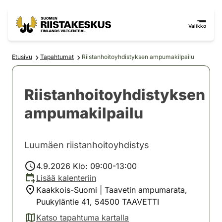
Siirry sisältöön
Siirry sivustokarttaan
Valikko
Etusivu
Tapahtumat
Riistanhoitoyhdistyksen ampumakilpailu
Riistanhoitoyhdistyksen
ampumakilpailu
Luumäen riistanhoitoyhdistys
4.9.2026 Klo: 09:00-13:00
Lisää kalenteriin
Kaakkois-Suomi | Taavetin ampumarata,
Puukyläntie 41, 54500 TAAVETTI
Katso tapahtuma kartalla