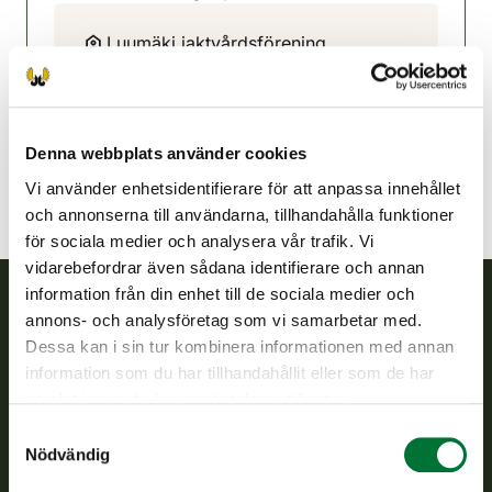
(avautuu uuteen välilehteen)
Luumäki jaktvårdsförening
Sydöstra Finland
0400 298 308
luumaki@rhy.riista.fi
Denna webbplats använder cookies
Vi använder enhetsidentifierare för att anpassa innehållet
och annonserna till användarna, tillhandahålla funktioner
för sociala medier och analysera vår trafik. Vi
vidarebefordrar även sådana identifierare och annan
information från din enhet till de sociala medier och
annons- och analysföretag som vi samarbetar med.
Finlands viltcentral
Dessa kan i sin tur kombinera informationen med annan
information som du har tillhandahållit eller som de har
Finlands viltcentral främjar en hållbar vilthushållning, stöder
samlat in när du har använt deras tjänster.
jaktvårdsföreningarnas verksamhet, ser till att viltpolitiken
Samtyckesval
verkställs och svarar för de offentliga förvaltningsuppgifter
Nödvändig
som föreskrivs.