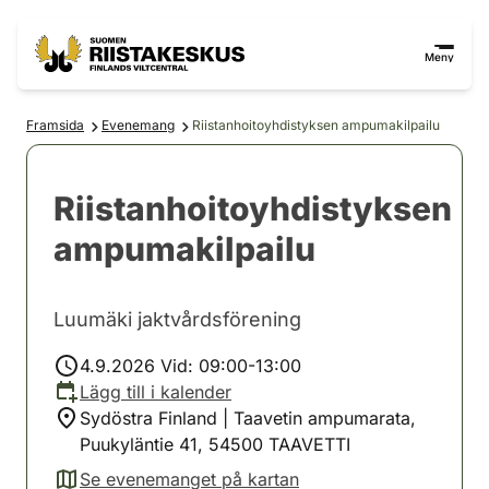
Hoppa till innehåll
Gå till webbplatskartan
Meny
Framsida
Evenemang
Riistanhoitoyhdistyksen ampumakilpailu
Riistanhoitoyhdistyksen
ampumakilpailu
Luumäki jaktvårdsförening
4.9.2026 Vid: 09:00-13:00
Lägg till i kalender
Sydöstra Finland | Taavetin ampumarata,
Puukyläntie 41, 54500 TAAVETTI
Se evenemanget på kartan