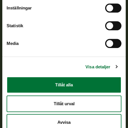
Om oss
Inställningar
Kundtjänst
Statistik
Vardagar kl. 9–15
tel. 029 431 2001
Media
asiakaspalvelu@riista.fi
Ofta ställda frågor
Visa detaljer
Alla kontaktuppgifter
Tillåt alla
Jaktkort
Oma riista -tjänsten
Tillåt urval
Ansökan om licenser och dispenser
Avvisa
Information om oss