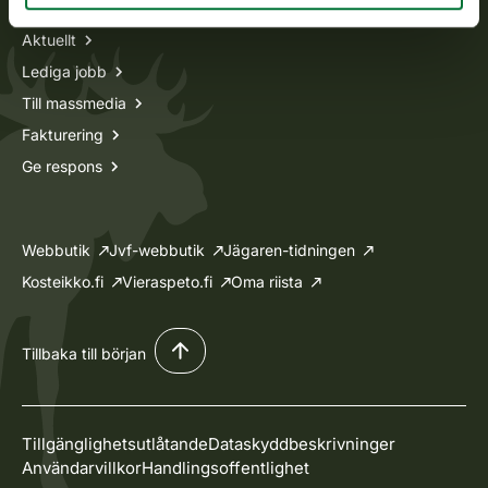
Aktuellt
Lediga jobb
Till massmedia
Fakturering
Ge respons
Webbutik
Jvf-webbutik
Jägaren-tidningen
Kosteikko.fi
Vieraspeto.fi
Oma riista
Tillbaka till början
Tillgänglighetsutlåtande
Dataskyddbeskrivninger
Användarvillkor
Handlingsoffentlighet