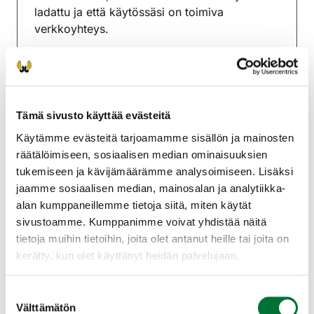
ladattu ja että käytössäsi on toimiva
verkkoyhteys.
Ohjeet sähköiseen metsästäjätutkintoon
valmistautuvalle Riistainfo,fi -sivustolla:
https://www.riistainfo.fi/wp-
content/uploads/2025/05/pp-ohje-
Tämä sivusto käyttää evästeitä
sahkotutkinnon-suorittajalle-
Käytämme evästeitä tarjoamamme sisällön ja mainosten
190525_suomi.pdf
räätälöimiseen, sosiaalisen median ominaisuuksien
Mukaan kokeeseen: Henkilötodistus ja jos
tukemiseen ja kävijämäärämme analysoimiseen. Lisäksi
suoritat kokeen paperisena, varaa mukaan
jaamme sosiaalisen median, mainosalan ja analytiikka-
toimiva kynä.
alan kumppaneillemme tietoja siitä, miten käytät
sivustoamme. Kumppanimme voivat yhdistää näitä
Tutkintomaksu 20 € . Käteismaksu tai Oma
tietoja muihin tietoihin, joita olet antanut heille tai joita on
riista -verkkomaksu.
kerätty, kun olet käyttänyt heidän palvelujaan.
Oulun riistanhoitoyhdistys
Suostumuksen
Oulu
Välttämätön
valinta