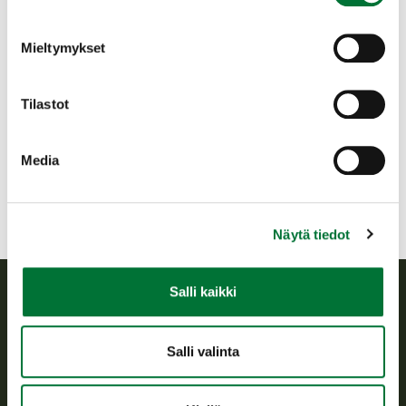
0447001373
jari.e.kauppi@mail.suomi.net
Mieltymykset
Ilmoittautumisen yhteystiedot
ongelmatapauksissa: toiminnanohjaaja
Jari Kauppi, email:
Tilastot
jari.e.kauppi@mail.suomi.net, puhelin
0447001373.
Media
Näytä tiedot
Salli kaikki
Suomen riistakeskus
Salli valinta
Suomen riistakeskus edistää kestävää riistataloutta, tukee
riistanhoitoyhdistysten toimintaa ja huolehtii riistapolitiikan
toimeenpanosta sekä vastaa sille säädetyistä julkisista