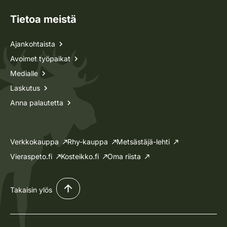
Tietoa meistä
Ajankohtaista
Avoimet työpaikat
Medialle
Laskutus
Anna palautetta
Verkkokauppa
Rhy-kauppa
Metsästäjä-lehti
Vieraspeto.fi
Kosteikko.fi
Oma riista
Takaisin ylös