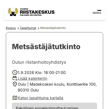
Siirry sisältöön
Siirry sivustokarttaan
Valikko
Etusivu
Tapahtumat
Metsästäjätutkinto
Metsästäjätutkinto
Oulun riistanhoitoyhdistys
1.9.2026 Klo: 18:00-21:00
Lisää kalenteriin
Oulu | Madekosken koulu, Konttisentie 100,
90310 Oulu
Katso tapahtuma kartalla
(avautuu uuteen välilehteen)
Pakollinen ennakkoilmoittautuminen