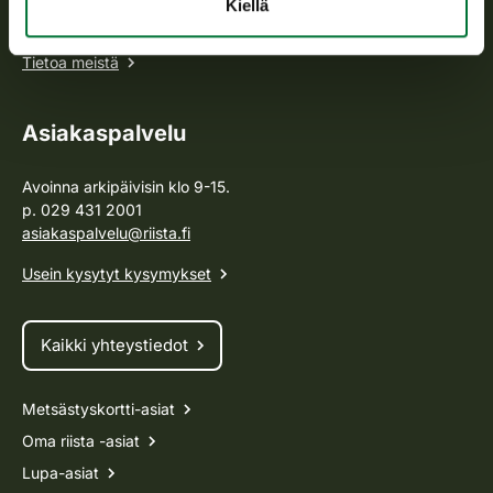
Kiellä
hallintotehtävistä.
Tietoa meistä
Asiakaspalvelu
Avoinna arkipäivisin klo 9-15.
p. 029 431 2001
asiakaspalvelu@riista.fi
Usein kysytyt kysymykset
Kaikki yhteystiedot
Metsästyskortti-asiat
Oma riista -asiat
Lupa-asiat