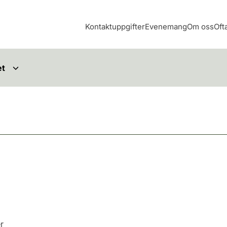
Kontaktuppgifter
Evenemang
Om oss
Oft
et
er