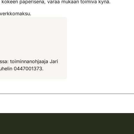
at kokeen paperisena, varaa mukaan toimiva kynä.
 -verkkomaksu.
ssa: toiminnanohjaaja Jari
puhelin 0447001373.