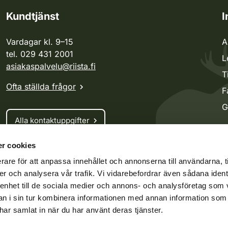
Kundtjänst
I
Vardagar kl. 9–15
A
tel. 029 431 2001
L
asiakaspalvelu@riista.fi
T
Ofta ställda frågor
F
G
Alla kontaktuppgifter
r cookies
Jaktkort
rare för att anpassa innehållet och annonserna till användarna, t
Oma riista -tjänsten
er och analysera vår trafik. Vi vidarebefordrar även sådana ident
Ansökan om licenser och dispenser
 enhet till de sociala medier och annons- och analysföretag som 
 i sin tur kombinera informationen med annan information som
e har samlat in när du har använt deras tjänster.
ko.fi
Vieraspeto.fi
Oma riista