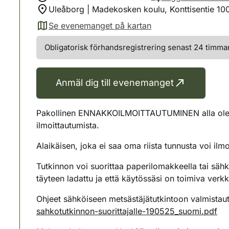
Uleåborg | Madekosken koulu, Konttisentie 10
Se evenemanget på kartan
(avautuu uuteen välilehteen)
Obligatorisk förhandsregistrering senast 24 timmar 
Anmäl dig till evenemanget
Pakollinen ENNAKKOILMOITTAUTUMINEN alla olevall
ilmoittautumista.
Alaikäisen, joka ei saa oma riista tunnusta voi il
Tutkinnon voi suorittaa paperilomakkeella tai sähköi
täyteen ladattu ja että käytössäsi on toimiva verk
Ohjeet sähköiseen metsästäjätutkintoon valmistautuv
sahkotutkinnon-suorittajalle-190525_suomi.pdf