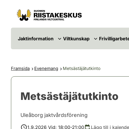
Hoppa till innehåll
Gå till webbplatskartan
Jaktinformation
Viltkunskap
Frivilligarbet
Framsida
Evenemang
Metsästäjätutkinto
Metsästäjätutkinto
Uleåborg jaktvårdsförening
1.9.2026 Vid: 18:00-21:00
Lägg till i kalend