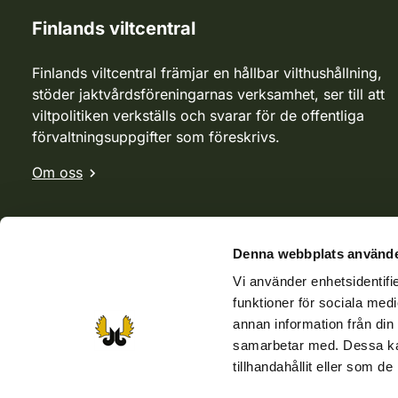
Finlands viltcentral
Finlands viltcentral främjar en hållbar vilthushållning,
stöder jaktvårdsföreningarnas verksamhet, ser till att
viltpolitiken verkställs och svarar för de offentliga
förvaltningsuppgifter som föreskrivs.
Om oss
Denna webbplats använde
Vi använder enhetsidentifie
funktioner för sociala medi
annan information från din
samarbetar med. Dessa kan
tillhandahållit eller som d
Webbutik
Jvf-webbutik
Jägaren-tidningen
Kosteik