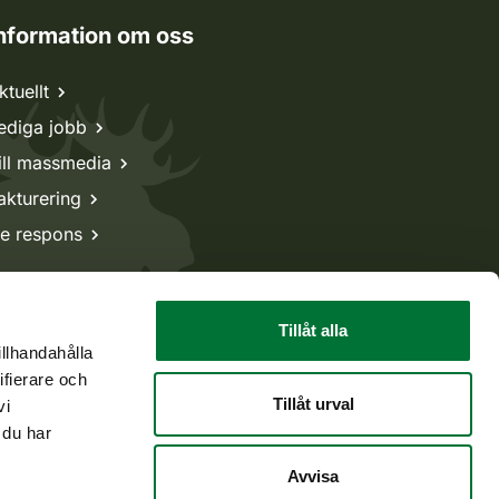
nformation om oss
ktuellt
ediga jobb
ill massmedia
akturering
e respons
Tillåt alla
illhandahålla
ifierare och
Tillåt urval
vi
 du har
Avvisa
Tillbaka till början