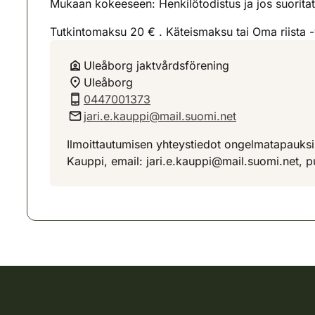
Mukaan kokeeseen: Henkilötodistus ja jos suorit
Tutkintomaksu 20 € . Käteismaksu tai Oma riista
Uleåborg jaktvårdsförening
Uleåborg
0447001373
jari.e.kauppi@mail.suomi.net
Ilmoittautumisen yhteystiedot ongelmatapauksi
Kauppi, email: jari.e.kauppi@mail.suomi.net, 