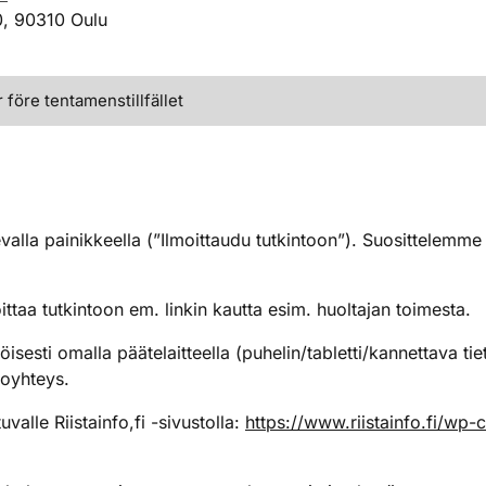
0, 90310 Oulu
före tentamenstillfället
a painikkeella (”Ilmoittaudu tutkintoon”). Suosittelemme 
moittaa tutkintoon em. linkin kautta esim. huoltajan toimesta
sesti omalla päätelaitteella (puhelin/tabletti/kannettava tiet
koyhteys.
alle Riistainfo,fi -sivustolla:
https://www.riistainfo.fi/wp