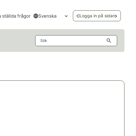
Svenska
a ställda frågor
Logga in på sidan
Öppna språkmenyn
Sök