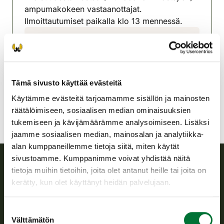
ampumakokeen vastaanottajat.
Ilmoittautumiset paikalla klo 13 mennessä.
Tervon riistanhoitoyhdistys
Pohjois-Savo
0440499400
jukkakorhonen62@gmail.com
Tämä sivusto käyttää evästeitä
Käytämme evästeitä tarjoamamme sisällön ja mainosten
räätälöimiseen, sosiaalisen median ominaisuuksien
tukemiseen ja kävijämäärämme analysoimiseen. Lisäksi
jaamme sosiaalisen median, mainosalan ja analytiikka-
alan kumppaneillemme tietoja siitä, miten käytät
sivustoamme. Kumppanimme voivat yhdistää näitä
tietoja muihin tietoihin, joita olet antanut heille tai joita on
Suomen riistakeskus
kerätty, kun olet käyttänyt heidän palvelujaan.
Suomen riistakeskus edistää kestävää riistataloutta, tukee
Suostumuksen
riistanhoitoyhdistysten toimintaa ja huolehtii riistapolitiikan
Välttämätön
valinta
toimeenpanosta sekä vastaa sille säädetyistä julkisista