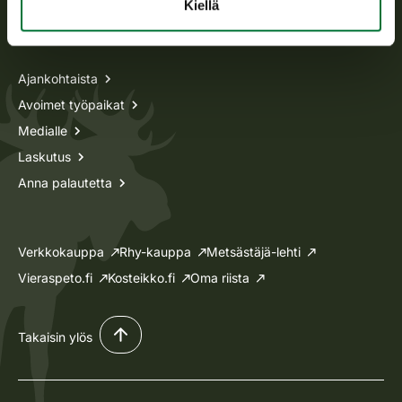
Kiellä
Tietoa meistä
Ajankohtaista
Avoimet työpaikat
Medialle
Laskutus
Anna palautetta
Verkkokauppa
Rhy-kauppa
Metsästäjä-lehti
Vieraspeto.fi
Kosteikko.fi
Oma riista
Takaisin ylös