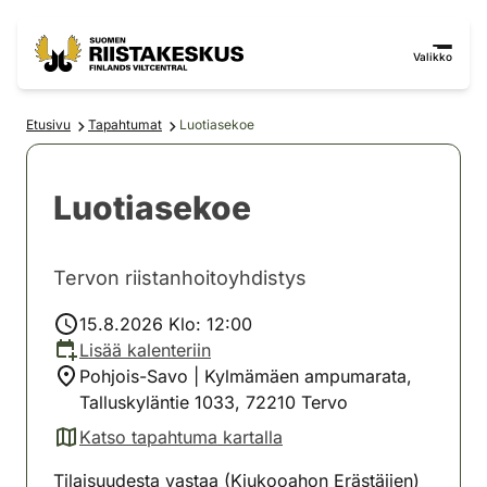
Siirry sisältöön
Siirry sivustokarttaan
Valikko
Etusivu
Tapahtumat
Luotiasekoe
Luotiasekoe
Tervon riistanhoitoyhdistys
15.8.2026 Klo: 12:00
Lisää kalenteriin
Pohjois-Savo | Kylmämäen ampumarata,
Talluskyläntie 1033, 72210 Tervo
Katso tapahtuma kartalla
(avautuu uuteen välilehteen)
Tilaisuudesta vastaa (Kiukooahon Erästäjien)