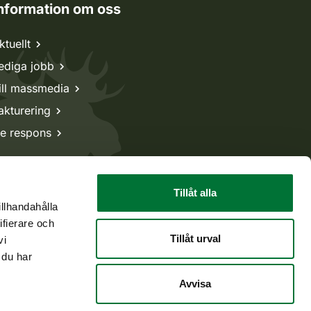
nformation om oss
ktuellt
ediga jobb
ill massmedia
akturering
e respons
Tillåt alla
illhandahålla
ifierare och
Tillåt urval
vi
 du har
Avvisa
Tillbaka till början