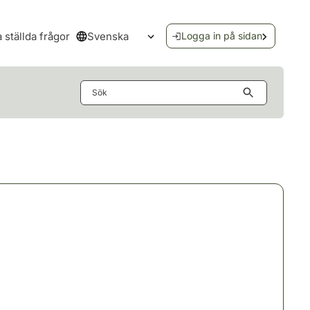
Svenska
a ställda frågor
Logga in på sidan
Öppna språkmenyn
Sök