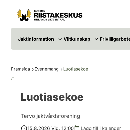
Hoppa till innehåll
Gå till webbplatskartan
Jaktinformation
Viltkunskap
Frivilligarbet
Framsida
Evenemang
Luotiasekoe
Luotiasekoe
Tervo jaktvårdsförening
15.8.2026 Vid: 12:00
Lägg till i kalender