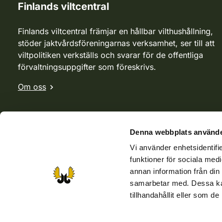
Finlands viltcentral
Finlands viltcentral främjar en hållbar vilthushållning,
stöder jaktvårdsföreningarnas verksamhet, ser till att
viltpolitiken verkställs och svarar för de offentliga
förvaltningsuppgifter som föreskrivs.
Om oss
Denna webbplats använde
Vi använder enhetsidentifie
funktioner för sociala medi
annan information från din
samarbetar med. Dessa kan
tillhandahållit eller som d
Webbutik
Jvf-webbutik
Jägaren-tidningen
Kosteik