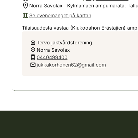
Norra Savolax | Kylmämäen ampumarata, Tallu
Se evenemanget på kartan
(avautuu uuteen välilehteen)
Tilaisuudesta vastaa (Kiukooahon Erästäjien) amp
Tervo jaktvårdsförening
Norra Savolax
0440499400
jukkakorhonen62@gmail.com