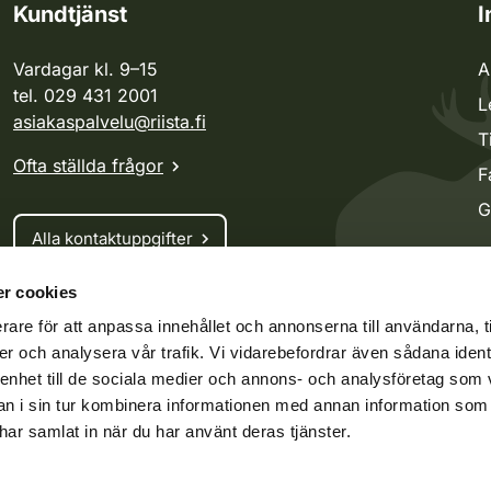
Kundtjänst
I
Vardagar kl. 9–15
A
tel. 029 431 2001
L
asiakaspalvelu@riista.fi
T
Ofta ställda frågor
F
G
Alla kontaktuppgifter
r cookies
Jaktkort
rare för att anpassa innehållet och annonserna till användarna, t
Oma riista -tjänsten
er och analysera vår trafik. Vi vidarebefordrar även sådana ident
Ansökan om licenser och dispenser
 enhet till de sociala medier och annons- och analysföretag som 
 i sin tur kombinera informationen med annan information som
e har samlat in när du har använt deras tjänster.
ko.fi
Vieraspeto.fi
Oma riista