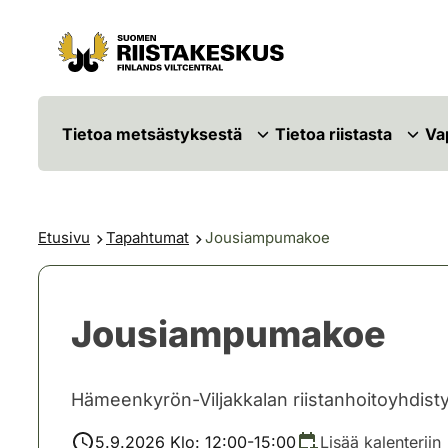
Siirry sisältöön
Siirry sivustokarttaan
Tietoa metsästyksestä
Tietoa riistasta
Va
Etusivu
Tapahtumat
Jousiampumakoe
Jousiampumakoe
Hämeenkyrön-Viljakkalan riistanhoitoyhdist
5.9.2026 Klo: 12:00-15:00
Lisää kalenteriin