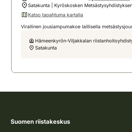
Satakunta | Kyröskosken Metsästysyhdistyks
Katso tapahtuma kartalla
(avautuu uuteen välilehteen)
Virallinen jousiampumakoe laillisella metsästysjous
Hämeenkyrön-Viljakkalan riistanhoitoyhdist
Satakunta
Suomen riistakeskus