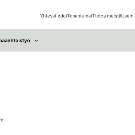
Yhteystiedot
Tapahtumat
Tietoa meistä
Usein 
paaehtoistyö
ys