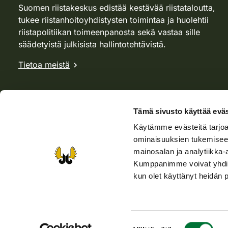
Suomen riistakeskus edistää kestävää riistataloutta,
tukee riistanhoitoyhdistysten toimintaa ja huolehtii
riistapolitiikan toimeenpanosta sekä vastaa sille
säädetyistä julkisista hallintotehtävistä.
Tietoa meistä
Tämä sivusto käyttää eväs
Käytämme evästeitä tarjoa
ominaisuuksien tukemisee
mainosalan ja analytiikka-
Kumppanimme voivat yhdistää 
kun olet käyttänyt heidän 
Verkkokauppa
Rhy-kauppa
Metsästäjä-lehti
Viera
Suostumuksen