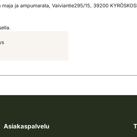
en maja ja ampumarata, Vaiviantie295/15, 39200 KYRÖSKOS
ella.
ys
Asiakaspalvelu
T