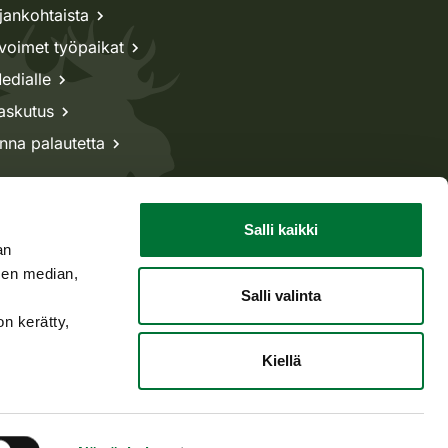
jankohtaista
voimet työpaikat
edialle
askutus
nna palautetta
Salli kaikki
an
sen median,
Salli valinta
on kerätty,
Kiellä
Takaisin ylös