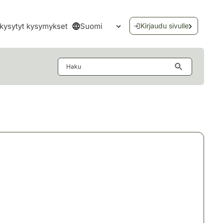
Suomi
kysytyt kysymykset
Kirjaudu sivulle
Avaa kielivalikko
Haku