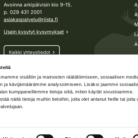
Avoinna arkipäivisin klo 9-15.
A
p. 029 431 2001
A
asiakaspalvelu@riista.fi
M
Usein kysytyt kysymykset
L
A
Kaikki yhteystiedot
teitä
Metsästyskortti-asiat
mamme sisällön ja mainosten räätälöimiseen, sosiaalisen medi
Oma riista -asiat
n ja kävijämäärämme analysoimiseen. Lisäksi jaamme sosiaali
Lupa-asiat
alan kumppaneillemme tietoja siitä, miten käytät sivustoamme.
näitä tietoja muihin tietoihin, joita olet antanut heille tai joita 
palvelujaan.
speto.fi
Kosteikko.fi
Oma riista