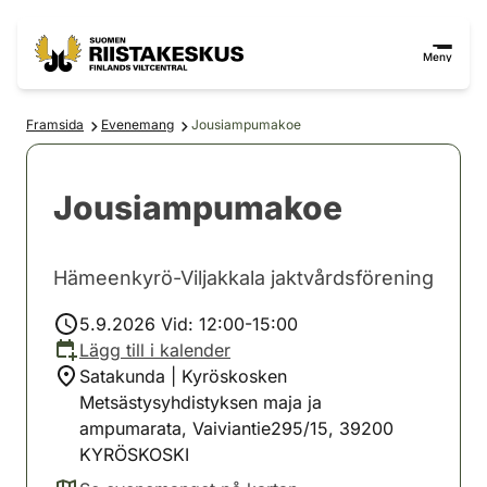
Hoppa till innehåll
Gå till webbplatskartan
Meny
Framsida
Evenemang
Jousiampumakoe
Jousiampumakoe
Hämeenkyrö-Viljakkala jaktvårdsförening
5.9.2026 Vid: 12:00-15:00
Lägg till i kalender
Satakunda | Kyröskosken
Metsästysyhdistyksen maja ja
ampumarata, Vaiviantie295/15, 39200
KYRÖSKOSKI