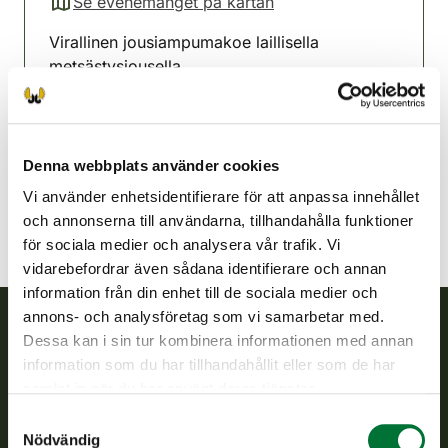
Se evenemanget på kartan
(avautuu uuteen välilehteen)
Virallinen jousiampumakoe laillisella
metsästysjousella.
Hämeenkyrö-Viljakkala
jaktvårdsförening
Satakunda
Denna webbplats använder cookies
Vi använder enhetsidentifierare för att anpassa innehållet
och annonserna till användarna, tillhandahålla funktioner
för sociala medier och analysera vår trafik. Vi
vidarebefordrar även sådana identifierare och annan
information från din enhet till de sociala medier och
annons- och analysföretag som vi samarbetar med.
Dessa kan i sin tur kombinera informationen med annan
Finlands viltcentral
information som du har tillhandahållit eller som de har
samlat in när du har använt deras tjänster.
Finlands viltcentral främjar en hållbar vilthushållning, stöder
Samtyckesval
jaktvårdsföreningarnas verksamhet, ser till att viltpolitiken
Nödvändig
verkställs och svarar för de offentliga förvaltningsuppgifter