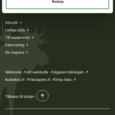
Avvisa
Information om oss
Aktuellt
Lediga jobb
Till massmedia
Fakturering
Ge respons
Webbutik
Jvf-webbutik
Jägaren-tidningen
Kosteikko.fi
Vieraspeto.fi
Oma riista
Tillbaka till början