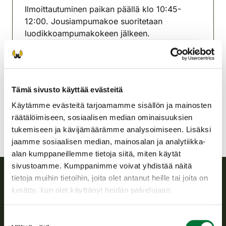
Ilmoittautuminen paikan päällä klo 10:45-
12:00. Jousiampumakoe suoritetaan
luodikkoampumakokeen jälkeen.
Iin seudun riistanhoitoyhdistys
Oulu
0400 936 333
Tämä sivusto käyttää evästeitä
ii@rhy.riista.fi
Käytämme evästeitä tarjoamamme sisällön ja mainosten
räätälöimiseen, sosiaalisen median ominaisuuksien
tukemiseen ja kävijämäärämme analysoimiseen. Lisäksi
jaamme sosiaalisen median, mainosalan ja analytiikka-
alan kumppaneillemme tietoja siitä, miten käytät
sivustoamme. Kumppanimme voivat yhdistää näitä
tietoja muihin tietoihin, joita olet antanut heille tai joita on
kerätty, kun olet käyttänyt heidän palvelujaan.
Suomen riistakeskus
Suomen riistakeskus edistää kestävää riistataloutta, tukee
Suostumuksen