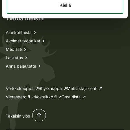
Lupa-asiat
Kiellä
Tietoa meistä
Ajankohtaista
Avoimet työpaikat
Medialle
Laskutus
Anna palautetta
Verkkokauppa
Rhy-kauppa
Metsästäjä-lehti
Vieraspeto.fi
Kosteikko.fi
Oma riista
Takaisin ylös