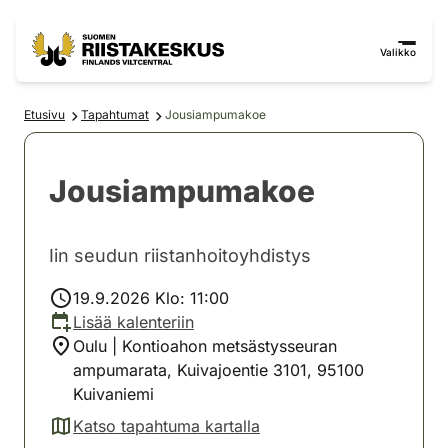
Siirry sisältöön
Siirry sivustokarttaan
Valikko
Etusivu
Tapahtumat
Jousiampumakoe
Jousiampumakoe
Iin seudun riistanhoitoyhdistys
19.9.2026 Klo: 11:00
Lisää kalenteriin
Oulu | Kontioahon metsästysseuran
ampumarata, Kuivajoentie 3101, 95100
Kuivaniemi
Katso tapahtuma kartalla
(avautuu uuteen välilehteen)