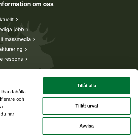
nformation om oss
ktuellt
ediga jobb
ill massmedia
akturering
e respons
Tillåt alla
illhandahålla
ifierare och
Tillåt urval
vi
 du har
Avvisa
Tillbaka till början