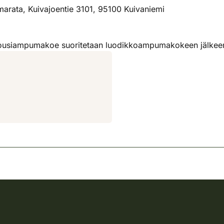
arata, Kuivajoentie 3101, 95100 Kuivaniemi
. Jousiampumakoe suoritetaan luodikkoampumakokeen jälkee