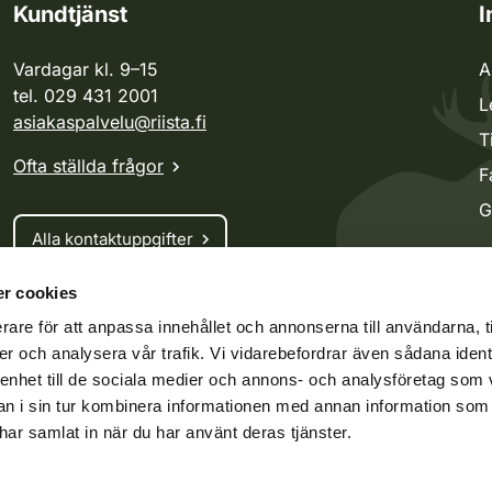
Kundtjänst
I
Vardagar kl. 9–15
A
tel. 029 431 2001
L
asiakaspalvelu@riista.fi
T
Ofta ställda frågor
F
G
Alla kontaktuppgifter
r cookies
Jaktkort
rare för att anpassa innehållet och annonserna till användarna, t
Oma riista -tjänsten
er och analysera vår trafik. Vi vidarebefordrar även sådana ident
Ansökan om licenser och dispenser
 enhet till de sociala medier och annons- och analysföretag som 
 i sin tur kombinera informationen med annan information som
e har samlat in när du har använt deras tjänster.
ko.fi
Vieraspeto.fi
Oma riista