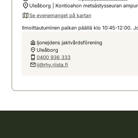
Uleåborg | Kontioahon metsästysseuran ampum
Se evenemanget på kartan
(avautuu uuteen välilehteen)
Ilmoittautuminen paikan päällä klo 10:45-12:00
Ijonejdens jaktvårdsförening
Uleåborg
0400 936 333
ii@rhy.riista.fi