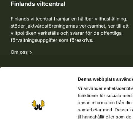
Finlands viltcentral
Finlands viltcentral främjar en hållbar vilthushållning,
stöder jaktvårdsföreningarnas verksamhet, ser till att
viltpolitiken verkställs och svarar för de offentliga
förvaltningsuppgifter som föreskrivs.
Om oss
Denna webbplats använde
Vi använder enhetsidentifie
funktioner för sociala medi
annan information från din
samarbetar med. Dessa kan
tillhandahållit eller som d
Webbutik
Jvf-webbutik
Jägaren-tidningen
Kosteik