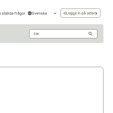
Svenska
a ställda frågor
Logga in på sidan
Öppna språkmenyn
Sök