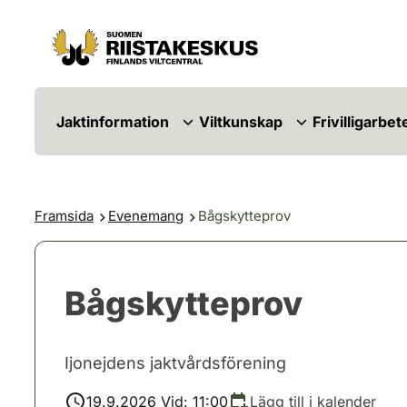
Hoppa till innehåll
Gå till webbplatskartan
Jaktinformation
Viltkunskap
Frivilligarbet
Framsida
Evenemang
Bågskytteprov
Bågskytteprov
Ijonejdens jaktvårdsförening
19.9.2026 Vid: 11:00
Lägg till i kalender