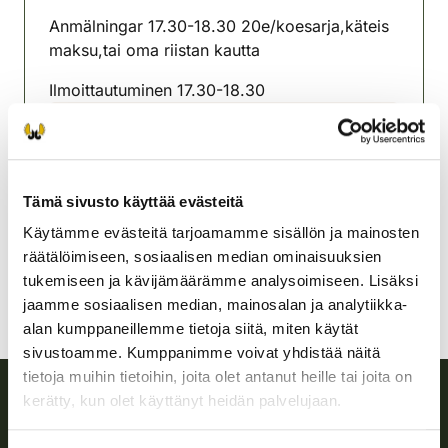
Anmälningar 17.30-18.30 20e/koesarja,käteis
maksu,tai oma riistan kautta
Ilmoittautuminen 17.30-18.30
Kokkolan seudun
riistanhoitoyhdistys
Rannikko-Pohjanmaa
Tämä sivusto käyttää evästeitä
050-5984391
karleby@rhy.riista.fi
Käytämme evästeitä tarjoamamme sisällön ja mainosten
räätälöimiseen, sosiaalisen median ominaisuuksien
tukemiseen ja kävijämäärämme analysoimiseen. Lisäksi
jaamme sosiaalisen median, mainosalan ja analytiikka-
alan kumppaneillemme tietoja siitä, miten käytät
sivustoamme. Kumppanimme voivat yhdistää näitä
tietoja muihin tietoihin, joita olet antanut heille tai joita on
kerätty, kun olet käyttänyt heidän palvelujaan.
Suomen riistakeskus