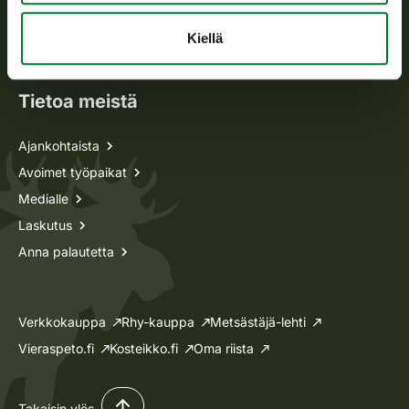
Oma riista -asiat
Kiellä
Lupa-asiat
Tietoa meistä
Ajankohtaista
Avoimet työpaikat
Medialle
Laskutus
Anna palautetta
Verkkokauppa
Rhy-kauppa
Metsästäjä-lehti
Vieraspeto.fi
Kosteikko.fi
Oma riista
Takaisin ylös