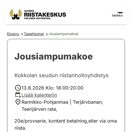
Siirry sisältöön
Siirry sivustokarttaan
Valikko
Etusivu
Tapahtumat
Jousiampumakoe
Jousiampumakoe
Kokkolan seudun riistanhoitoyhdistys
13.8.2026 Klo: 18:00-20:00
Lisää kalenteriin
Rannikko-Pohjanmaa | Terjärvbanan,
Teerijärven rata,
20e/provserie, kontant betalning,eller via oma
riista.